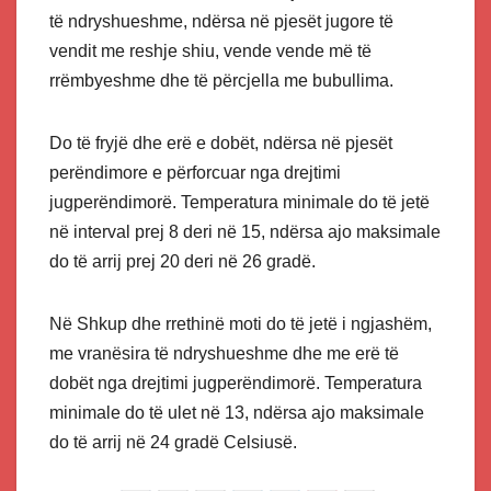
të ndryshueshme, ndërsa në pjesët jugore të
vendit me reshje shiu, vende vende më të
rrëmbyeshme dhe të përcjella me bubullima.
Do të fryjë dhe erë e dobët, ndërsa në pjesët
perëndimore e përforcuar nga drejtimi
jugperëndimorë. Temperatura minimale do të jetë
në interval prej 8 deri në 15, ndërsa ajo maksimale
do të arrij prej 20 deri në 26 gradë.
Në Shkup dhe rrethinë moti do të jetë i ngjashëm,
me vranësira të ndryshueshme dhe me erë të
dobët nga drejtimi jugperëndimorë. Temperatura
minimale do të ulet në 13, ndërsa ajo maksimale
do të arrij në 24 gradë Celsiusë.