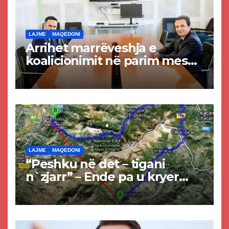
LAJME
MAQEDONI
Arrihet marrëveshja e
koalicionimit në parim mes
Kurtit dhe Abdixhikut
LAJME
MAQEDONI
“Peshku në det – tigani
n`zjarr” – Ende pa u kryer
projekti i tunelit, komuna e
Tetovës nis punimet për
rrugën Tetovë – Prizren