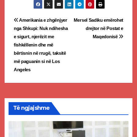
Post
Amerikania e zhgënjyer
Mersel Sadiku emërohet
nga Shkupi: Nuk ndihesha
drejtor në Postat e
navigation
e sigurt, njerëzit me
Maqedonisë
fishkëllenin dhe më
bërtisnin në rrugë, taksitë
më paguanin si në Los
Angeles
Të ngjajshme