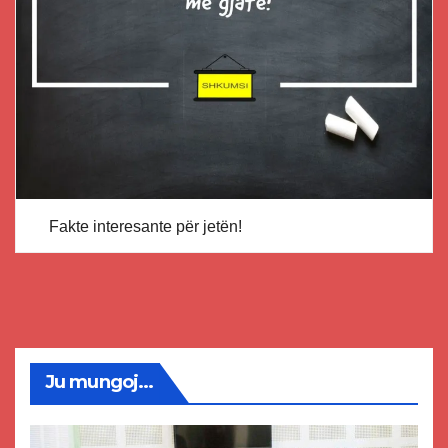
Fakte interesante për jetën!
Ju mungoj...