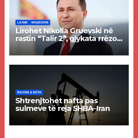
LAJME
MAQEDONI
Lirohet Nikolla Gruevski në
rastin “Talir 2”, gjykata rrëzon
akuzat për ndërtimin e
paligjshëm të selisë së
VMRO-DPMNE-së
RAJONI & BOTA
Shtrenjtohet nafta pas
sulmeve të reja SHBA–Iran