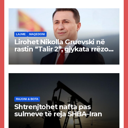
rrugën Tetovë – Prizren
LAJME
MAQEDONI
Lirohet Nikolla Gruevski në
rastin “Talir 2”, gjykata rrëzon
akuzat për ndërtimin e
paligjshëm të selisë së
VMRO-DPMNE-së
RAJONI & BOTA
Shtrenjtohet nafta pas
sulmeve të reja SHBA–Iran