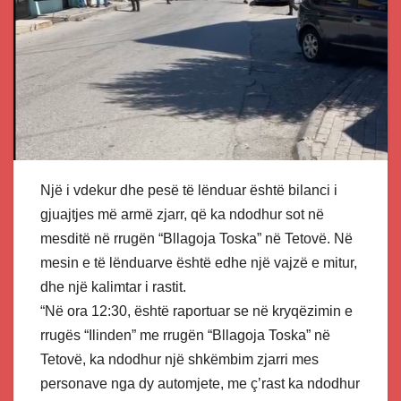
Një i vdekur dhe pesë të lënduar është bilanci i
gjuajtjes më armë zjarr, që ka ndodhur sot në
mesditë në rrugën “Bllagoja Toska” në Tetovë. Në
mesin e të lënduarve është edhe një vajzë e mitur,
dhe një kalimtar i rastit.
“Në ora 12:30, është raportuar se në kryqëzimin e
rrugës “Ilinden” me rrugën “Bllagoja Toska” në
Tetovë, ka ndodhur një shkëmbim zjarri mes
personave nga dy automjete, me ç’rast ka ndodhur