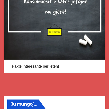
Fakte interesante për jetën!
Ju mungoj...