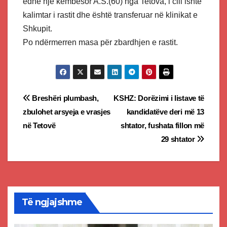
edhe një këmbësor A.S.(60) nga Tetova, i cili ishte
kalimtar i rastit dhe është transferuar në klinikat e
Shkupit.
Po ndërmerren masa për zbardhjen e rastit.
Post
Breshëri plumbash,
KSHZ: Dorëzimi i listave të
zbulohet arsyeja e vrasjes
kandidatëve deri më 13
navigation
në Tetovë
shtator, fushata fillon më
29 shtator
Të ngjajshme