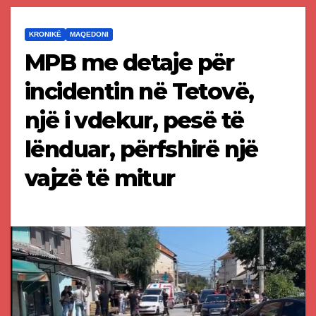
KRONIKË
MAQEDONI
MPB me detaje për
incidentin në Tetovë,
një i vdekur, pesë të
lënduar, përfshirë një
vajzë të mitur