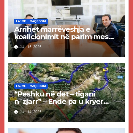
LAJME
MAQEDONI
Arrihet marrëveshja e
koalicionimit në parim mes
Kurtit dhe Abdixhikut
JUL 15, 2026
LAJME
MAQEDONI
“Peshku në det – tigani
n`zjarr” – Ende pa u kryer
projekti i tunelit, komuna e
JUL 14, 2026
Tetovës nis punimet për
rrugën Tetovë – Prizren