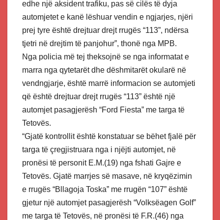
edhe një aksident trafiku, pas së cilës të dyja
automjetet e kanë lëshuar vendin e ngjarjes, njëri
prej tyre është drejtuar drejt rrugës “113”, ndërsa
tjetri në drejtim të panjohur”, thonë nga MPB.
Nga policia më tej theksojnë se nga informatat e
marra nga qytetarët dhe dëshmitarët okularë në
vendngjarje, është marrë informacion se automjeti
që është drejtuar drejt rrugës “113” është një
automjet pasagjerësh “Ford Fiesta” me targa të
Tetovës.
“Gjatë kontrollit është konstatuar se bëhet fjalë për
targa të çregjistruara nga i njëjti automjet, në
pronësi të personit E.M.(19) nga fshati Gajre e
Tetovës. Gjatë marrjes së masave, në kryqëzimin
e rrugës “Bllagoja Toska” me rrugën “107” është
gjetur një automjet pasagjerësh “Volksëagen Golf”
me targa të Tetovës, në pronësi të F.R.(46) nga