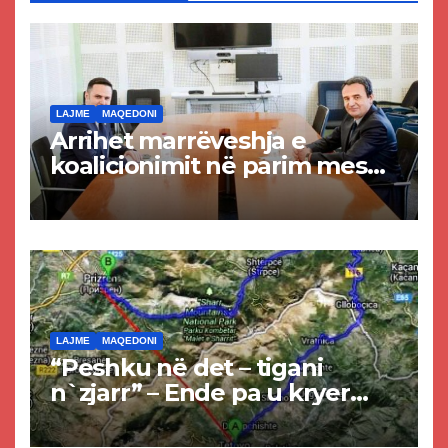
LAJME
MAQEDONI
Arrihet marrëveshja e
koalicionimit në parim mes
Kurtit dhe Abdixhikut
LAJME
MAQEDONI
“Peshku në det – tigani
n`zjarr” – Ende pa u kryer
projekti i tunelit, komuna e
Tetovës nis punimet për