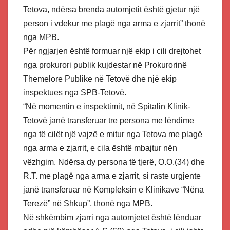
Tetova, ndërsa brenda automjetit është gjetur një
person i vdekur me plagë nga arma e zjarrit” thonë
nga MPB.
Për ngjarjen është formuar një ekip i cili drejtohet
nga prokurori publik kujdestar në Prokurorinë
Themelore Publike në Tetovë dhe një ekip
inspektues nga SPB-Tetovë.
“Në momentin e inspektimit, në Spitalin Klinik-
Tetovë janë transferuar tre persona me lëndime
nga të cilët një vajzë e mitur nga Tetova me plagë
nga arma e zjarrit, e cila është mbajtur nën
vëzhgim. Ndërsa dy persona të tjerë, O.O.(34) dhe
R.T. me plagë nga arma e zjarrit, si raste urgjente
janë transferuar në Kompleksin e Klinikave “Nëna
Terezë” në Shkup”, thonë nga MPB.
Në shkëmbim zjarri nga automjetet është lënduar