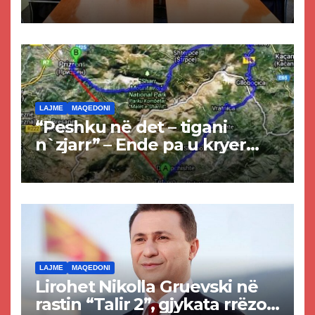
Kurtit dhe Abdixhikut
LAJME
MAQEDONI
“Peshku në det – tigani
n`zjarr” – Ende pa u kryer
projekti i tunelit, komuna e
Tetovës nis punimet për
rrugën Tetovë – Prizren
LAJME
MAQEDONI
Lirohet Nikolla Gruevski në
rastin “Talir 2”, gjykata rrëzon