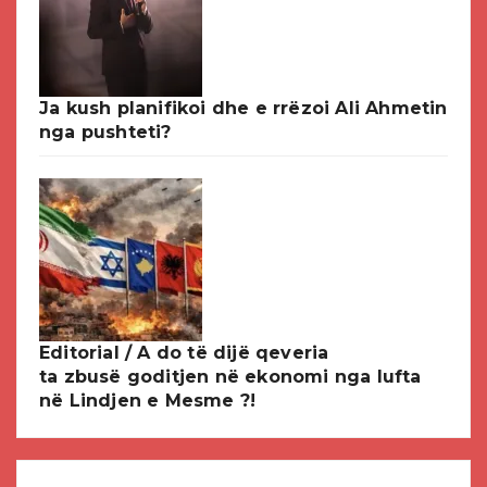
Ja kush planifikoi dhe e rrëzoi Ali Ahmetin
nga pushteti?
Editorial / A do të dijë qeveria
ta zbusë goditjen në ekonomi nga lufta
në Lindjen e Mesme ?!