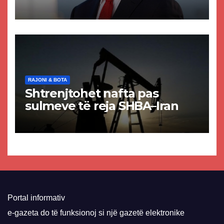
akuzat për ndërtimin e
paligjshëm të selisë së
VMRO-DPMNE-së
RAJONI & BOTA
Shtrenjtohet nafta pas
sulmeve të reja SHBA–Iran
Portal informativ
e-gazeta do të funksionoj si një gazetë elektronike