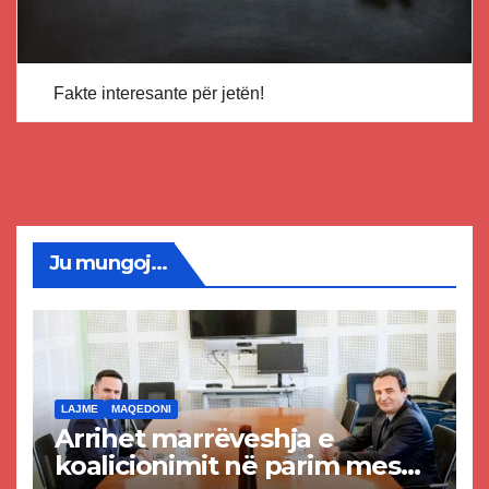
Fakte interesante për jetën!
Ju mungoj...
LAJME
MAQEDONI
Arrihet marrëveshja e
koalicionimit në parim mes