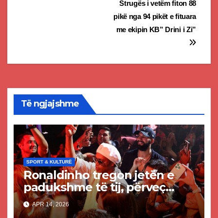
Strugës i vetëm fiton 88
pikë nga 94 pikët e fituara
me ekipin KB” Drini i Zi”
Të ngjajshme
SPORT & KULTURË
Ronaldinho tregon jetën e
padukshme të tij, përveç
futbollit, kthehej në 6 të
APR 14, 2026
mëngjesit nga disko edhe