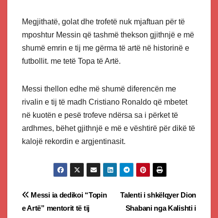
Megjithatë, golat dhe trofetë nuk mjaftuan për të
mposhtur Messin që tashmë thekson gjithnjë e më
shumë emrin e tij me gërma të artë në historinë e
futbollit. me tetë Topa të Artë.
Messi thellon edhe më shumë diferencën me
rivalin e tij të madh Cristiano Ronaldo që mbetet
në kuotën e pesë trofeve ndërsa sa i përket të
ardhmes, bëhet gjithnjë e më e vështirë për dikë të
kalojë rekordin e argjentinasit.
Post
Messi ia dedikoi “Topin
Talenti i shkëlqyer Dion
e Artë” mentorit të tij
Shabani nga Kalishti i
navigation