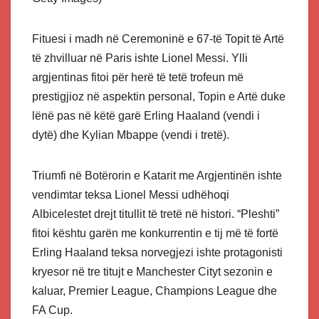
Fituesi i madh në Ceremoninë e 67-të Topit të Artë
të zhvilluar në Paris ishte Lionel Messi. Ylli
argjentinas fitoi për herë të tetë trofeun më
prestigjioz në aspektin personal, Topin e Artë duke
lënë pas në këtë garë Erling Haaland (vendi i
dytë) dhe Kylian Mbappe (vendi i tretë).
Triumfi në Botërorin e Katarit me Argjentinën ishte
vendimtar teksa Lionel Messi udhëhoqi
Albicelestet drejt titullit të tretë në histori. “Pleshti”
fitoi kështu garën me konkurrentin e tij më të fortë
Erling Haaland teksa norvegjezi ishte protagonisti
kryesor në tre titujt e Manchester Cityt sezonin e
kaluar, Premier League, Champions League dhe
FA Cup.