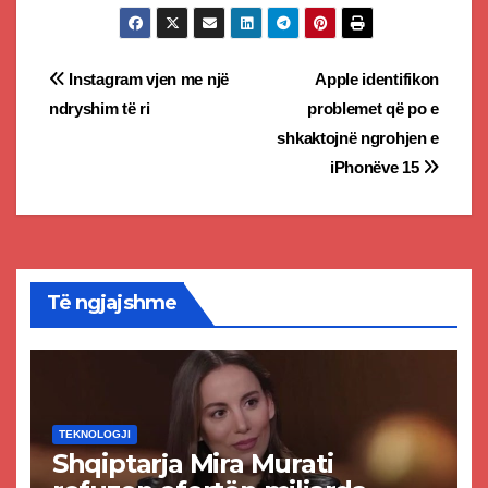
Post
Instagram vjen me një
Apple identifikon
ndryshim të ri
problemet që po e
navigation
shkaktojnë ngrohjen e
iPhonëve 15
Të ngjajshme
TEKNOLOGJI
Shqiptarja Mira Murati