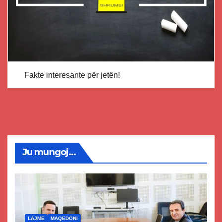
Fakte interesante për jetën!
Ju mungoj...
LAJME
MAQEDONI