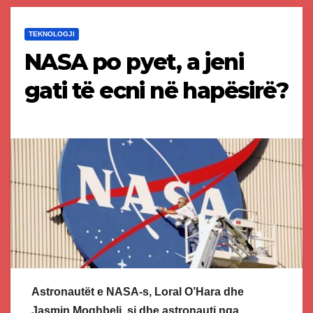
TEKNOLOGJI
NASA po pyet, a jeni
gati të ecni në hapësirë?
Astronautët e NASA-s, Loral O’Hara dhe
Jasmin Moghbeli, si dhe astronauti nga