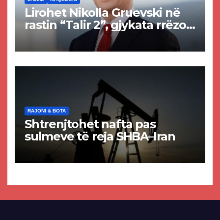
Lirohet Nikolla Gruevski në
rastin “Talir 2”, gjykata rrëzon
akuzat për ndërtimin e
paligjshëm të selisë së
VMRO-DPMNE-së
RAJONI & BOTA
Shtrenjtohet nafta pas
sulmeve të reja SHBA–Iran