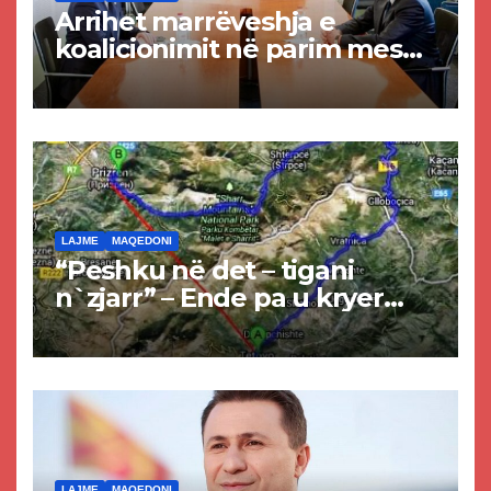
Arrihet marrëveshja e
koalicionimit në parim mes
Kurtit dhe Abdixhikut
LAJME
MAQEDONI
“Peshku në det – tigani
n`zjarr” – Ende pa u kryer
projekti i tunelit, komuna e
Tetovës nis punimet për
rrugën Tetovë – Prizren
LAJME
MAQEDONI