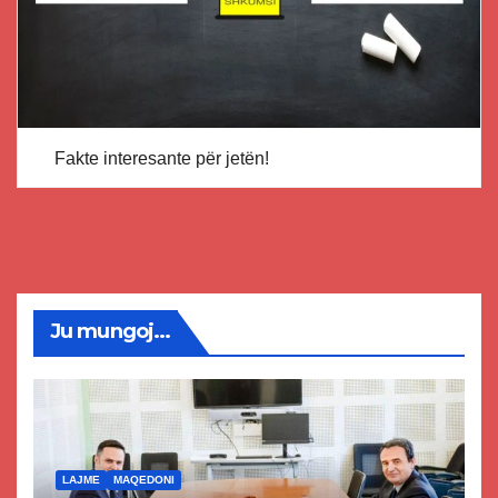
Fakte interesante për jetën!
Ju mungoj...
LAJME
MAQEDONI