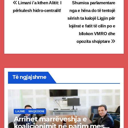
Post
Limani i’a kthen Alitit: I
Shumica parlamentare
përkulesh hidro-centralit!
nga e hëna do të tentojë
navigation
sërish ta kalojë Ligjin për
lojërat e fatit të cilin po e
bllokon VMRO dhe
opozita shqiptare
Të ngjajshme
LAJME
MAQEDONI
Arrihet marrëveshja e
koalicionimit në parim mes