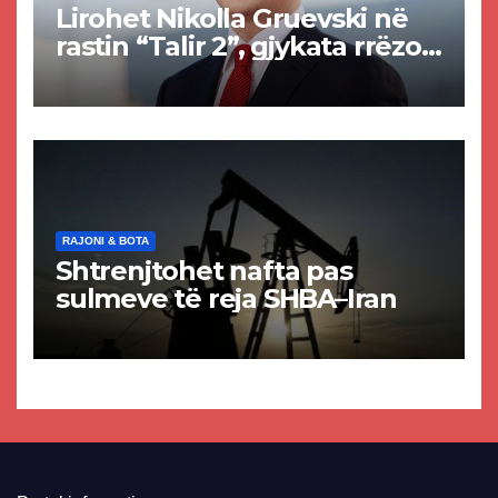
Lirohet Nikolla Gruevski në
rastin “Talir 2”, gjykata rrëzon
akuzat për ndërtimin e
paligjshëm të selisë së
VMRO-DPMNE-së
RAJONI & BOTA
Shtrenjtohet nafta pas
sulmeve të reja SHBA–Iran