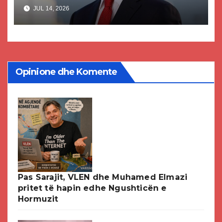
akuzat për ndërtimin e
JUL 14, 2026
paligjshëm të selisë së VMRO-
DPMNE-së
Opinione dhe Komente
Pas Sarajit, VLEN dhe Muhamed Elmazi
pritet të hapin edhe Ngushticën e
Hormuzit