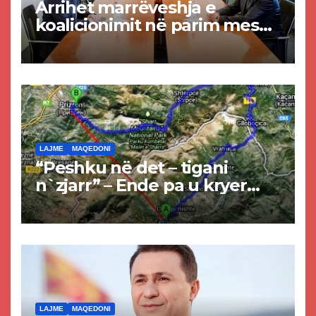
Arrihet marrëveshja e
koalicionimit në parim mes
Kurtit dhe Abdixhikut
LAJME
MAQEDONI
“Peshku në det – tigani
n`zjarr” – Ende pa u kryer
projekti i tunelit, komuna e
Tetovës nis punimet për
rrugën Tetovë – Prizren
LAJME
MAQEDONI