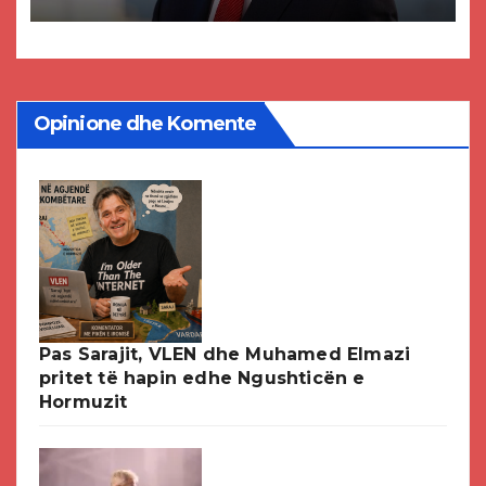
paligjshëm të selisë së VMRO-
DPMNE-së
Opinione dhe Komente
Pas Sarajit, VLEN dhe Muhamed Elmazi
pritet të hapin edhe Ngushticën e
Hormuzit