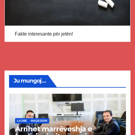
Fakte interesante për jetën!
Ju mungoj...
LAJME
MAQEDONI
Arrihet marrëveshja e