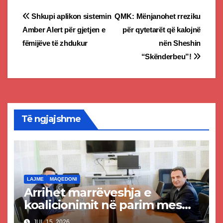
Post
Shkupi aplikon sistemin
QMK: Mënjanohet rreziku
Amber Alert për gjetjen e
për qytetarët që kalojnë
navigation
fëmijëve të zhdukur
nën Sheshin
“Skënderbeu”!
Të ngjajshme
LAJME
MAQEDONI
Arrihet marrëveshja e
koalicionimit në parim mes
Kurtit dhe Abdixhikut
JUL 15, 2026