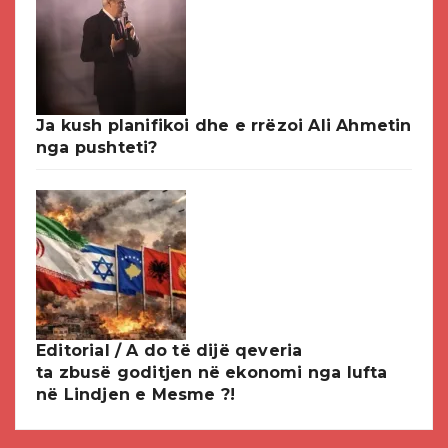
Ja kush planifikoi dhe e rrëzoi Ali Ahmetin
nga pushteti?
Editorial / A do të dijë qeveria
ta zbusë goditjen në ekonomi nga lufta
në Lindjen e Mesme ?!