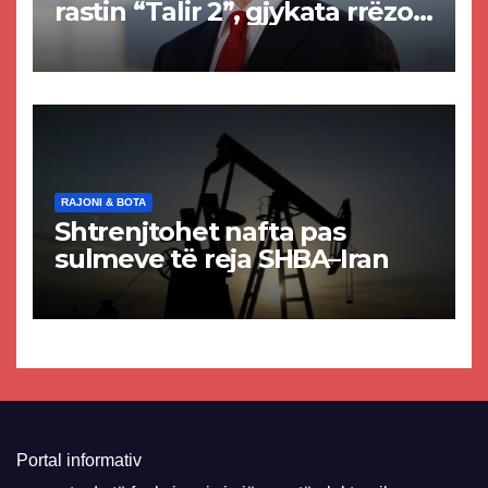
rastin “Talir 2”, gjykata rrëzon
akuzat për ndërtimin e
paligjshëm të selisë së
VMRO-DPMNE-së
RAJONI & BOTA
Shtrenjtohet nafta pas
sulmeve të reja SHBA–Iran
Portal informativ