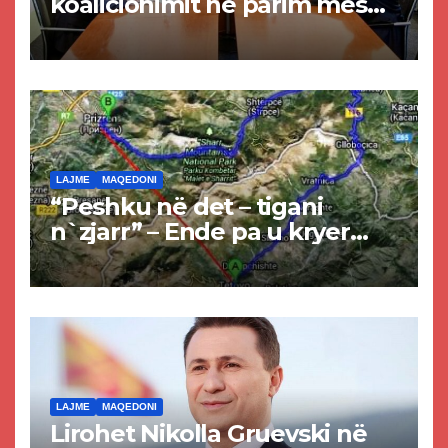
koalicionimit në parim mes
Kurtit dhe Abdixhikut
LAJME
MAQEDONI
“Peshku në det – tigani
n`zjarr” – Ende pa u kryer
projekti i tunelit, komuna e
Tetovës nis punimet për
rrugën Tetovë – Prizren
LAJME
MAQEDONI
Lirohet Nikolla Gruevski në