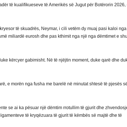
adër të kualifikueseve të Amerikës së Jugut për Botërorin 2026,
ryesor të skuadrës, Neymar, i cili vetëm dy muaj pasi kaloi nga
jysmë miliardë eurosh dhe pas kthimit nga një nga dëmtimet e sh
uke kërcyer gabimisht. Në të njëjtin moment, duke qarë dhe du
arë, e morën nga fusha me barelë në minutat shtesë të pjesës s
te se ai ka pësuar një dëmtim rrotullim të gjurit dhe zhvendosj
 ligamenteve të kryqëzuara të gjurit të këmbës së majtë dhe të