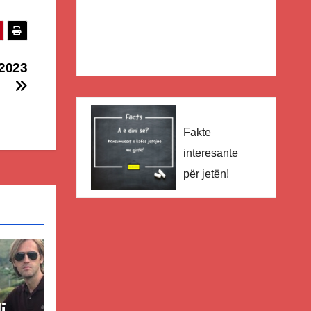
 2023
Fakte
interesante
për jetën!
i