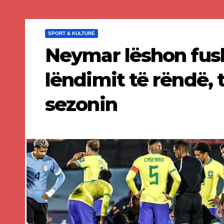
SPORT & KULTURË
Neymar lëshon fush
lëndimit të rëndë,
sezonin