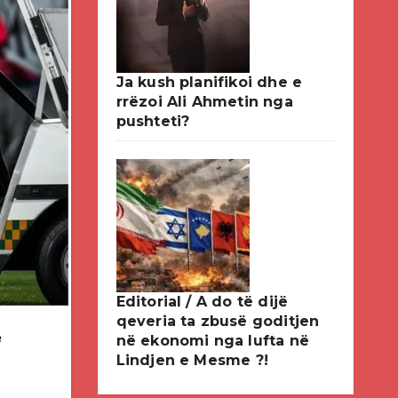
Ja kush planifikoi dhe e
rrëzoi Ali Ahmetin nga
pushteti?
Editorial / A do të dijë
qeveria ta zbusë goditjen
e
në ekonomi nga lufta në
Lindjen e Mesme ?!