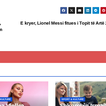
,
E kryer, Lionel Messi fitues i Topit të Artë
am
 KULTURË
SPORT & KULTURË
a Vjollca
Shkumbin Ismail