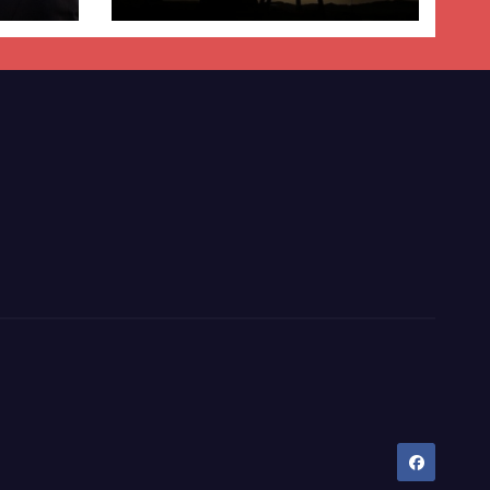
ër
lisë
E-së