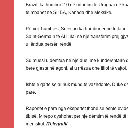
Brazili ka humbur 2-0 në udhëtim te Uruguai në ku
të mbahet në SHBA, Kanada dhe Meksikë.
Përveç humbjes, Selecao ka humbur edhe lojtarin k
Saint-Germain te Al Hilal në një transferim prej g
u lëndua përsëri rëndë.
Sulmuesi u dëmtua në një duel me kundërshtarin d
bërë gjeste në agoni, ai u rrëzua dhe filloi të vajtoi.
Ishte e qartë se ai nuk mund të vazhdonte. Duke q
parë.
Raportet e para nga ekspertët thonë se është eviden
tibisë. Mirëpo dyshohet për një dëmtim të rëndë të
meniskut.
/Telegrafi/