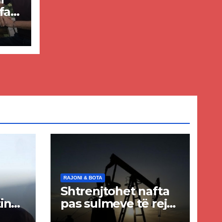
faq
RAJONI & BOTA
Shtrenjtohet nafta
in
pas sulmeve të reja
a
SHBA–Iran