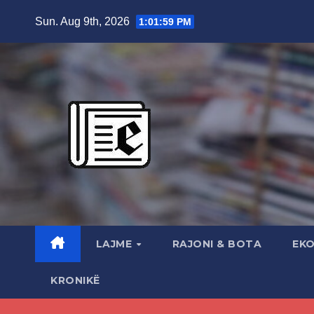
Skip
Sun. Aug 9th, 2026
1:02:01 PM
to
content
LAJME
RAJONI & BOTA
EK
KRONIKË