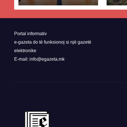
dhe Abdixhikut
proje
kom
nis 
rrug
Priz
Portal informativ
e-gazeta do të funksionoj si një gazetë
elektronike
E-mail: info@egazeta.mk