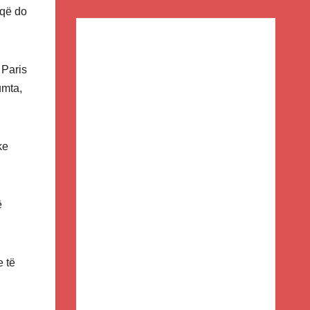
 që do
 Paris
umta,
ke
ë
e të