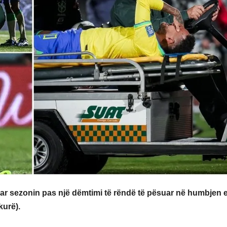
r sezonin pas një dëmtimi të rëndë të pësuar në humbjen 
kurë).