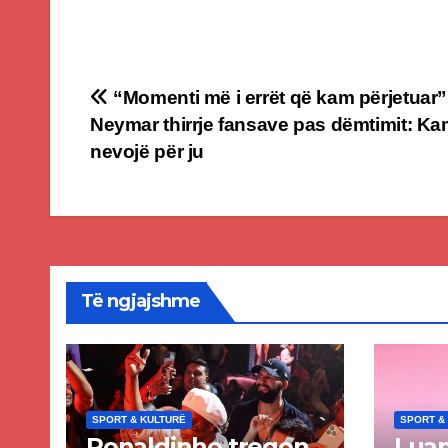
Post
“Momenti më i errët që kam përjetuar”
Neymar thirrje fansave pas dëmtimit: K
navigation
nevojë për ju
Të ngjajshme
SPORT & KULTURË
SPORT &
Ronaldinho tregon
Luan