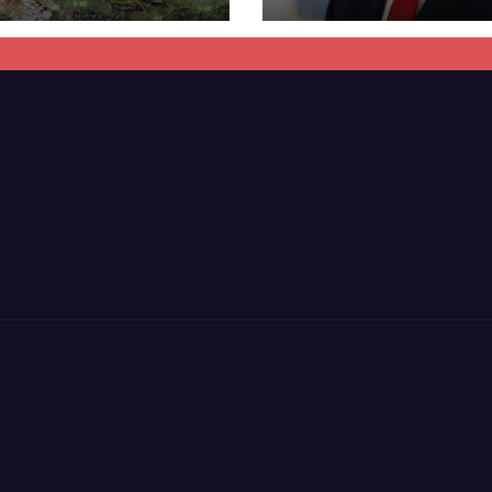
kti i tunelit,
rrëzon akuzat p
una e Tetovës
ndërtimin e
punimet për
paligjshëm të se
ën Tetovë –
së VMRO-DPMN
ren