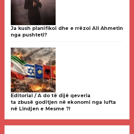
Ja kush planifikoi dhe e rrëzoi Ali Ahmetin
nga pushteti?
Editorial / A do të dijë qeveria
ta zbusë goditjen në ekonomi nga lufta
në Lindjen e Mesme ?!