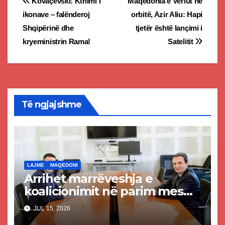
Post
Kovaçevski: Kthimi i
Maqedonia e Veriut në
ikonave – falënderoj
orbitë, Azir Aliu: Hapi
navigation
Shqipërinë dhe
tjetër është lançimi i
kryeministrin Rama!
Satelitit
Të ngjajshme
LAJME
MAQEDONI
Arrihet marrëveshja e
koalicionimit në parim mes
Kurtit dhe Abdixhikut
JUL 15, 2026