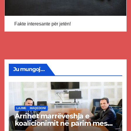
Fakte interesante për jetën!
Ju mungoj...
LAJME
MAQEDONI
Arrihet marrëveshja e
koalicionimit në parim mes
Kurtit dhe Abdixhikut