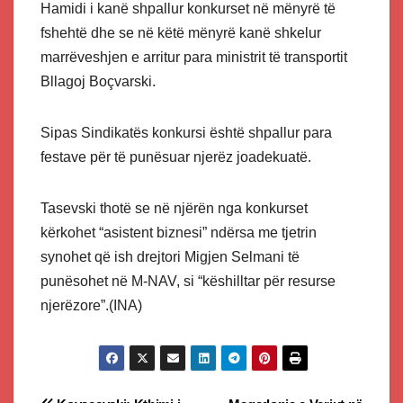
Hamidi i kanë shpallur konkurset në mënyrë të
fshehtë dhe se në këtë mënyrë kanë shkelur
marrëveshjen e arritur para ministrit të transportit
Bllagoj Boçvarski.
Sipas Sindikatës konkursi është shpallur para
festave për të punësuar njerëz joadekuatë.
Tasevski thotë se në njërën nga konkurset
kërkohet “asistent biznesi” ndërsa me tjetrin
synohet që ish drejtori Migjen Selmani të
punësohet në M-NAV, si “këshilltar për resurse
njerëzore”.(INA)