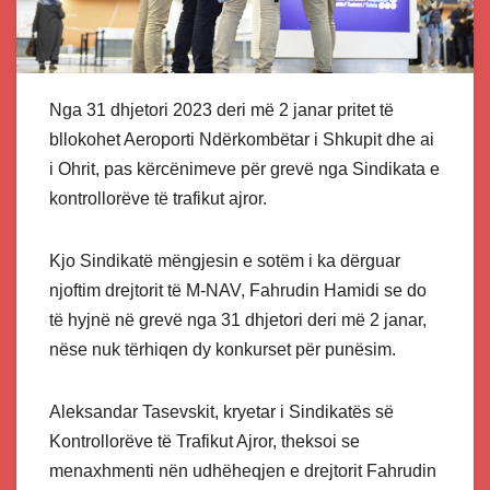
Nga 31 dhjetori 2023 deri më 2 janar pritet të
bllokohet Aeroporti Ndërkombëtar i Shkupit dhe ai
i Ohrit, pas kërcënimeve për grevë nga Sindikata e
kontrollorëve të trafikut ajror.
Kjo Sindikatë mëngjesin e sotëm i ka dërguar
njoftim drejtorit të M-NAV, Fahrudin Hamidi se do
të hyjnë në grevë nga 31 dhjetori deri më 2 janar,
nëse nuk tërhiqen dy konkurset për punësim.
Aleksandar Tasevskit, kryetar i Sindikatës së
Kontrollorëve të Trafikut Ajror, theksoi se
menaxhmenti nën udhëheqjen e drejtorit Fahrudin