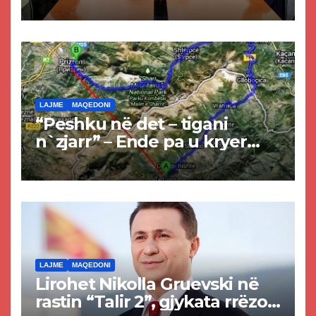
LAJME
MAQEDONI
“Peshku në det – tigani
n`zjarr” – Ende pa u kryer
projekti i tunelit, komuna e
Tetovës nis punimet për
rrugën Tetovë – Prizren
LAJME
MAQEDONI
Lirohet Nikolla Gruevski në
rastin “Talir 2”, gjykata rrëzon