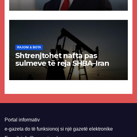
akuzat për ndërtimin e
paligjshëm të selisë së
VMRO-DPMNE-së
RAJONI & BOTA
Shtrenjtohet nafta pas
sulmeve të reja SHBA–Iran
Portal informativ
e-gazeta do të funksionoj si një gazetë elektronike