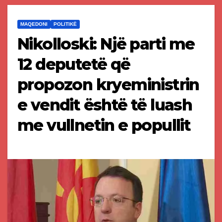
MAQEDONI
POLITIKË
Nikolloski: Një parti me
12 deputetë që
propozon kryeministrin
e vendit është të luash
me vullnetin e popullit