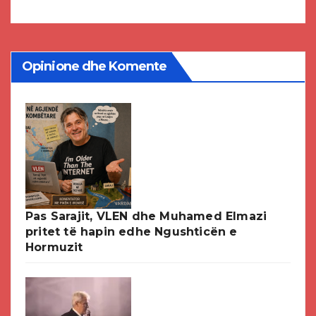
DPMNE-së
Opinione dhe Komente
Pas Sarajit, VLEN dhe Muhamed Elmazi
pritet të hapin edhe Ngushticën e
Hormuzit