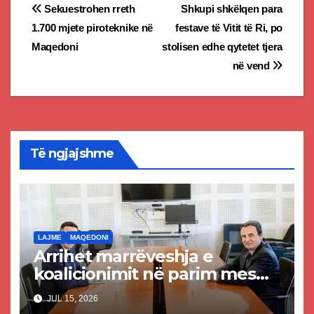
Post
Sekuestrohen rreth
Shkupi shkëlqen para
1.700 mjete piroteknike në
festave të Vitit të Ri, po
navigation
Maqedoni
stolisen edhe qytetet tjera
në vend
Të ngjajshme
LAJME
MAQEDONI
Arrihet marrëveshja e
koalicionimit në parim mes
Kurtit dhe Abdixhikut
JUL 15, 2026