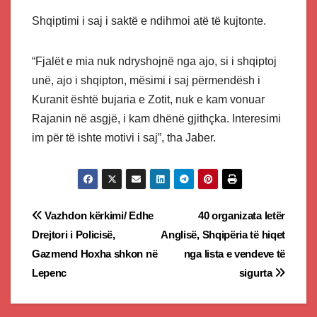
Shqiptimi i saj i saktë e ndihmoi atë të kujtonte.
“Fjalët e mia nuk ndryshojnë nga ajo, si i shqiptoj
unë, ajo i shqipton, mësimi i saj përmendësh i
Kuranit është bujaria e Zotit, nuk e kam vonuar
Rajanin në asgjë, i kam dhënë gjithçka. Interesimi
im për të ishte motivi i saj”, tha Jaber.
Post
Vazhdon kërkimi/ Edhe
40 organizata letër
Drejtori i Policisë,
Anglisë, Shqipëria të hiqet
navigation
Gazmend Hoxha shkon në
nga lista e vendeve të
Lepenc
sigurta