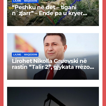
LAJME
MAQEDONI
“Peshku në det – tigani
n`zjarr” – Ende pa u kryer
projekti i tunelit, komuna e
Tetovës nis punimet për
rrugën Tetovë – Prizren
LAJME
MAQEDONI
Lirohet Nikolla Gruevski në
rastin “Talir 2”, gjykata rrëzon
akuzat për ndërtimin e
paligjshëm të selisë së
VMRO-DPMNE-së