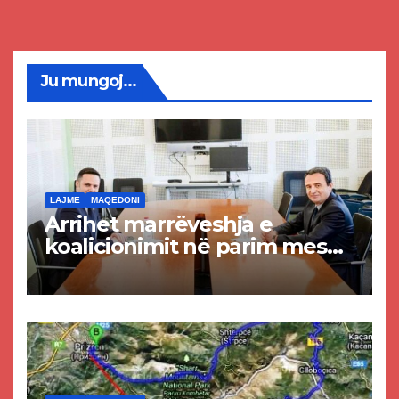
Ju mungoj...
LAJME
MAQEDONI
Arrihet marrëveshja e
koalicionimit në parim mes
Kurtit dhe Abdixhikut