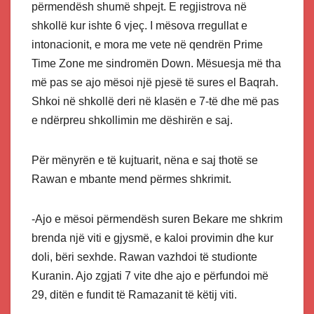
përmendësh shumë shpejt. E regjistrova në
shkollë kur ishte 6 vjeç. I mësova rregullat e
intonacionit, e mora me vete në qendrën Prime
Time Zone me sindromën Down. Mësuesja më tha
më pas se ajo mësoi një pjesë të sures el Baqrah.
Shkoi në shkollë deri në klasën e 7-të dhe më pas
e ndërpreu shkollimin me dëshirën e saj.
Për mënyrën e të kujtuarit, nëna e saj thotë se
Rawan e mbante mend përmes shkrimit.
-Ajo e mësoi përmendësh suren Bekare me shkrim
brenda një viti e gjysmë, e kaloi provimin dhe kur
doli, bëri sexhde. Rawan vazhdoi të studionte
Kuranin. Ajo zgjati 7 vite dhe ajo e përfundoi më
29, ditën e fundit të Ramazanit të këtij viti.