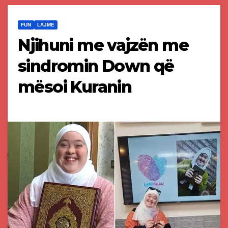
FUN
LAJME
Njihuni me vajzën me
sindromin Down që
mësoi Kuranin