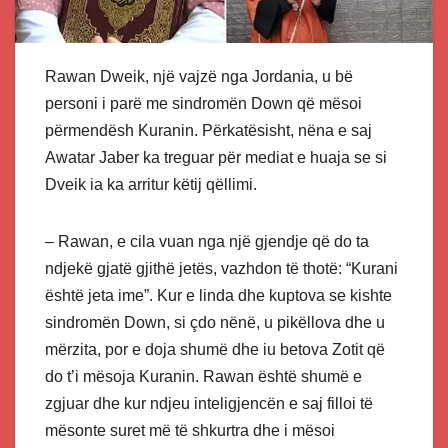
Rawan Dweik, një vajzë nga Jordania, u bë
personi i parë me sindromën Down që mësoi
përmendësh Kuranin. Përkatësisht, nëna e saj
Awatar Jaber ka treguar për mediat e huaja se si
Dveik ia ka arritur këtij qëllimi.
– Rawan, e cila vuan nga një gjendje që do ta
ndjekë gjatë gjithë jetës, vazhdon të thotë: “Kurani
është jeta ime”. Kur e linda dhe kuptova se kishte
sindromën Down, si çdo nënë, u pikëllova dhe u
mërzita, por e doja shumë dhe iu betova Zotit që
do t’i mësoja Kuranin. Rawan është shumë e
zgjuar dhe kur ndjeu inteligjencën e saj filloi të
mësonte suret më të shkurtra dhe i mësoi