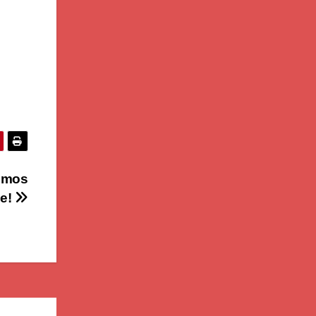
n mos
pe!