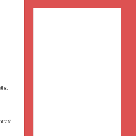
itha
ntratë