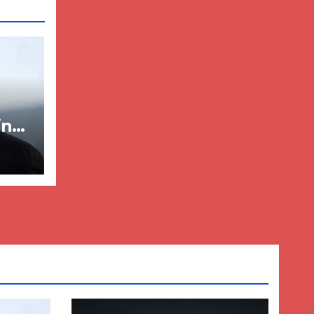
in
ër
lisë
E-