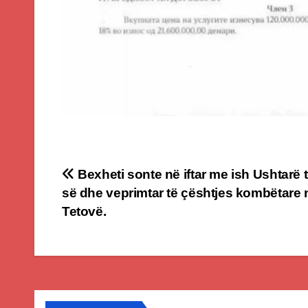
Post
Bexheti sonte në iftar me ish Ushtarë 
së dhe veprimtar të çështjes kombëtare 
navigation
Tetovë.