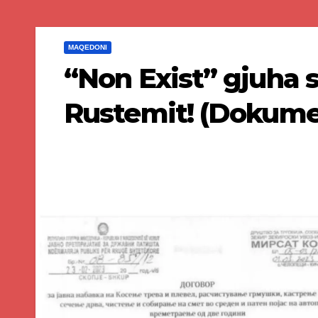
MAQEDONI
“Non Exist” gjuha s
Rustemit! (Dokume