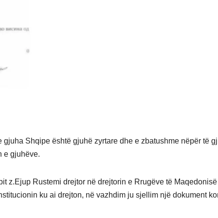
 gjuha Shqipe është gjuhë zyrtare dhe e zbatushme nëpër të gj
in e gjuhëve.
bit z.Ejup Rustemi drejtor në drejtorin e Rrugëve të Maqedonisë
titucionin ku ai drejton, në vazhdim ju sjellim një dokument ko