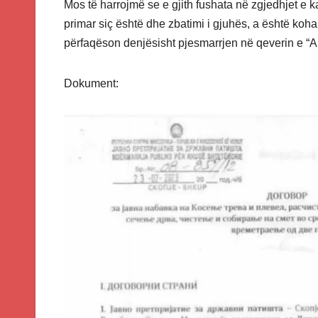
Mos të harrojmë se e gjith fushata në zgjedhjet e 
primar siç është dhe zbatimi i gjuhës, a është koha 
përfaqëson denjësisht pjesmarrjen në qeverin e “Ar
Dokument: