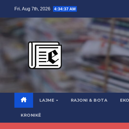
Skip
Fri. Aug 7th, 2026
4:34:38 AM
to
content
LAJME
RAJONI & BOTA
EK
KRONIKË