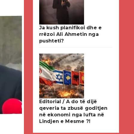
Ja kush planifikoi dhe e
rrëzoi Ali Ahmetin nga
pushteti?
Editorial / A do të dijë
qeveria ta zbusë goditjen
në ekonomi nga lufta në
Lindjen e Mesme ?!