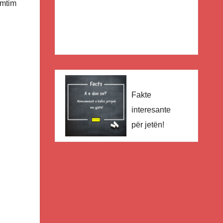
emtim
Fakte
interesante
për jetën!