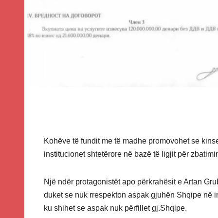
Kohëve të fundit me të madhe promovohet se kinse
institucionet shtetërore në bazë të ligjit për zbatim
Një ndër protagonistët apo përkrahësit e Artan Gru
duket se nuk rrespekton aspak gjuhën Shqipe në ins
ku shihet se aspak nuk përfillet gj.Shqipe.