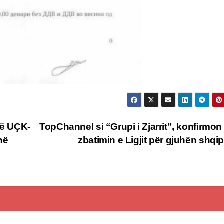
të UÇK-
TopChannel si “Grupi i Zjarrit”, konfirmo
në
zbatimin e Ligjit për gjuhën shqi