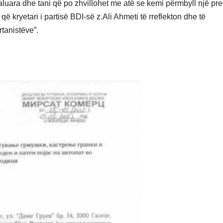
kaluara dhe tani që po zhvillohet me atë se kemi përmbyll një pr
që kryetari i partisë BDI-së z.Ali Ahmeti të rreflekton dhe të
tanistëve”.