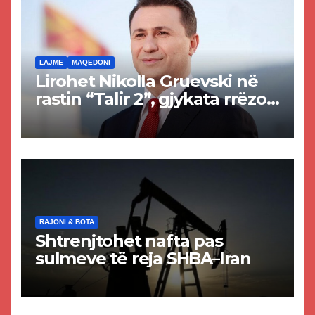
LAJME
MAQEDONI
Lirohet Nikolla Gruevski në
rastin “Talir 2”, gjykata rrëzon
akuzat për ndërtimin e
paligjshëm të selisë së
VMRO-DPMNE-së
RAJONI & BOTA
Shtrenjtohet nafta pas
sulmeve të reja SHBA–Iran