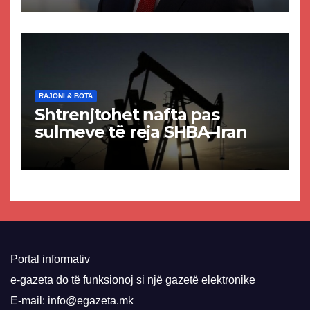
paligjshëm të selisë së
VMRO-DPMNE-së
RAJONI & BOTA
Shtrenjtohet nafta pas
sulmeve të reja SHBA–Iran
Portal informativ
e-gazeta do të funksionoj si një gazetë elektronike
E-mail: info@egazeta.mk