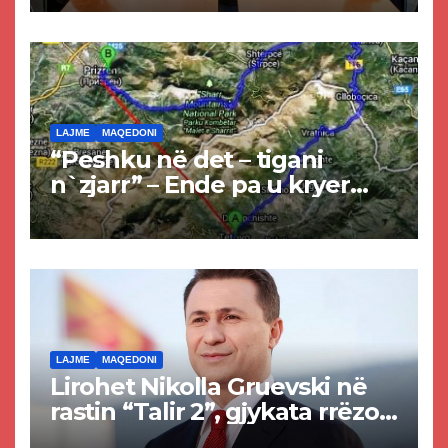
LAJME
MAQEDONI
“Peshku në det – tigani
n`zjarr” – Ende pa u kryer
projekti i tunelit, komuna e
Tetovës nis punimet për
rrugën Tetovë – Prizren
LAJME
MAQEDONI
Lirohet Nikolla Gruevski në
rastin “Talir 2”, gjykata rrëzon
akuzat për ndërtimin e