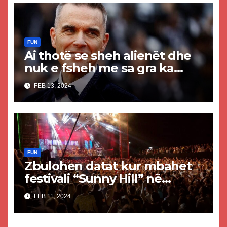
FUN
Ai thotë se sheh alienët dhe
nuk e fsheh me sa gra ka
qenë: Robbie Williams feston
FEB 13, 2024
ditëlindjen e tij të 50-të
FUN
Zbulohen datat kur mbahet
festivali “Sunny Hill” në
Prishtinë
FEB 11, 2024