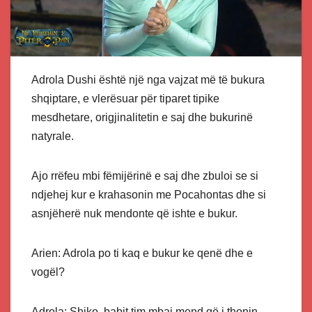
Adrola Dushi është një nga vajzat më të bukura
shqiptare, e vlerësuar për tiparet tipike
mesdhetare, origjinalitetin e saj dhe bukurinë
natyrale.
Ajo rrëfeu mbi fëmijërinë e saj dhe zbuloi se si
ndjehej kur e krahasonin me Pocahontas dhe si
asnjëherë nuk mendonte që ishte e bukur.
Arien: Adrola po ti kaq e bukur ke qenë dhe e
vogël?
Adrola: Shiko, babit tim mbaj mend që i thonin,