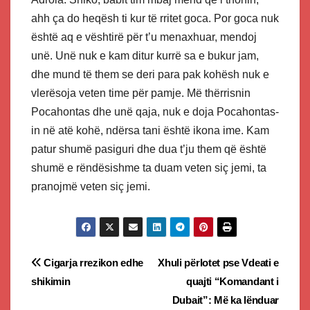
ahh ça do heqësh ti kur të rritet goca. Por goca nuk
është aq e vështirë për t’u menaxhuar, mendoj
unë. Unë nuk e kam ditur kurrë sa e bukur jam,
dhe mund të them se deri para pak kohësh nuk e
vlerësoja veten time për pamje. Më thërrisnin
Pocahontas dhe unë qaja, nuk e doja Pocahontas-
in në atë kohë, ndërsa tani është ikona ime. Kam
patur shumë pasiguri dhe dua t’ju them që është
shumë e rëndësishme ta duam veten siç jemi, ta
pranojmë veten siç jemi.
Post
Cigarja rrezikon edhe
Xhuli përlotet pse Vdeati e
shikimin
quajti “Komandant i
navigation
Dubait”: Më ka lënduar