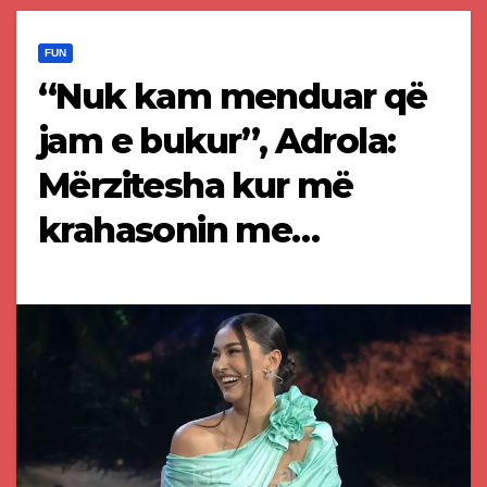
FUN
“Nuk kam menduar që
jam e bukur”, Adrola:
Mërzitesha kur më
krahasonin me…