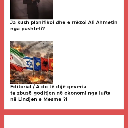
Ja kush planifikoi dhe e rrëzoi Ali Ahmetin
nga pushteti?
Editorial / A do të dijë qeveria
ta zbusë goditjen në ekonomi nga lufta
në Lindjen e Mesme ?!