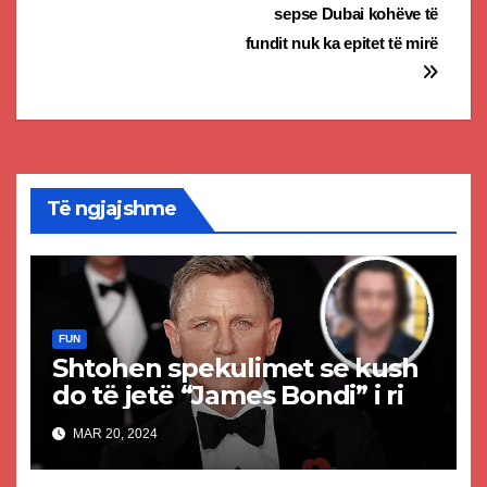
sepse Dubai kohëve të
fundit nuk ka epitet të mirë
Të ngjajshme
FUN
Shtohen spekulimet se kush
do të jetë “James Bondi” i ri
MAR 20, 2024