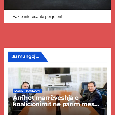
Fakte interesante për jetën!
Ju mungoj...
LAJME
MAQEDONI
Arrihet marrëveshja e
koalicionimit në parim mes
Kurtit dhe Abdixhikut