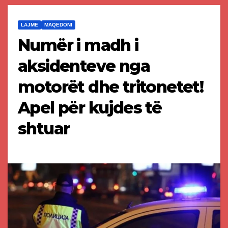
LAJME
MAQEDONI
Numër i madh i
aksidenteve nga
motorët dhe tritonetet!
Apel për kujdes të
shtuar