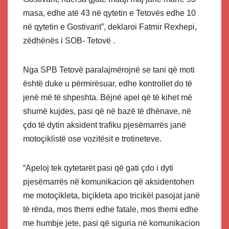
masa, edhe atë 43 në qytetin e Tetovës edhe 10
në qytetin e Gostivarit”, deklaroi Fatmir Rexhepi,
zëdhënës i SOB- Tetovë .
Nga SPB Tetovë paralajmërojnë se tani që moti
është duke u përmirësuar, edhe kontrollet do të
jenë më të shpeshta. Bëjnë apel që të kihet më
shumë kujdes, pasi që në bazë të dhënave, në
çdo të dytin aksident trafiku pjesëmarrës janë
motoçiklistë ose vozitësit e trotineteve.
“Apeloj tek qytetarët pasi që gati çdo i dyti
pjesëmarrës në komunikacion që aksidentohen
me motoçikleta, biçikleta apo tricikël pasojat janë
të rënda, mos themi edhe fatale, mos themi edhe
me humbje jete, pasi që siguria në komunikacion