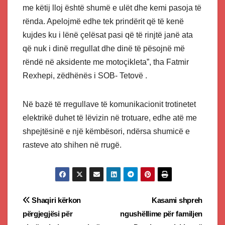
me këtij lloj është shumë e ulët dhe kemi pasoja të
rënda. Apelojmë edhe tek prindërit që të kenë
kujdes ku i lënë çelësat pasi që të rinjtë janë ata
që nuk i dinë rregullat dhe dinë të pësojnë më
rëndë në aksidente me motoçikleta”, tha Fatmir
Rexhepi, zëdhënës i SOB- Tetovë .
Në bazë të rregullave të komunikacionit trotinetet
elektrikë duhet të lëvizin në trotuare, edhe atë me
shpejtësinë e një këmbësori, ndërsa shumicë e
rasteve ato shihen në rrugë.
Post
Shaqiri kërkon
Kasami shpreh
përgjegjësi për
ngushëllime për familjen
navigation