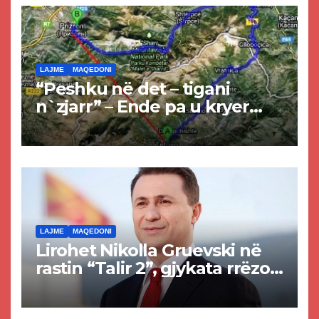
LAJME
MAQEDONI
“Peshku në det – tigani
n`zjarr” – Ende pa u kryer
projekti i tunelit, komuna e
Tetovës nis punimet për
rrugën Tetovë – Prizren
LAJME
MAQEDONI
Lirohet Nikolla Gruevski në
rastin “Talir 2”, gjykata rrëzon
akuzat për ndërtimin e
paligjshëm të selisë së