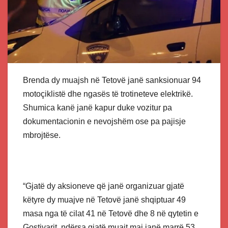
Brenda dy muajsh në Tetovë janë sanksionuar 94
motoçiklistë dhe ngasës të trotineteve elektrikë.
Shumica kanë janë kapur duke vozitur pa
dokumentacionin e nevojshëm ose pa pajisje
mbrojtëse.
“Gjatë dy aksioneve që janë organizuar gjatë
këtyre dy muajve në Tetovë janë shqiptuar 49
masa nga të cilat 41 në Tetovë dhe 8 në qytetin e
Gostivarit, ndërsa gjatë muajt maj janë marrë 53