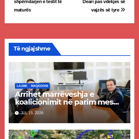
shpërndarjen e testit të
Deari pas vdekjes së
maturës
vajzës së tyre
Të ngjajshme
LAJME
MAQEDONI
Arrihet marrëveshja e
koalicionimit në parim mes
Kurtit dhe Abdixhikut
JUL 15, 2026