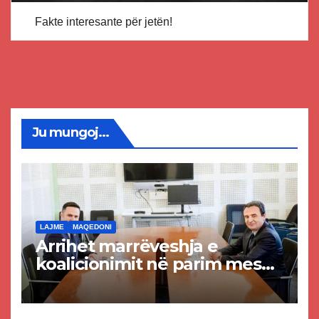
Fakte interesante për jetën!
Ju mungoj...
LAJME
MAQEDONI
Arrihet marrëveshja e
koalicionimit në parim mes
Kurtit dhe Abdixhikut