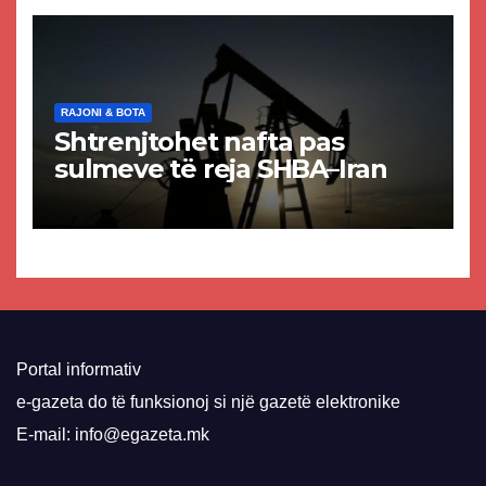
VMRO-DPMNE-së
RAJONI & BOTA
Shtrenjtohet nafta pas
sulmeve të reja SHBA–Iran
Portal informativ
e-gazeta do të funksionoj si një gazetë elektronike
E-mail: info@egazeta.mk