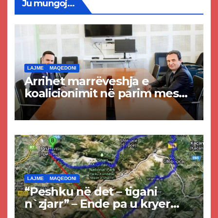
Ju mungoj...
LAJME
MAQEDONI
Arrihet marrëveshja e
koalicionimit në parim mes
Kurtit dhe Abdixhikut
LAJME
MAQEDONI
“Peshku në det – tigani
n`zjarr” – Ende pa u kryer
projekti i tunelit, komuna e