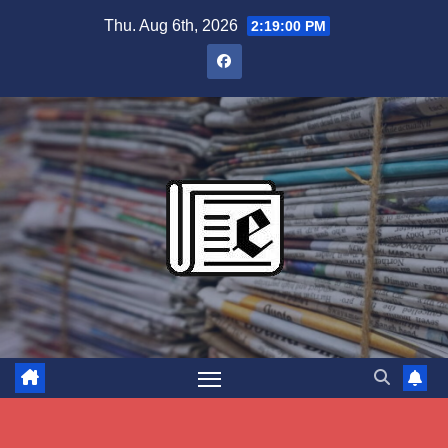
Skip
Thu. Aug 6th, 2026
2:19:01 PM
to
content