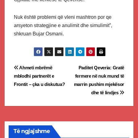
Nuk është problemi që vleni mashtron por qe
arsyeton strategjine e anulimit dhe simulimit”,
shkruan Bujar Osmani.
Post
Ahmeti mbrëmë
Paditet Qeveria: Gratë
mblodhi partnerët e
fermere në nuk mund të
navigation
Frontit – çka u diskutua?
marrin pushim mjekësor
dhe të lindjes
Të ngjajshme