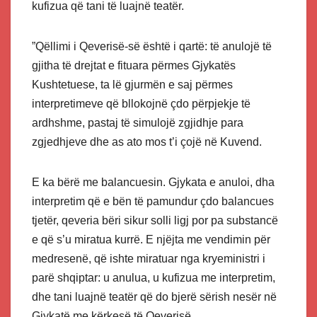
kufizua që tani të luajnë teatër.
”Qëllimi i Qeverisë-së është i qartë: të anulojë të
gjitha të drejtat e fituara përmes Gjykatës
Kushtetuese, ta lë gjurmën e saj përmes
interpretimeve që bllokojnë çdo përpjekje të
ardhshme, pastaj të simulojë zgjidhje para
zgjedhjeve dhe as ato mos t’i çojë në Kuvend.
E ka bërë me balancuesin. Gjykata e anuloi, dha
interpretim që e bën të pamundur çdo balancues
tjetër, qeveria bëri sikur solli ligj por pa substancë
e që s’u miratua kurrë. E njëjta me vendimin për
medresenë, që ishte miratuar nga kryeministri i
parë shqiptar: u anulua, u kufizua me interpretim,
dhe tani luajnë teatër që do bjerë sërish nesër në
Gjykatë me kërkesë të Qeverisë.