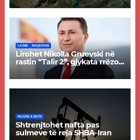
Tetovës nis punimet për
rrugën Tetovë – Prizren
LAJME
MAQEDONI
Lirohet Nikolla Gruevski në
rastin “Talir 2”, gjykata rrëzon
akuzat për ndërtimin e
paligjshëm të selisë së
VMRO-DPMNE-së
RAJONI & BOTA
Shtrenjtohet nafta pas
sulmeve të reja SHBA–Iran