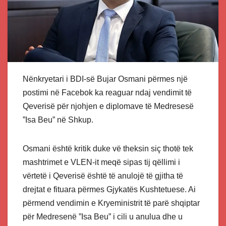
Nënkryetari i BDI-së Bujar Osmani përmes një
postimi në Facebok ka reaguar ndaj vendimit të
Qeverisë për njohjen e diplomave të Medresesë
”Isa Beu” në Shkup.
Osmani është kritik duke vë theksin siç thotë tek
mashtrimet e VLEN-it meqë sipas tij qëllimi i
vërtetë i Qeverisë është të anulojë të gjitha të
drejtat e fituara përmes Gjykatës Kushtetuese. Ai
përmend vendimin e Kryeministrit të parë shqiptar
për Medresenë ”Isa Beu” i cili u anulua dhe u