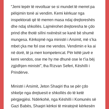
“Jemi tepër të revoltuar se si mundet të merret pa
pëlqimin tonë ai vendim. Kemi kërkuar nga
inspektorati që të merren masa ndaj drejtoreshës
dhe ndaj shkollës. Lajmërohet drejtoresha te çdo
prind dhe thotë sillni nxënësit se kanë bë shumë
mungesa. Kërkojmë nga ministri i Arsimit, më s’ka
mbet çka me fol ose me vendos. Vendimin e ka ai
në dorë, të ja merr kompetencat. Për këtë javë e
kemi vendos, ose me hy me dhunë ose le t’ia bëj
zgjidhjen ministri”, tha Rizvan Seferi, Këshilli i
Prindërve.
Ministri i Arsimit, Jeton Shaqiri tha se për çdo
shkelje nga drejtuesit e shkollës do të ketë
përgjegjësi. Ndërkohë, nga Këshilli i Komunës së
Gazi Babës, Shaqiri kërkoi të miratojnë kërkesën