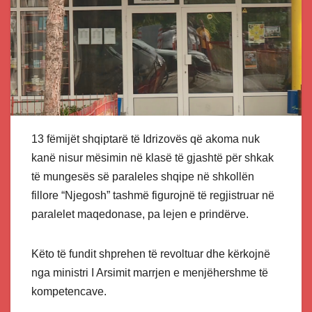
13 fëmijët shqiptarë të Idrizovës që akoma nuk
kanë nisur mësimin në klasë të gjashtë për shkak
të mungesës së paraleles shqipe në shkollën
fillore “Njegosh” tashmë figurojnë të regjistruar në
paralelet maqedonase, pa lejen e prindërve.
Këto të fundit shprehen të revoltuar dhe kërkojnë
nga ministri I Arsimit marrjen e menjëhershme të
kompetencave.