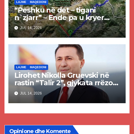
LAJME
MAQEDONI
“Peshku në det – tigani
n`zjarr” – Ende pa u kryer
projekti i tunelit, komuna e
JUL 14, 2026
Tetovës nis punimet për
rrugën Tetovë – Prizren
LAJME
MAQEDONI
Lirohet Nikolla Gruevski në
rastin “Talir 2”, gjykata rrëzon
akuzat për ndërtimin e
JUL 14, 2026
paligjshëm të selisë së VMRO-
DPMNE-së
Opinione dhe Komente