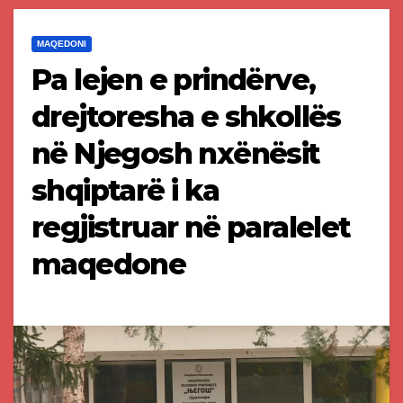
MAQEDONI
Pa lejen e prindërve,
drejtoresha e shkollës
në Njegosh nxënësit
shqiptarë i ka
regjistruar në paralelet
maqedone