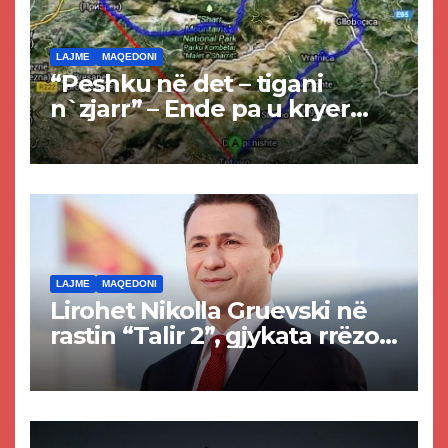
LAJME
MAQEDONI
“Peshku në det – tigani
n`zjarr” – Ende pa u kryer
projekti i tunelit, komuna e
Tetovës nis punimet për
rrugën Tetovë – Prizren
LAJME
MAQEDONI
Lirohet Nikolla Gruevski në
rastin “Talir 2”, gjykata rrëzon
akuzat për ndërtimin e
paligjshëm të selisë së
VMRO-DPMNE-së