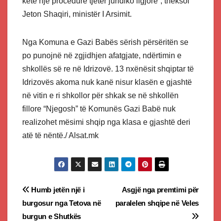
ketë një procedurë tjetër juridiko ligjore”, theksoi
Jeton Shaqiri, ministër I Arsimit.
Nga Komuna e Gazi Babës sërish përsëritën se
po punojnë në zgjidhjen afatgjate, ndërtimin e
shkollës së re në Idrizovë. 13 nxënësit shqiptar të
Idrizovës akoma nuk kanë nisur klasën e gjashtë
në vitin e ri shkollor për shkak se në shkollën
fillore “Njegosh” të Komunës Gazi Babë nuk
realizohet mësimi shqip nga klasa e gjashtë deri
atë të nëntë./ Alsat.mk
Post
Humb jetën një i
Asgjë nga premtimi për
burgosur nga Tetova në
paralelen shqipe në Veles
navigation
burgun e Shutkës