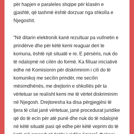
për hapjen e paraleles shqipe për klasën e
gjashtë, që tashmë është dorzuar nga shkolla e
Njegoshit.
“Në ditarin elektronik kanë rezultuar pa vullnetin e
prindërve dhe për këtë kemi reaguar deri te
komuna, është një situatë e re. E përsëris, nuk do
të ndalojmë në cilën do formë. Ka filluar iniciativë
edhe në Komisionin për diskriminim i cili do të
komunikoj me secilin prindër, me secilin
mësimdhënës, me drejtorin e shkollës për ta
vërtetuar se realisht kemi me të vërtet diskriminim
në Njegosh. Drejtoresha ka disa përgjegjësi të
tjera të cilat janë vërtetuar, janë procedurat juridike
që do të ecin për atë punë dhe nuk do të ndalojnë
në këtë situatë pasi që edhe për këtë veprim do të