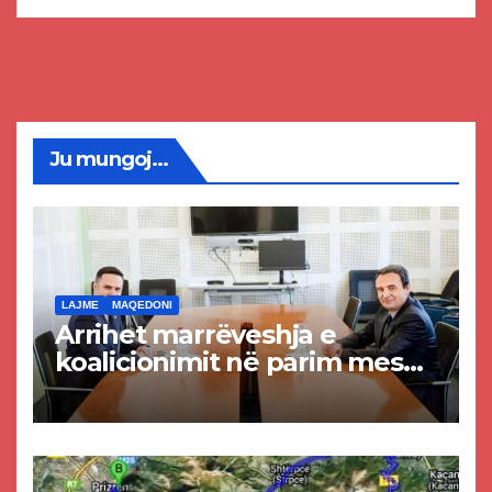
Ju mungoj...
LAJME
MAQEDONI
Arrihet marrëveshja e
koalicionimit në parim mes
Kurtit dhe Abdixhikut