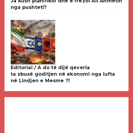
Ja kush planifikoi dhe e rrëzoi Ali Ahmetin
nga pushteti?
Editorial / A do të dijë qeveria
ta zbusë goditjen në ekonomi nga lufta
në Lindjen e Mesme ?!