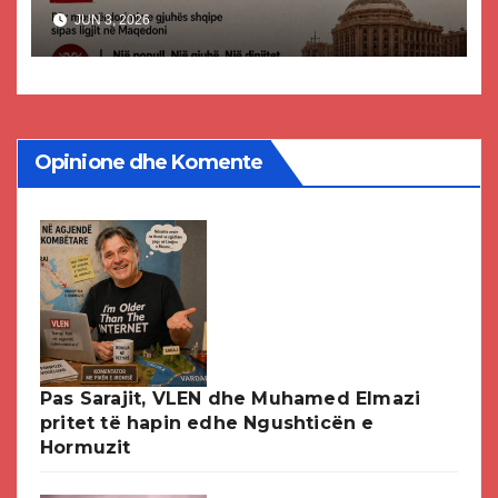
mbështetje të gjuhës shqipe
JUN 3, 2026
në Maqedoninë e Veriut
Opinione dhe Komente
Pas Sarajit, VLEN dhe Muhamed Elmazi
pritet të hapin edhe Ngushticën e
Hormuzit