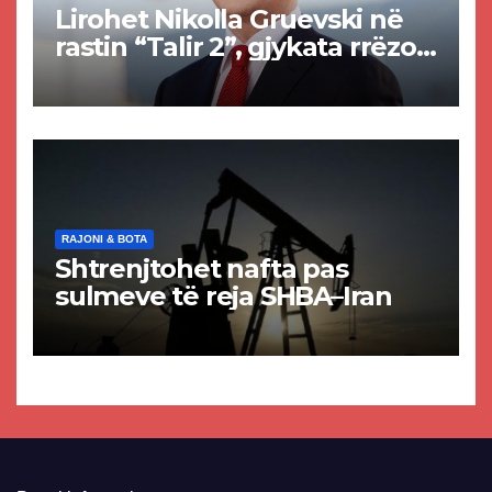
Lirohet Nikolla Gruevski në
rastin “Talir 2”, gjykata rrëzon
akuzat për ndërtimin e
paligjshëm të selisë së
VMRO-DPMNE-së
RAJONI & BOTA
Shtrenjtohet nafta pas
sulmeve të reja SHBA–Iran