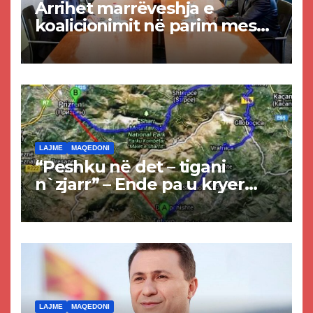
Arrihet marrëveshja e
koalicionimit në parim mes
Kurtit dhe Abdixhikut
LAJME
MAQEDONI
“Peshku në det – tigani
n`zjarr” – Ende pa u kryer
projekti i tunelit, komuna e
Tetovës nis punimet për
rrugën Tetovë – Prizren
LAJME
MAQEDONI