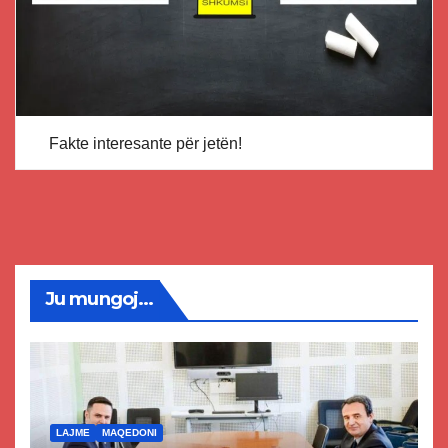
Fakte interesante për jetën!
Ju mungoj...
LAJME
MAQEDONI