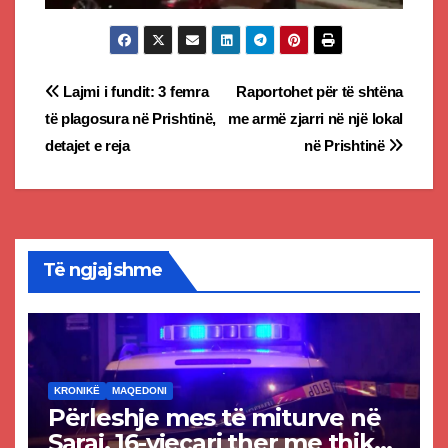
Post
Lajmi i fundit: 3 femra
Raportohet për të shtëna
të plagosura në Prishtinë,
me armë zjarri në një lokal
navigation
detajet e reja
në Prishtinë
Të ngjajshme
KRONIKË
MAQEDONI
Përleshje mes të miturve në
Saraj, 16-vjeçari ther me thikë