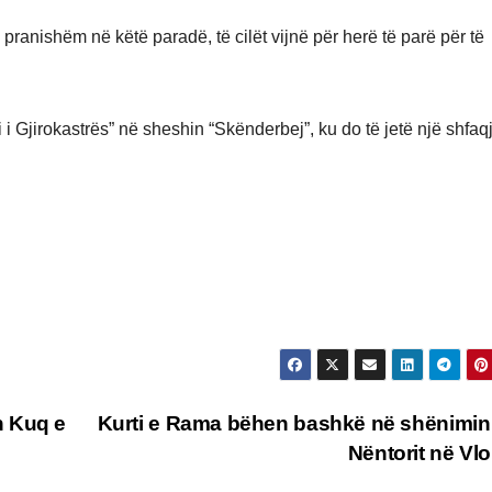
ranishëm në këtë paradë, të cilët vijnë për herë të parë për të
i Gjirokastrës” në sheshin “Skënderbej”, ku do të jetë një shfaq
n Kuq e
Kurti e Rama bëhen bashkë në shënimin
Nëntorit në Vl