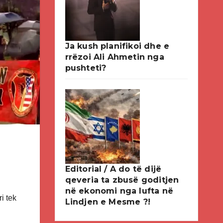
Ja kush planifikoi dhe e
rrëzoi Ali Ahmetin nga
pushteti?
Editorial / A do të dijë
qeveria ta zbusë goditjen
në ekonomi nga lufta në
i tek
Lindjen e Mesme ?!