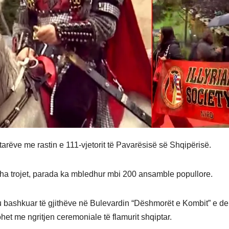
rëve me rastin e 111-vjetorit të Pavarësisë së Shqipërisë.
tha trojet, parada ka mbledhur mbi 200 ansamble popullore.
ju bashkuar të gjithëve në Bulevardin “Dëshmorët e Kombit” e der
het me ngritjen ceremoniale të flamurit shqiptar.