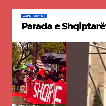
LAJME
SHQIPËRI
Parada e Shqiptarë