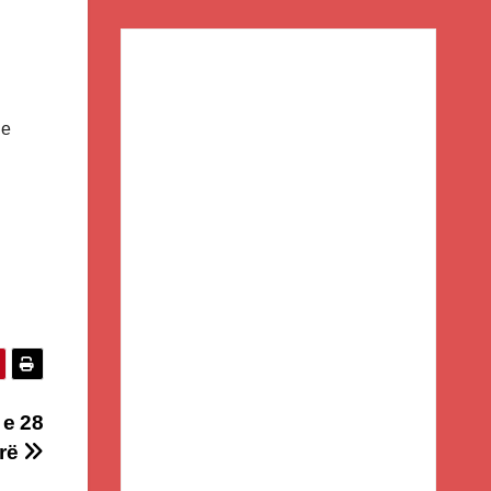
je
 e 28
orë