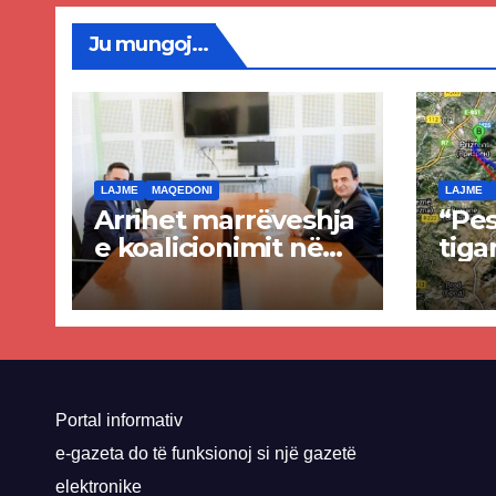
Ju mungoj...
LAJME
MAQEDONI
LAJME
Arrihet marrëveshja
“Pes
e koalicionimit në
tiga
parim mes Kurtit
Ende
dhe Abdixhikut
proje
kom
nis 
rrug
Priz
Portal informativ
e-gazeta do të funksionoj si një gazetë
elektronike