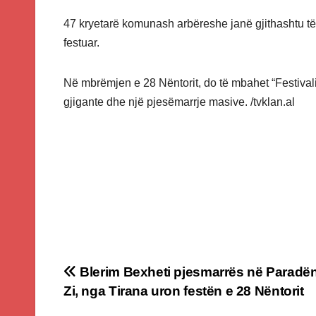
47 kryetarë komunash arbëreshe janë gjithashtu të p
festuar.
Në mbrëmjen e 28 Nëntorit, do të mbahet “Festivali 
gjigante dhe një pjesëmarrje masive. /tvklan.al
Post
Blerim Bexheti pjesmarrës në Paradë
Zi, nga Tirana uron festën e 28 Nëntorit
navigation