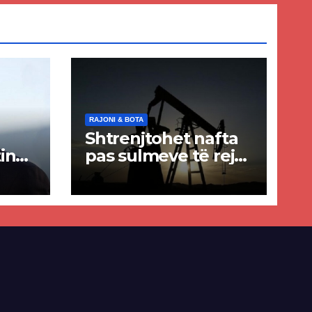
RAJONI & BOTA
Shtrenjtohet nafta
in
pas sulmeve të reja
a
SHBA–Iran
ër
lisë
E-së