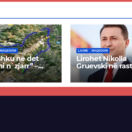
MAQEDONI
LAJME
MAQEDONI
hku në det –
Lirohet Nikolla
ni n`zjarr” –
Gruevski në rast
 pa u kryer
“Talir 2”, gjykat
kti i tunelit,
rrëzon akuzat p
una e Tetovës
ndërtimin e
punimet për
paligjshëm të se
ën Tetovë –
së VMRO-DPMN
ren