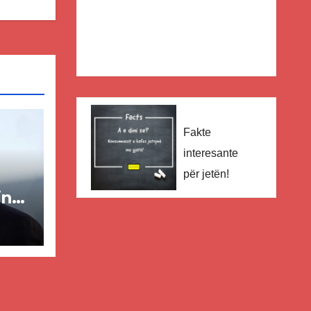
Fakte
interesante
për jetën!
in
ër
lisë
E-