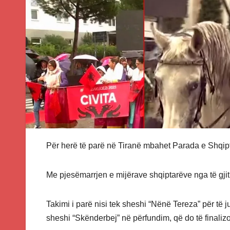
Për herë të parë në Tiranë mbahet Parada e Shqipta
Me pjesëmarrjen e mijërave shqiptarëve nga të gji
Takimi i parë nisi tek sheshi “Nënë Tereza” për të 
sheshi “Skënderbej” në përfundim, që do të finalizo