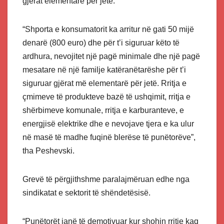
gjërat elementare për jetë.
“Shporta e konsumatorit ka arritur në gati 50 mijë
denarë (800 euro) dhe për t’i siguruar këto të
ardhura, nevojitet një pagë minimale dhe një pagë
mesatare në një familje katëranëtarëshe për t’i
siguruar gjërat më elementarë për jetë. Rritja e
çmimeve të produkteve bazë të ushqimit, rritja e
shërbimeve komunale, rritja e karburanteve, e
energjisë elektrike dhe e nevojave tjera e ka ulur
në masë të madhe fuqinë blerëse të punëtorëve”,
tha Peshevski.
Grevë të përgjithshme paralajmëruan edhe nga
sindikatat e sektorit të shëndetësisë.
“Punëtorët janë të demotivuar kur shohin rritje kaq