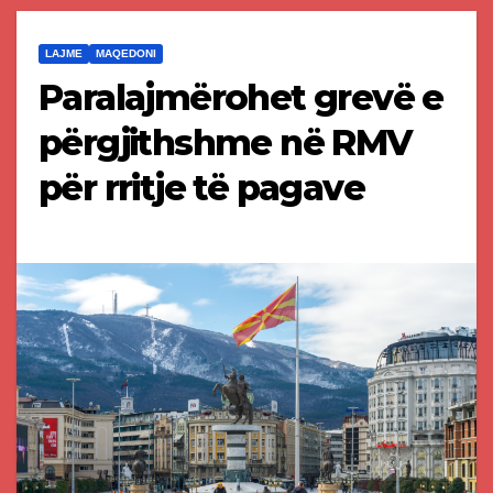
LAJME
MAQEDONI
Paralajmërohet grevë e
përgjithshme në RMV
për rritje të pagave