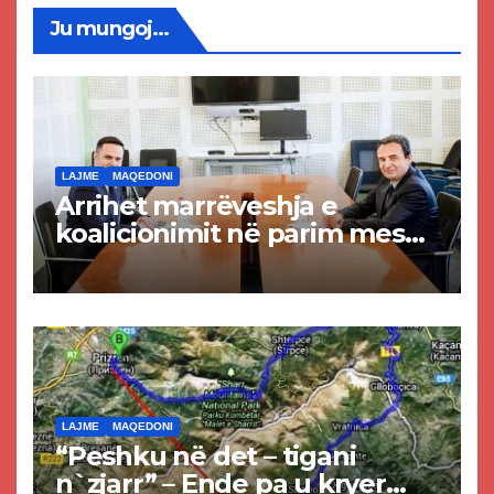
Ju mungoj...
LAJME
MAQEDONI
Arrihet marrëveshja e
koalicionimit në parim mes
Kurtit dhe Abdixhikut
LAJME
MAQEDONI
“Peshku në det – tigani
n`zjarr” – Ende pa u kryer