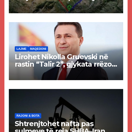
projekti i tunelit, komuna e
Tetovës nis punimet për
rrugën Tetovë – Prizren
LAJME
MAQEDONI
Lirohet Nikolla Gruevski në
rastin “Talir 2”, gjykata rrëzon
akuzat për ndërtimin e
paligjshëm të selisë së
VMRO-DPMNE-së
RAJONI & BOTA
Shtrenjtohet nafta pas
sulmeve të reja SHBA–Iran