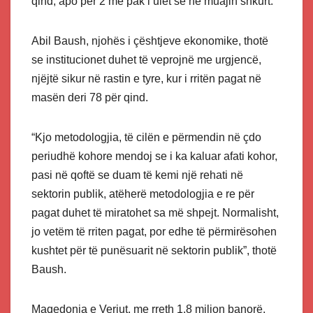
qind, apo për 2 më pak i ulët se në muajin shkurt.
Abil Baush, njohës i çështjeve ekonomike, thotë
se institucionet duhet të veprojnë me urgjencë,
njëjtë sikur në rastin e tyre, kur i rritën pagat në
masën deri 78 për qind.
“Kjo metodologjia, të cilën e përmendin në çdo
periudhë kohore mendoj se i ka kaluar afati kohor,
pasi në qoftë se duam të kemi një rehati në
sektorin publik, atëherë metodologjia e re për
pagat duhet të miratohet sa më shpejt. Normalisht,
jo vetëm të rriten pagat, por edhe të përmirësohen
kushtet për të punësuarit në sektorin publik”, thotë
Baush.
Maqedonia e Veriut, me rreth 1.8 milion banorë,