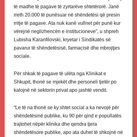
të madhe të pagave të zyrtarëve shtetërorë. Janë
rreth 20.000 të punësuar në shëndetësi që presin
rritje të pagave. Ata nuk kanë vullnet për punë kur
vërejnë neglizhencën e institucioneve”, u shpreh
Lubisha Karanfilovski, kryetar i Sindikatës së
pavarur të shëndetësisë, farmacisë dhe mbrojtjes
sociale.
Për shkak të pagave të ulëta nga Klinikat e
Shkupit, thonë se mjekët dhe personeli tjetër po
kalojnë në sektorin privat apo jashtë vendit.
“Le të na thonë se ky shtet social a ka nevojë për
shëndetësinë publike, ku 90 për qind e popullatës
trajtohet nëpër klinika dhe qendra tjera
shëndetësore publike, apo ata duhet të shkojnë në