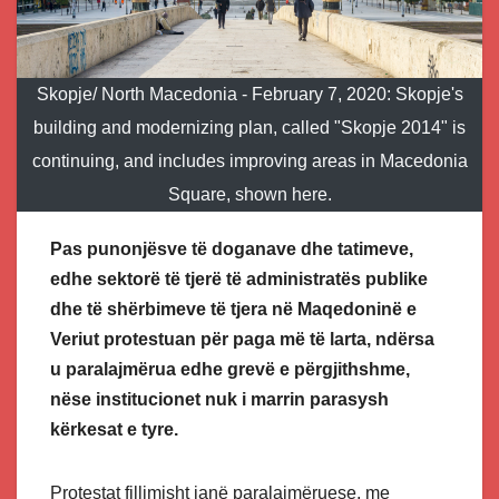
Skopje/ North Macedonia - February 7, 2020: Skopje's
building and modernizing plan, called "Skopje 2014" is
continuing, and includes improving areas in Macedonia
Square, shown here.
Pas punonjësve të doganave dhe tatimeve,
edhe sektorë të tjerë të administratës publike
dhe të shërbimeve të tjera në Maqedoninë e
Veriut protestuan për paga më të larta, ndërsa
u paralajmërua edhe grevë e përgjithshme,
nëse institucionet nuk i marrin parasysh
kërkesat e tyre.
Protestat fillimisht janë paralajmëruese, me