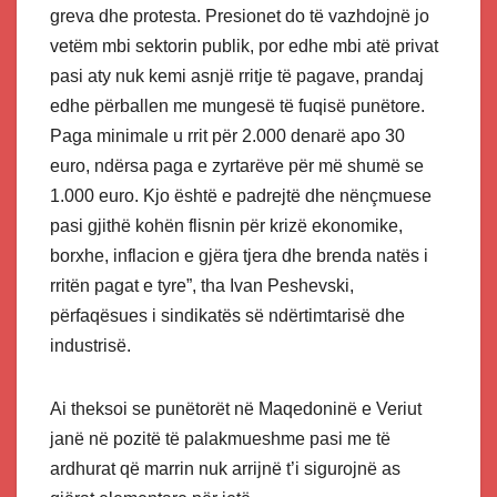
greva dhe protesta. Presionet do të vazhdojnë jo
vetëm mbi sektorin publik, por edhe mbi atë privat
pasi aty nuk kemi asnjë rritje të pagave, prandaj
edhe përballen me mungesë të fuqisë punëtore.
Paga minimale u rrit për 2.000 denarë apo 30
euro, ndërsa paga e zyrtarëve për më shumë se
1.000 euro. Kjo është e padrejtë dhe nënçmuese
pasi gjithë kohën flisnin për krizë ekonomike,
borxhe, inflacion e gjëra tjera dhe brenda natës i
rritën pagat e tyre”, tha Ivan Peshevski,
përfaqësues i sindikatës së ndërtimtarisë dhe
industrisë.
Ai theksoi se punëtorët në Maqedoninë e Veriut
janë në pozitë të palakmueshme pasi me të
ardhurat që marrin nuk arrijnë t’i sigurojnë as