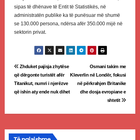
sipas të dhënave të Entit të Statistikës, në
administratën publike ka të punësuar më shumë
se 130.000 persona, ndërsa afër 350.000 mijë në
sektorin privat.
Post
Zhduket pajisja zhytëse
Osmani takim me
që dërgonte turistët afër
Kleverlin në Londër, fokusi
navigation
Titanikut, numri i njerëzve
në përkrahjen Britanike
që ishin aty ende nuk dihet
dhe dosja evropiane e
shtetit
Të ngjajshme