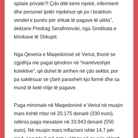
spitale private?! Çdo ditë kemi mjekë, infermierë
dhe personel tjetër mjekësor që po i braktisin
vendet e punës për shkak të pagave të ulëta”,
deklaroi Predrag Serafimovski, nga Sindikata e
klinikave të Shkupit.
Nga Qeveria e Maqedonisë së Veriut, thonë se
zgjidhja me pagat qëndron në “marrëveshjet
kolektive”, që duhet të arrihen në çdo sektor, por
pa saktësuar se çfarë parasheh kjo formë dhe sa
mund të ketë rritje të pagave.
Paga minimale në Maqedoninë e Veriut në muajin
mars është rritur në 20.175 denarë (330 euro),
ndërsa paga mesatare në 33.943 denarë (550
euro). Në muajin mars inflacioni ishte 14.7 për