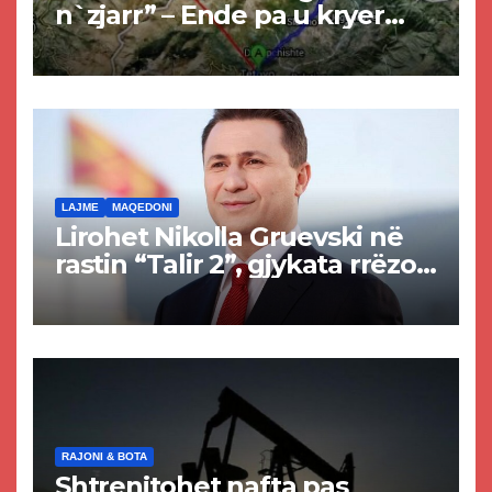
n`zjarr” – Ende pa u kryer
projekti i tunelit, komuna e
Tetovës nis punimet për
rrugën Tetovë – Prizren
LAJME
MAQEDONI
Lirohet Nikolla Gruevski në
rastin “Talir 2”, gjykata rrëzon
akuzat për ndërtimin e
paligjshëm të selisë së
VMRO-DPMNE-së
RAJONI & BOTA
Shtrenjtohet nafta pas