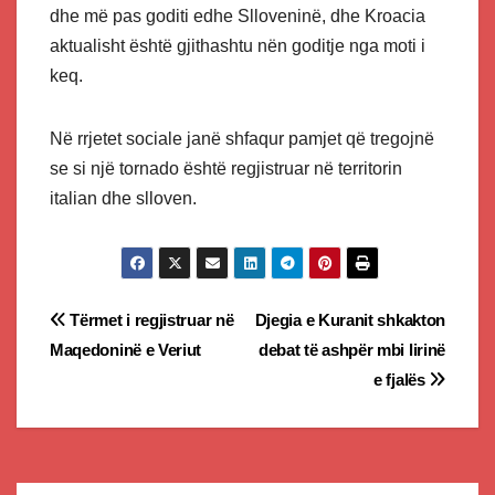
dhe më pas goditi edhe Slloveninë, dhe Kroacia
aktualisht është gjithashtu nën goditje nga moti i
keq.
Në rrjetet sociale janë shfaqur pamjet që tregojnë
se si një tornado është regjistruar në territorin
italian dhe slloven.
Post
Tërmet i regjistruar në
Djegia e Kuranit shkakton
Maqedoninë e Veriut
debat të ashpër mbi lirinë
navigation
e fjalës