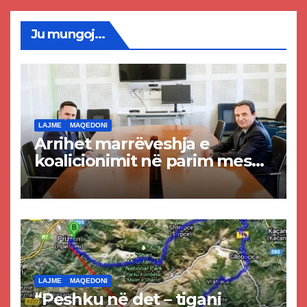
Ju mungoj...
LAJME
MAQEDONI
Arrihet marrëveshja e
koalicionimit në parim mes
Kurtit dhe Abdixhikut
LAJME
MAQEDONI
“Peshku në det – tigani