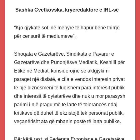
Sashka Cvetkovska, kryeredaktore e IRL-së
“Kjo gjykatë sot, në mënyrë të hapur bënë thirrje
për censurë të mediumeve”.
Shoqata e Gazetarëve, Sindikata e Pavarur e
Gazetarëve dhe Punonjësve Mediatik, Këshilli për
Etikë në Mediat, konsiderojnë se aktgjykimi
paraqet një disfatë, e cila e vendos interesin privat
të një biznesmeni të fuqishëm para interesit publik
dhe interesit të qytetarëve dhe nuk u mor parasysh
parimi i një pragu më të lartë të tolerancës ndaj
kritikave që duhet të ekzistojë tek personat publik,
veçanërisht ata që mbanin poste të larta publike.
Për këtë rast, si Federata Evropiane e Gazetarëve