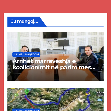
Ju mungoj...
LAJME
MAQEDONI
Arrihet marrëveshja e
koalicionimit në parim mes
Kurtit dhe Abdixhikut
LAJME
MAQEDONI