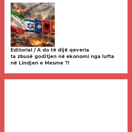
Editorial / A do të dijë qeveria
ta zbusë goditjen në ekonomi nga lufta
në Lindjen e Mesme ?!