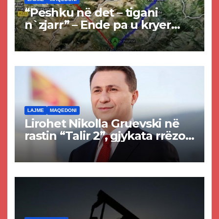
“Peshku në det – tigani
n`zjarr” – Ende pa u kryer
projekti i tunelit, komuna e
Tetovës nis punimet për
rrugën Tetovë – Prizren
LAJME
MAQEDONI
Lirohet Nikolla Gruevski në
rastin “Talir 2”, gjykata rrëzon
akuzat për ndërtimin e
paligjshëm të selisë së
VMRO-DPMNE-së