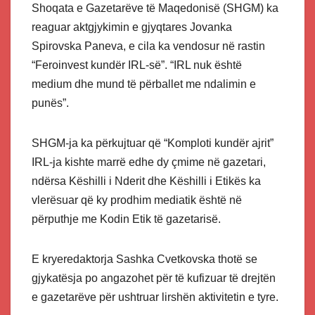
Shoqata e Gazetarëve të Maqedonisë (SHGM) ka
reaguar aktgjykimin e gjyqtares Jovanka
Spirovska Paneva, e cila ka vendosur në rastin
“Feroinvest kundër IRL-së”. “IRL nuk është
medium dhe mund të përballet me ndalimin e
punës”.
SHGM-ja ka përkujtuar që “Komploti kundër ajrit”
IRL-ja kishte marrë edhe dy çmime në gazetari,
ndërsa Këshilli i Nderit dhe Këshilli i Etikës ka
vlerësuar që ky prodhim mediatik është në
përputhje me Kodin Etik të gazetarisë.
E kryeredaktorja Sashka Cvetkovska thotë se
gjykatësja po angazohet për të kufizuar të drejtën
e gazetarëve për ushtruar lirshën aktivitetin e tyre.