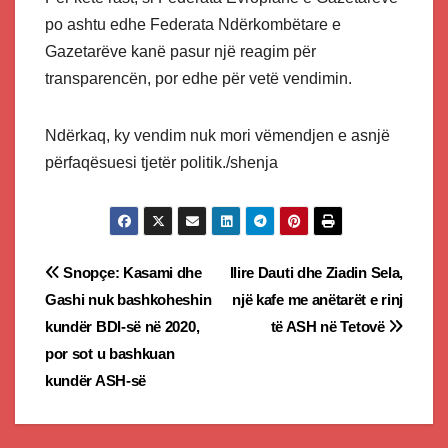
po ashtu edhe Federata Ndërkombëtare e
Gazetarëve kanë pasur një reagim për
transparencën, por edhe për vetë vendimin.
Ndërkaq, ky vendim nuk mori vëmendjen e asnjë
përfaqësuesi tjetër politik./shenja
Post
Snopçe: Kasami dhe
Ilire Dauti dhe Ziadin Sela,
Gashi nuk bashkoheshin
një kafe me anëtarët e rinj
navigation
kundër BDI-së në 2020,
të ASH në Tetovë
por sot u bashkuan
kundër ASH-së