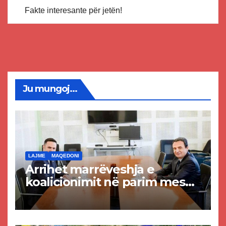
Fakte interesante për jetën!
Ju mungoj...
LAJME
MAQEDONI
Arrihet marrëveshja e
koalicionimit në parim mes
Kurtit dhe Abdixhikut