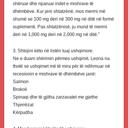
shëruar dhe riparuar indet e mishrave të
dhëmbëve. Kur jeni shtatzënë, mos merrni më
shumë se 100 mg deri në 300 mg në ditë në formë
suplementi. Pas shtatzënisë, ju mund të merrni
deri në 1,000 mg deri në 2,000 mg në ditë.”
3. Shtojini këto në listën tuaj ushqimore.
Ne e duam shërimin përmes ushqimit. Leona na
thotë se ushqimet më të mira për të ndihmuar në
recesionin e mishrave të dhëmbëve janë:
Salmon
Brokoli
Spinaqi dhe të gjitha zarzavatet me gjethe
Thjerrëzat
Kërpudha