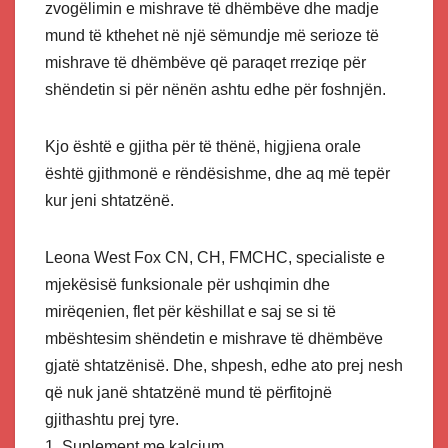
zvogëlimin e mishrave të dhëmbëve dhe madje
mund të kthehet në një sëmundje më serioze të
mishrave të dhëmbëve që paraqet rreziqe për
shëndetin si për nënën ashtu edhe për foshnjën.
Kjo është e gjitha për të thënë, higjiena orale
është gjithmonë e rëndësishme, dhe aq më tepër
kur jeni shtatzënë.
Leona West Fox CN, CH, FMCHC, specialiste e
mjekësisë funksionale për ushqimin dhe
mirëqenien, flet për këshillat e saj se si të
mbështesim shëndetin e mishrave të dhëmbëve
gjatë shtatzënisë. Dhe, shpesh, edhe ato prej nesh
që nuk janë shtatzënë mund të përfitojnë
gjithashtu prej tyre.
1. Suplement me kalcium.