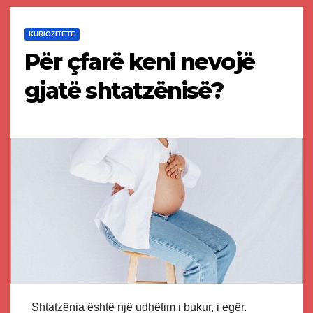
KURIOZITETE
Për çfarë keni nevojë
gjatë shtatzënisë?
Shtatzënia është një udhëtim i bukur, i egër.