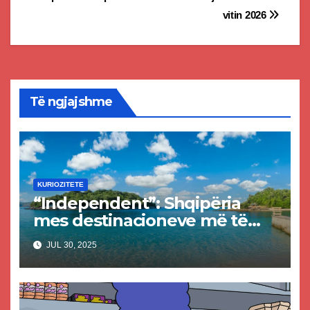
navigation
vitin 2026
Të ngjajshme
KURIOZITETE
“Independent”: Shqipëria
mes destinacioneve më të
mira për pushime në vitin
JUL 30, 2025
2025