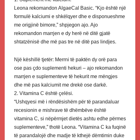
Leona rekomandon AlgaeCal Basic. “Kjo është një
formulë kalciumi e shkëlqyer dhe e disponueshme
me origjinë bimore,” shpjegon ajo. Ajo
rekomandon marrjen e dy herë në ditë gjatë
shtatzënisë dhe më pas tre në ditë pas lindjes.
Një këshillë tjetër: Merrni të paktën dy orë para
ose pas çdo suplementi hekuri – ajo rekomandon
marrjen e suplementeve të hekurit me mëngjes
dhe më pas kalciumit me drekë ose darkë.
2. Vitamina C është çelësi.
“Ushqyesi më i rëndësishëm për të parandaluar
recesionin e mishrave të dhëmbëve është
vitamina C, si nëpërmjet dietës ashtu edhe përmes
suplementeve,” thotë Leona. “Vitamina C ka fuqinë
të parandalojë dhe madje të kthejë dëmtimin duke