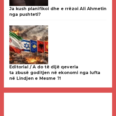
Ja kush planifikoi dhe e rrëzoi Ali Ahmetin
nga pushteti?
Editorial / A do të dijë qeveria
ta zbusë goditjen në ekonomi nga lufta
në Lindjen e Mesme ?!