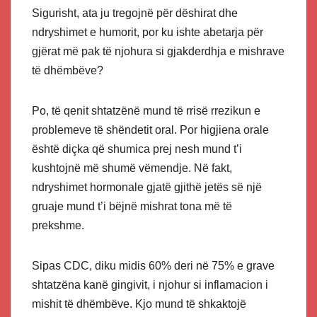
Sigurisht, ata ju tregojnë për dëshirat dhe
ndryshimet e humorit, por ku ishte abetarja për
gjërat më pak të njohura si gjakderdhja e mishrave
të dhëmbëve?
Po, të qenit shtatzënë mund të rrisë rrezikun e
problemeve të shëndetit oral. Por higjiena orale
është diçka që shumica prej nesh mund t’i
kushtojnë më shumë vëmendje. Në fakt,
ndryshimet hormonale gjatë gjithë jetës së një
gruaje mund t’i bëjnë mishrat tona më të
prekshme.
Sipas CDC, diku midis 60% deri në 75% e grave
shtatzëna kanë gingivit, i njohur si inflamacion i
mishit të dhëmbëve. Kjo mund të shkaktojë