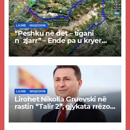
LAJME
MAQEDONI
“Peshku në det – tigani
n`zjarr” – Ende pa u kryer
projekti i tunelit, komuna e
Tetovës nis punimet për
rrugën Tetovë – Prizren
LAJME
MAQEDONI
Lirohet Nikolla Gruevski në
rastin “Talir 2”, gjykata rrëzon
akuzat për ndërtimin e
paligjshëm të selisë së
VMRO-DPMNE-së