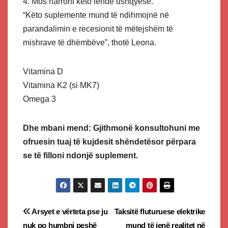
4. Mos harroni këto lëndë ushqyese.
“Këto suplemente mund të ndihmojnë në
parandalimin e recesionit të mëtejshëm të
mishrave të dhëmbëve”, thotë Leona.
Vitamina D
Vitamina K2 (si MK7)
Omega 3
Dhe mbani mend: Gjithmonë konsultohuni me
ofruesin tuaj të kujdesit shëndetësor përpara
se të filloni ndonjë suplement.
Post
Arsyet e vërteta pse ju
Taksitë fluturuese elektrike
nuk po humbni peshë
mund të jenë realitet në