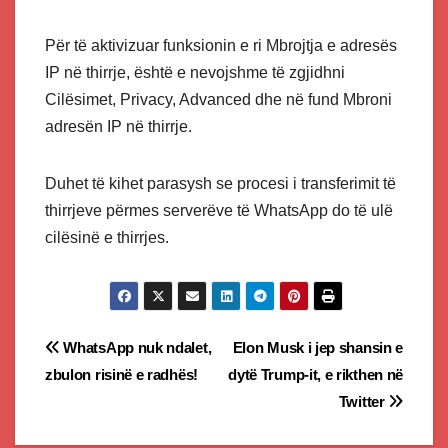
Për të aktivizuar funksionin e ri Mbrojtja e adresës
IP në thirrje, është e nevojshme të zgjidhni
Cilësimet, Privacy, Advanced dhe në fund Mbroni
adresën IP në thirrje.
Duhet të kihet parasysh se procesi i transferimit të
thirrjeve përmes serverëve të WhatsApp do të ulë
cilësinë e thirrjes.
Post
WhatsApp nuk ndalet,
Elon Musk i jep shansin e
zbulon risinë e radhës!
dytë Trump-it, e rikthen në
navigation
Twitter