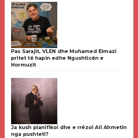
Pas Sarajit, VLEN dhe Muhamed Elmazi
pritet të hapin edhe Ngushticën e
Hormuzit
Ja kush planifikoi dhe e rrëzoi Ali Ahmetin
nga pushteti?