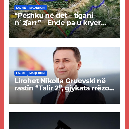
LAJME
MAQEDONI
“Peshku në det – tigani
n`zjarr” – Ende pa u kryer
projekti i tunelit, komuna e
Tetovës nis punimet për
rrugën Tetovë – Prizren
LAJME
MAQEDONI
Lirohet Nikolla Gruevski në
rastin “Talir 2”, gjykata rrëzon
akuzat për ndërtimin e
paligjshëm të selisë së
VMRO-DPMNE-së