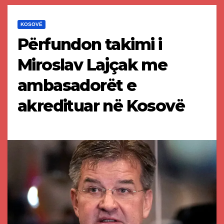
KOSOVË
Përfundon takimi i
Miroslav Lajçak me
ambasadorët e
akredituar në Kosovë