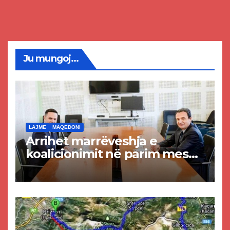
Ju mungoj...
LAJME
MAQEDONI
Arrihet marrëveshja e
koalicionimit në parim mes
Kurtit dhe Abdixhikut