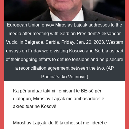
European Union envoy Miroslav Lajcak addresses to the
media after meeting with Serbian President Aleksandar
Vucic, in Belgrade, Serbia, Friday, Jan. 20, 2023. Western
envoys on Friday were visiting Kosovo and Serbia as part
of their ongoing efforts to defuse tensions and help secure
a reconciliation agreement between the two. (AP
Photo/Darko Vojinovic)
Ka përfunduar takimi i emisarit të BE-së për
dialogun, Miroslav Lajçak me ambasadorët e
akredituar në Kosovë.
Mirosllav Lajçak, do të takohet sot me liderët e