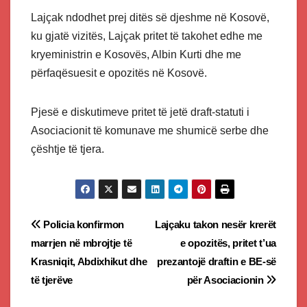
Lajçak ndodhet prej ditës së djeshme në Kosovë,
ku gjatë vizitës, Lajçak pritet të takohet edhe me
kryeministrin e Kosovës, Albin Kurti dhe me
përfaqësuesit e opozitës në Kosovë.
Pjesë e diskutimeve pritet të jetë draft-statuti i
Asociacionit të komunave me shumicë serbe dhe
çështje të tjera.
Post
Policia konfirmon
Lajçaku takon nesër krerët
marrjen në mbrojtje të
e opozitës, pritet t’ua
navigation
Krasniqit, Abdixhikut dhe
prezantojë draftin e BE-së
të tjerëve
për Asociacionin