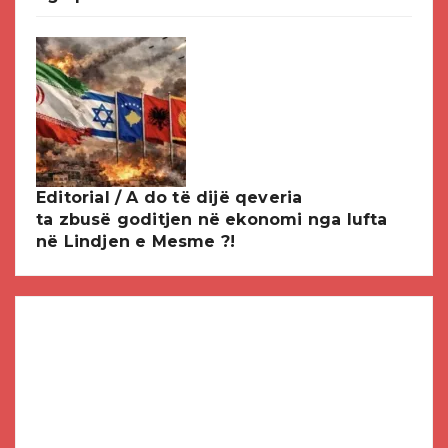
Editorial / A do të dijë qeveria
ta zbusë goditjen në ekonomi nga lufta
në Lindjen e Mesme ?!