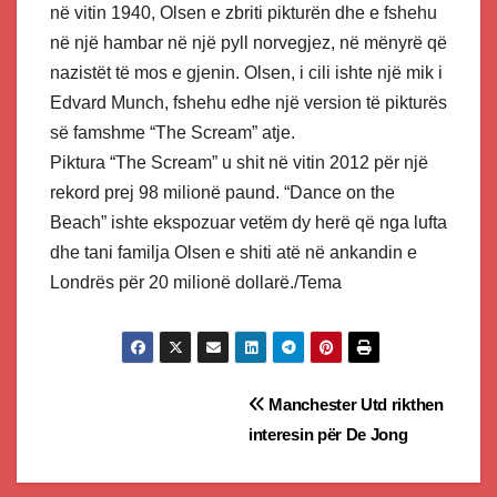
në vitin 1940, Olsen e zbriti pikturën dhe e fshehu
në një hambar në një pyll norvegjez, në mënyrë që
nazistët të mos e gjenin. Olsen, i cili ishte një mik i
Edvard Munch, fshehu edhe një version të pikturës
së famshme “The Scream” atje.
Piktura “The Scream” u shit në vitin 2012 për një
rekord prej 98 milionë paund. “Dance on the
Beach” ishte ekspozuar vetëm dy herë që nga lufta
dhe tani familja Olsen e shiti atë në ankandin e
Londrës për 20 milionë dollarë./Tema
Post
Manchester Utd rikthen
interesin për De Jong
navigation