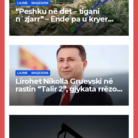
LAJME
MAQEDONI
“Peshku në det – tigani
n`zjarr” – Ende pa u kryer
projekti i tunelit, komuna e
Tetovës nis punimet për
rrugën Tetovë – Prizren
LAJME
MAQEDONI
Lirohet Nikolla Gruevski në
rastin “Talir 2”, gjykata rrëzon
akuzat për ndërtimin e
paligjshëm të selisë së
VMRO-DPMNE-së