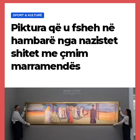
SPORT & KULTURË
Piktura që u fsheh në
hambarë nga nazistet
shitet me çmim
marramendës