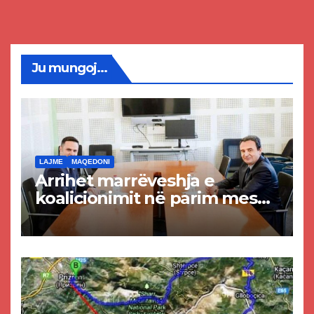
Ju mungoj...
LAJME
MAQEDONI
Arrihet marrëveshja e
koalicionimit në parim mes
Kurtit dhe Abdixhikut