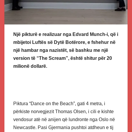
Një pikturë e realizuar nga Edvard Munch-i, që i
mbijetoi Luftës së Dytë Botërore, e fshehur në
një hambar nga nazistët, së bashku me një
version të “The Scream”, është shitur për 20
milionë dollarë.
Piktura “Dance on the Beach”, gati 4 metra, i
përkiste norvegjezit Thomas Olsen, i cili e kishte
vendosur atë në anijen që lundronte nga Oslo në
Newcastle. Pasi Gjermania pushtoi atdheun e tij