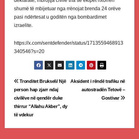
deklaratë, mbrojtja civile tha se ekipet nxorrën
shumë të mbijetuar nga rrënojat brenda 24 orëve
pasi ndërtesat u goditën nga bombardimet
izraelite.
https://x.com/sentdefender/status/1713559468913
340546?s=20
Post
Tronditet Brukseli/ Një
Aksident i rëndë trafiku në
person hap zjarr ndaj
autostradën Tetovë –
navigation
civilëve në qendër duke
Gostivar
thirrur “Allahu Akber”, dy
të vdekur