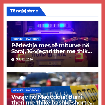
Të ngjajshme
KRONIKË
MAQEDONI
Përleshje mes të miturve në
Saraj, 16-vjeçari ther me thikë
14-vjeçarin
JUL 12, 2026
KRONIKË
MAQEDONI
Vrasje në Maqedoni! Burri
theri me thikë bashkëshorten