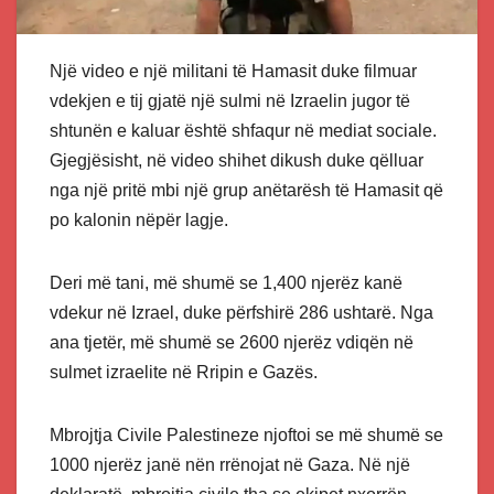
Një video e një militani të Hamasit duke filmuar
vdekjen e tij gjatë një sulmi në Izraelin jugor të
shtunën e kaluar është shfaqur në mediat sociale.
Gjegjësisht, në video shihet dikush duke qëlluar
nga një pritë mbi një grup anëtarësh të Hamasit që
po kalonin nëpër lagje.
Deri më tani, më shumë se 1,400 njerëz kanë
vdekur në Izrael, duke përfshirë 286 ushtarë. Nga
ana tjetër, më shumë se 2600 njerëz vdiqën në
sulmet izraelite në Rripin e Gazës.
Mbrojtja Civile Palestineze njoftoi se më shumë se
1000 njerëz janë nën rrënojat në Gaza. Në një