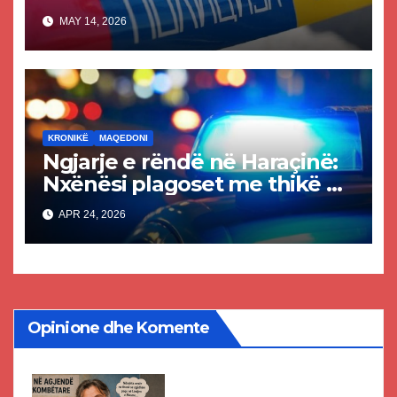
e tij
MAY 14, 2026
KRONIKË
MAQEDONI
Ngjarje e rëndë në Haraçinë:
Nxënësi plagoset me thikë në
shkollë, dërgohet në spital
APR 24, 2026
Opinione dhe Komente