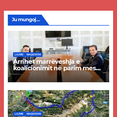
Ju mungoj...
LAJME
MAQEDONI
Arrihet marrëveshja e
koalicionimit në parim mes
Kurtit dhe Abdixhikut
LAJME
MAQEDONI