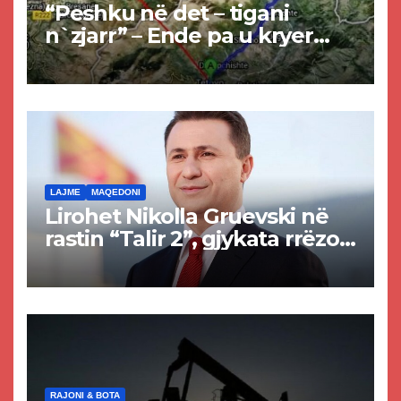
“Peshku në det – tigani
n`zjarr” – Ende pa u kryer
projekti i tunelit, komuna e
Tetovës nis punimet për
rrugën Tetovë – Prizren
LAJME
MAQEDONI
Lirohet Nikolla Gruevski në
rastin “Talir 2”, gjykata rrëzon
akuzat për ndërtimin e
paligjshëm të selisë së
VMRO-DPMNE-së
RAJONI & BOTA