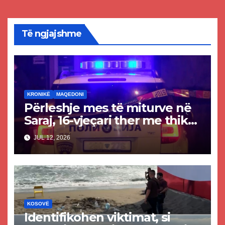
Të ngjajshme
KRONIKË
MAQEDONI
Përleshje mes të miturve në
Saraj, 16-vjeçari ther me thikë
14-vjeçarin
JUL 12, 2026
KOSOVË
Identifikohen viktimat, si