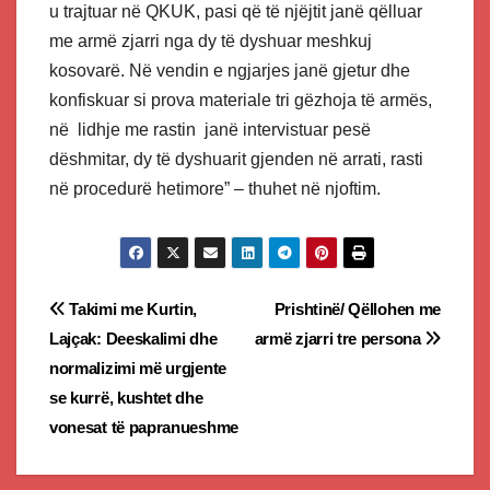
u trajtuar në QKUK, pasi që të njëjtit janë qëlluar
me armë zjarri nga dy të dyshuar meshkuj
kosovarë. Në vendin e ngjarjes janë gjetur dhe
konfiskuar si prova materiale tri gëzhoja të armës,
në lidhje me rastin janë intervistuar pesë
dëshmitar, dy të dyshuarit gjenden në arrati, rasti
në procedurë hetimore” – thuhet në njoftim.
Post
Takimi me Kurtin,
Prishtinë/ Qëllohen me
Lajçak: Deeskalimi dhe
armë zjarri tre persona
navigation
normalizimi më urgjente
se kurrë, kushtet dhe
vonesat të papranueshme