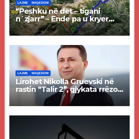
LAJME
MAQEDONI
“Peshku në det – tigani
n`zjarr” – Ende pa u kryer
projekti i tunelit, komuna e
Tetovës nis punimet për
rrugën Tetovë – Prizren
LAJME
MAQEDONI
Lirohet Nikolla Gruevski në
rastin “Talir 2”, gjykata rrëzon
akuzat për ndërtimin e
paligjshëm të selisë së
VMRO-DPMNE-së