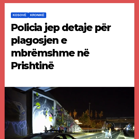
KOSOVË
KRONIKË
Policia jep detaje për
plagosjen e
mbrëmshme në
Prishtinë