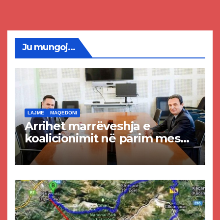
Ju mungoj...
LAJME
MAQEDONI
Arrihet marrëveshja e
koalicionimit në parim mes
Kurtit dhe Abdixhikut