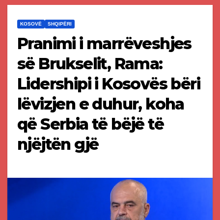
KOSOVË
SHQIPËRI
Pranimi i marrëveshjes
së Brukselit, Rama:
Lidershipi i Kosovës bëri
lëvizjen e duhur, koha
që Serbia të bëjë të
njëjtën gjë