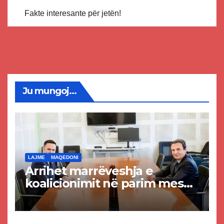
Fakte interesante për jetën!
Ju mungoj...
LAJME
MAQEDONI
Arrihet marrëveshja e
koalicionimit në parim mes
Kurtit dhe Abdixhikut