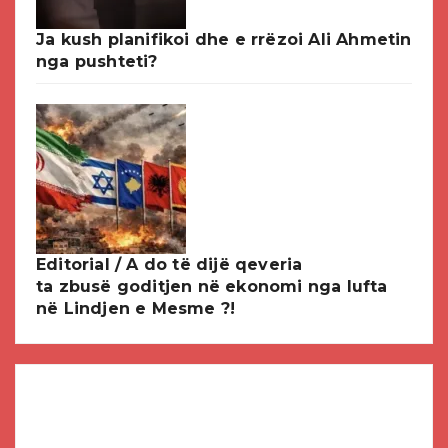
Ja kush planifikoi dhe e rrëzoi Ali Ahmetin
nga pushteti?
Editorial / A do të dijë qeveria
ta zbusë goditjen në ekonomi nga lufta
në Lindjen e Mesme ?!