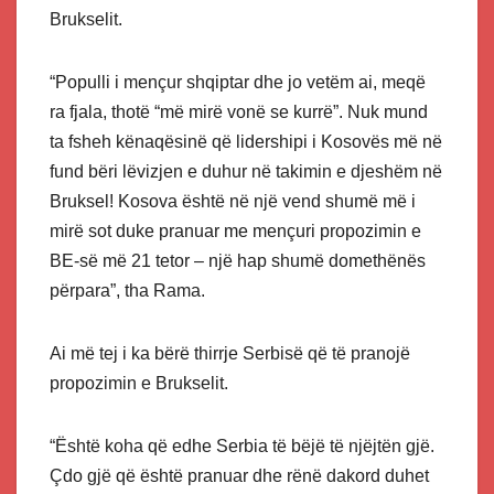
Brukselit.
“Populli i mençur shqiptar dhe jo vetëm ai, meqë
ra fjala, thotë “më mirë vonë se kurrë”. Nuk mund
ta fsheh kënaqësinë që lidershipi i Kosovës më në
fund bëri lëvizjen e duhur në takimin e djeshëm në
Bruksel! Kosova është në një vend shumë më i
mirë sot duke pranuar me mençuri propozimin e
BE-së më 21 tetor – një hap shumë domethënës
përpara”, tha Rama.
Ai më tej i ka bërë thirrje Serbisë që të pranojë
propozimin e Brukselit.
“Është koha që edhe Serbia të bëjë të njëjtën gjë.
Çdo gjë që është pranuar dhe rënë dakord duhet