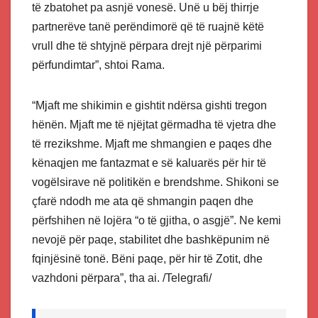
të zbatohet pa asnjë vonesë. Unë u bëj thirrje
partnerëve tanë perëndimorë që të ruajnë këtë
vrull dhe të shtyjnë përpara drejt një përparimi
përfundimtar”, shtoi Rama.
“Mjaft me shikimin e gishtit ndërsa gishti tregon
hënën. Mjaft me të njëjtat gërmadha të vjetra dhe
të rrezikshme. Mjaft me shmangien e paqes dhe
kënaqjen me fantazmat e së kaluarës për hir të
vogëlsirave në politikën e brendshme. Shikoni se
çfarë ndodh me ata që shmangin paqen dhe
përfshihen në lojëra “o të gjitha, o asgjë”. Ne kemi
nevojë për paqe, stabilitet dhe bashkëpunim në
fqinjësinë tonë. Bëni paqe, për hir të Zotit, dhe
vazhdoni përpara”, tha ai. /Telegrafi/