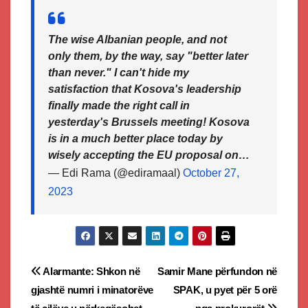
The wise Albanian people, and not
only them, by the way, say "better later
than never." I can't hide my
satisfaction that Kosova's leadership
finally made the right call in
yesterday's Brussels meeting! Kosova
is in a much better place today by
wisely accepting the EU proposal on…
— Edi Rama (@ediramaal)
October 27,
2023
Post
Alarmante: Shkon në
Samir Mane përfundon në
gjashtë numri i minatorëve
SPAK, u pyet për 5 orë
navigation