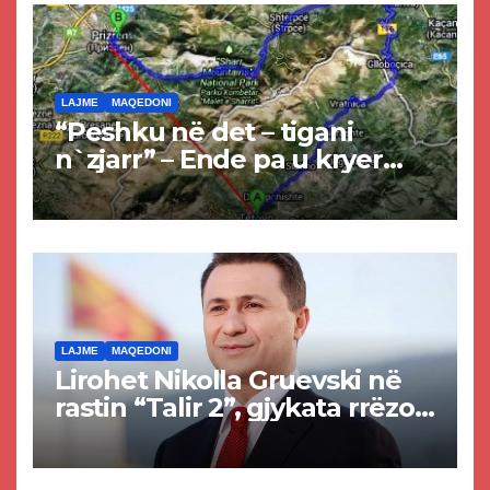
LAJME
MAQEDONI
“Peshku në det – tigani
n`zjarr” – Ende pa u kryer
projekti i tunelit, komuna e
Tetovës nis punimet për
rrugën Tetovë – Prizren
LAJME
MAQEDONI
Lirohet Nikolla Gruevski në
rastin “Talir 2”, gjykata rrëzon
akuzat për ndërtimin e
paligjshëm të selisë së
VMRO-DPMNE-së