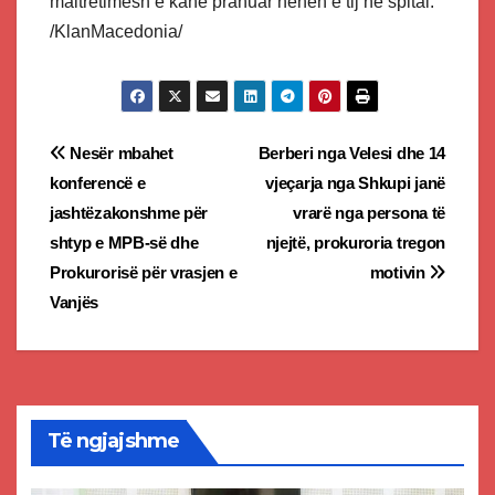
maltretimesh e kanë pranuar nënën e tij në spital.
/KlanMacedonia/
Post
Nesër mbahet
Berberi nga Velesi dhe 14
konferencë e
vjeçarja nga Shkupi janë
navigation
jashtëzakonshme për
vrarë nga persona të
shtyp e MPB-së dhe
njejtë, prokuroria tregon
Prokurorisë për vrasjen e
motivin
Vanjës
Të ngjajshme