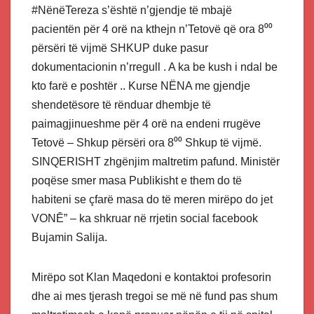
#NënëTereza s’është n’gjendje të mbajë
pacientën për 4 orë na kthejn n’Tetovë që ora 8⁰⁰
përsëri të vijmë SHKUP duke pasur
dokumentacionin n’rregull . A ka be kush i ndal be
kto farë e poshtër .. Kurse NËNA me gjendje
shendetësore të rënduar dhembje të
paimagjinueshme për 4 orë na endeni rrugëve
Tetovë – Shkup përsëri ora 8⁰⁰ Shkup të vijmë.
SINQERISHT zhgënjim maltretim pafund. Ministër
poqëse smer masa Publikisht e them do të
habiteni se çfarë masa do të meren mirëpo do jet
VONĒ” – ka shkruar në rrjetin social facebook
Bujamin Salija.
Mirëpo sot Klan Maqedoni e kontaktoi profesorin
dhe ai mes tjerash tregoi se më në fund pas shum