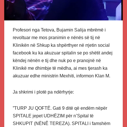
Profesori nga Tetova, Bujamin Salija mbrëmë i
revoltuar me mos pranimin e nënës së tij në
Klinikën në Shkup ka shpërthyer në rrjetin social
facebook ku ka akuzuar spitalin se po shëtit andej
këndej nënën e tij dhe nuk po e pranojnë në
Klinikë me dhimbje të mëdha, ai mes tjerash ka
akuzuar edhe ministrin Mexhiti, informon Klan M.
Ja shkrimi i plotë pa ndërhyrje:
”TURP JU QOFTË. Gati 9 ditë që endëm nëpër
SPITALE jepet UDHËZIM për n’Spital të
SHKUPIT (NËNÊ TEREZA). SPITALI i famshëm