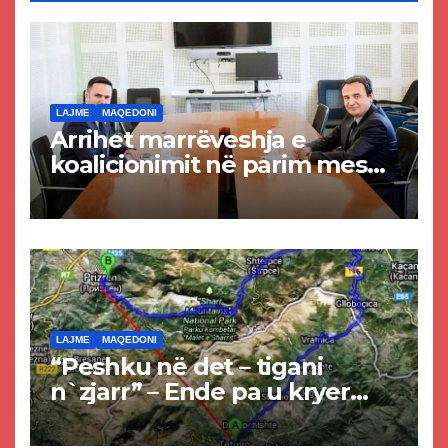
LAJME
MAQEDONI
Arrihet marrëveshja e
koalicionimit në parim mes
Kurtit dhe Abdixhikut
LAJME
MAQEDONI
“Peshku në det – tigani
n`zjarr” – Ende pa u kryer
projekti i tunelit, komuna e
Tetovës nis punimet për