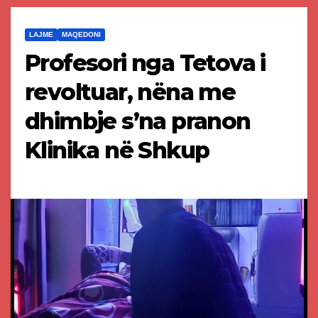
LAJME
MAQEDONI
Profesori nga Tetova i
revoltuar, nëna me
dhimbje s’na pranon
Klinika në Shkup