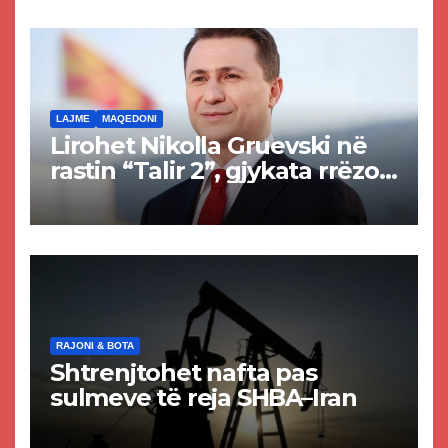
rrugën Tetovë – Prizren
LAJME
MAQEDONI
Lirohet Nikolla Gruevski në
rastin “Talir 2”, gjykata rrëzon
akuzat për ndërtimin e
paligjshëm të selisë së
VMRO-DPMNE-së
RAJONI & BOTA
Shtrenjtohet nafta pas
sulmeve të reja SHBA–Iran