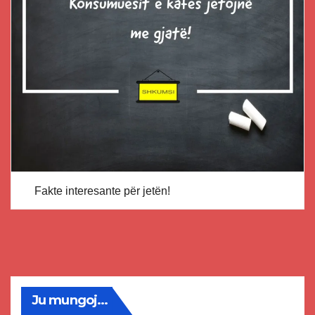
Fakte interesante për jetën!
Ju mungoj...