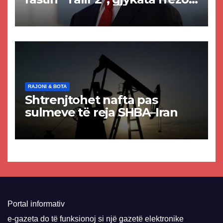
akuzat për ndërtimin e
paligjshëm të selisë së
VMRO-DPMNE-së
RAJONI & BOTA
Shtrenjtohet nafta pas
sulmeve të reja SHBA–Iran
Portal informativ
e-gazeta do të funksionoj si një gazetë elektronike