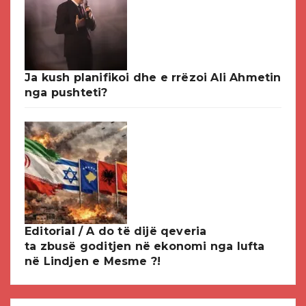
Ja kush planifikoi dhe e rrëzoi Ali Ahmetin
nga pushteti?
Editorial / A do të dijë qeveria
ta zbusë goditjen në ekonomi nga lufta
në Lindjen e Mesme ?!