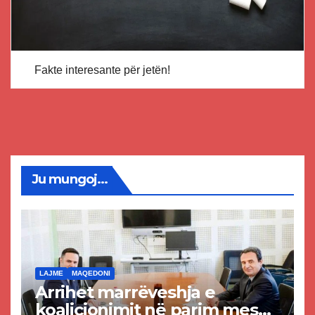
Fakte interesante për jetën!
Ju mungoj...
LAJME
MAQEDONI
Arrihet marrëveshja e
koalicionimit në parim mes