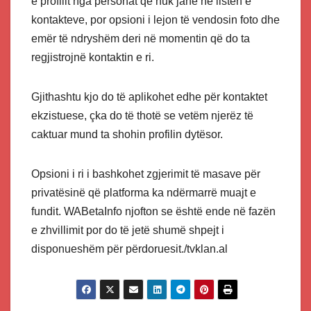
e profilit nga personat që nuk janë në listën e
kontakteve, por opsioni i lejon të vendosin foto dhe
emër të ndryshëm deri në momentin që do ta
regjistrojnë kontaktin e ri.
Gjithashtu kjo do të aplikohet edhe për kontaktet
ekzistuese, çka do të thotë se vetëm njerëz të
caktuar mund ta shohin profilin dytësor.
Opsioni i ri i bashkohet zgjerimit të masave për
privatësinë që platforma ka ndërmarrë muajt e
fundit. WABetaInfo njofton se është ende në fazën
e zhvillimit por do të jetë shumë shpejt i
disponueshëm për përdoruesit./tvklan.al