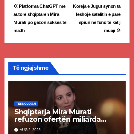
Post
Platforma ChatGPT me
Koreja e Jugut synon ta
autore shqiptaren Mira
lëshojë satelitin e parë
navigation
Murati po gëzon sukses të
spiun në fund të këtij
madh
muaji
Të ngjajshme
TEKNOLOGJI
Shqiptarja Mira Murati
refuzon ofertën miliarda
dollarë nga Zuckerbergu i
AUG 2, 2025