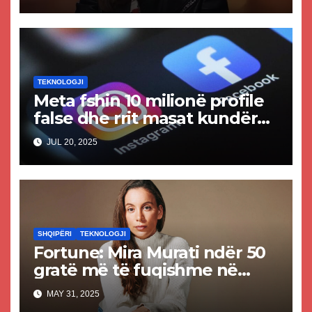
Meta
TEKNOLOGJI
Meta fshin 10 milionë profile
false dhe rrit masat kundër
përmbajtjes së rreme dhe të
JUL 20, 2025
krijuar nga AI
SHQIPËRI
TEKNOLOGJI
Fortune: Mira Murati ndër 50
gratë më të fuqishme në
botë
MAY 31, 2025