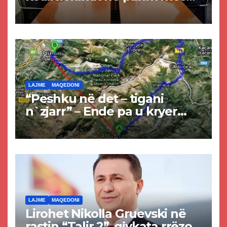
Kurtit dhe Abdixhikut
LAJME
MAQEDONI
“Peshku në det – tigani
n`zjarr” – Ende pa u kryer
projekti i tunelit, komuna e
Tetovës nis punimet për
rrugën Tetovë – Prizren
LAJME
MAQEDONI
Lirohet Nikolla Gruevski në
rastin “Talir 2”, gjykata rrëzon