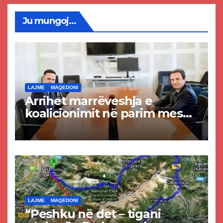
Ju mungoj...
LAJME
MAQEDONI
Arrihet marrëveshja e
koalicionimit në parim mes
Kurtit dhe Abdixhikut
LAJME
MAQEDONI
“Peshku në det – tigani