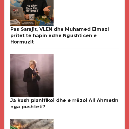
Pas Sarajit, VLEN dhe Muhamed Elmazi
pritet të hapin edhe Ngushticën e
Hormuzit
Ja kush planifikoi dhe e rrëzoi Ali Ahmetin
nga pushteti?