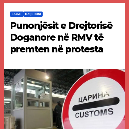
LAJME
MAQEDONI
Punonjësit e Drejtorisë
Doganore në RMV të
premten në protesta