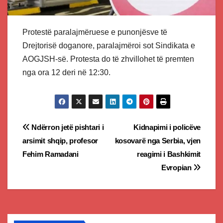
Protestë paralajmëruese e punonjësve të
Drejtorisë doganore, paralajmëroi sot Sindikata e
AOGJSH-së. Protesta do të zhvillohet të premten
nga ora 12 deri në 12:30.
Post
Ndërron jetë pishtari i
Kidnapimi i policëve
arsimit shqip, profesor
kosovarë nga Serbia, vjen
navigation
Fehim Ramadani
reagimi i Bashkimit
Evropian