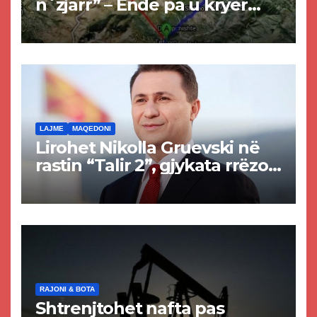
n`zjarr” – Ende pa u kryer
projekti i tunelit, komuna e
Tetovës nis punimet për
rrugën Tetovë – Prizren
LAJME
MAQEDONI
Lirohet Nikolla Gruevski në
rastin “Talir 2”, gjykata rrëzon
akuzat për ndërtimin e
paligjshëm të selisë së
VMRO-DPMNE-së
RAJONI & BOTA
Shtrenjtohet nafta pas