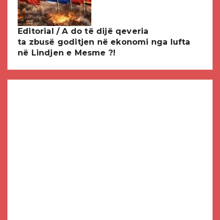
Editorial / A do të dijë qeveria
ta zbusë goditjen në ekonomi nga lufta
në Lindjen e Mesme ?!