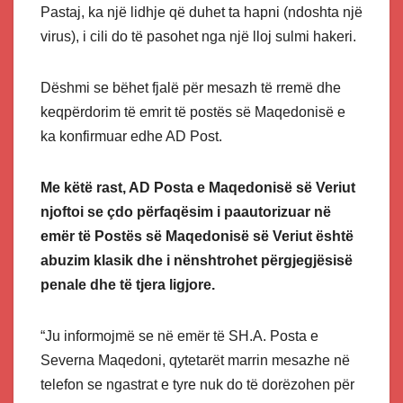
Pastaj, ka një lidhje që duhet ta hapni (ndoshta një
virus), i cili do të pasohet nga një lloj sulmi hakeri.
Dëshmi se bëhet fjalë për mesazh të rremë dhe
keqpërdorim të emrit të postës së Maqedonisë e
ka konfirmuar edhe AD Post.
Me këtë rast, AD Posta e Maqedonisë së Veriut
njoftoi se çdo përfaqësim i paautorizuar në
emër të Postës së Maqedonisë së Veriut është
abuzim klasik dhe i nënshtrohet përgjegjësisë
penale dhe të tjera ligjore.
“Ju informojmë se në emër të SH.A. Posta e
Severna Maqedoni, qytetarët marrin mesazhe në
telefon se ngastrat e tyre nuk do të dorëzohen për