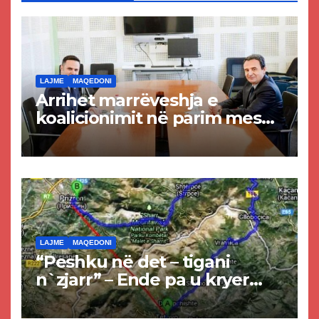
LAJME
MAQEDONI
Arrihet marrëveshja e
koalicionimit në parim mes
Kurtit dhe Abdixhikut
LAJME
MAQEDONI
“Peshku në det – tigani
n`zjarr” – Ende pa u kryer
projekti i tunelit, komuna e
Tetovës nis punimet për