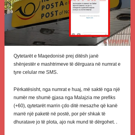
Qytetarët e Maqedonisë prej ditësh janë
shënjestër e mashtrimeve të dërguara në numrat e
tyre celular me SMS.
Përkatësisht, nga numrat e huaj, më saktë nga një
numër me shumë gjasa nga Malajzia me prefiks
(+60), qytetarët marrin çdo ditë mesazhe që kanë
marrë një paketë në postë, por për shkak të
dhuratave jo të plota, ajo nuk mund të dërgohet. .