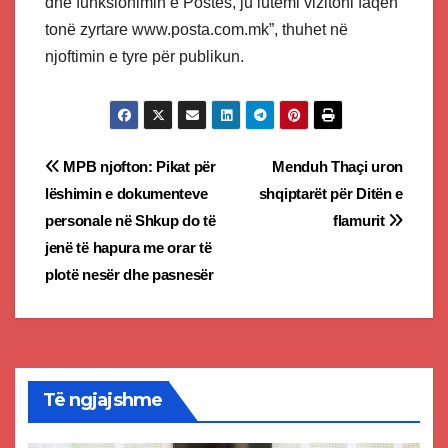
dhe funksionimin e Postës, ju lutemi vizitoni faqen
tonë zyrtare www.posta.com.mk”, thuhet në
njoftimin e tyre për publikun.
Post
MPB njofton: Pikat për
Menduh Thaçi uron
lëshimin e dokumenteve
shqiptarët për Ditën e
navigation
personale në Shkup do të
flamurit
jenë të hapura me orar të
plotë nesër dhe pasnesër
Të ngjajshme