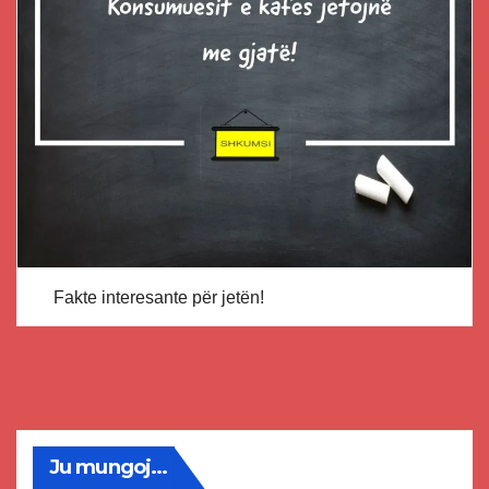
Fakte interesante për jetën!
Ju mungoj...