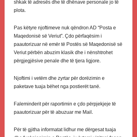
shkak të adresës dhe të dhënave personale jo të
plota.
Pas këtyre njoftimeve nuk qëndron AD “Posta e
Maqedonisë së Veriut”. Çdo përfaqësim i
paautorizuar në emër të Postës së Maqedonisë së
Veriut përbën abuzim klasik dhe i nënshtrohet
përgjegjësive penale dhe të tjera ligjore.
Njoftimi i vetëm dhe zyrtar për dorëzimin e
paketave tuaja bëhet nga postierët tanë.
Faleminderit për raportimin e çdo përpjekjeje të
paautorizuar për të abuzuar me Mail.
Për të gjitha informatat lidhur me dërgesat tuaja