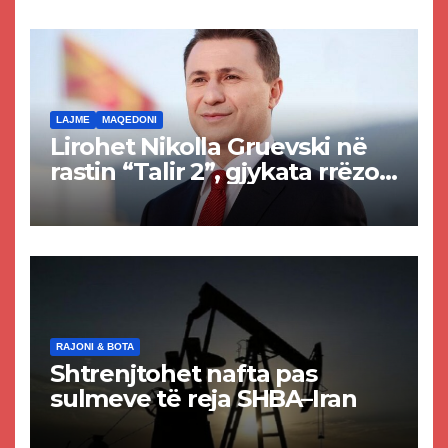
rrugën Tetovë – Prizren
LAJME
MAQEDONI
Lirohet Nikolla Gruevski në
rastin “Talir 2”, gjykata rrëzon
akuzat për ndërtimin e
paligjshëm të selisë së
VMRO-DPMNE-së
RAJONI & BOTA
Shtrenjtohet nafta pas
sulmeve të reja SHBA–Iran