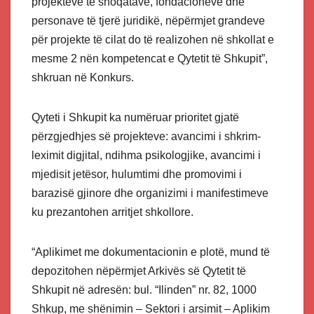
projekteve të shoqatave, fondacioneve dhe
personave të tjerë juridikë, nëpërmjet grandeve
për projekte të cilat do të realizohen në shkollat e
mesme 2 nën kompetencat e Qytetit të Shkupit”,
shkruan në Konkurs.
Qyteti i Shkupit ka numëruar prioritet gjatë
përzgjedhjes së projekteve: avancimi i shkrim-
leximit digjital, ndihma psikologjike, avancimi i
mjedisit jetësor, hulumtimi dhe promovimi i
barazisë gjinore dhe organizimi i manifestimeve
ku prezantohen arritjet shkollore.
“Aplikimet me dokumentacionin e plotë, mund të
depozitohen nëpërmjet Arkivës së Qytetit të
Shkupit në adresën: bul. “Ilinden” nr. 82, 1000
Shkup, me shënimin – Sektori i arsimit – Aplikim