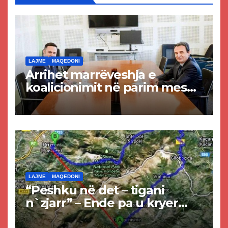
LAJME
MAQEDONI
Arrihet marrëveshja e
koalicionimit në parim mes
Kurtit dhe Abdixhikut
LAJME
MAQEDONI
“Peshku në det – tigani
n`zjarr” – Ende pa u kryer
projekti i tunelit, komuna e