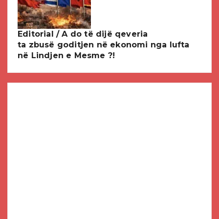
Editorial / A do të dijë qeveria
ta zbusë goditjen në ekonomi nga lufta
në Lindjen e Mesme ?!