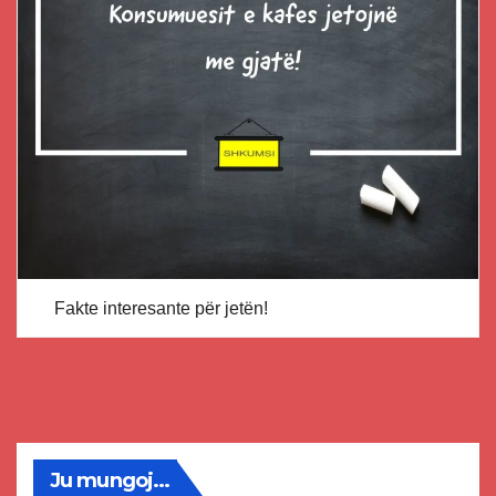
Fakte interesante për jetën!
Ju mungoj...