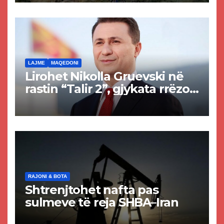
Tetovës nis punimet për
rrugën Tetovë – Prizren
LAJME
MAQEDONI
Lirohet Nikolla Gruevski në
rastin “Talir 2”, gjykata rrëzon
akuzat për ndërtimin e
paligjshëm të selisë së
VMRO-DPMNE-së
RAJONI & BOTA
Shtrenjtohet nafta pas
sulmeve të reja SHBA–Iran