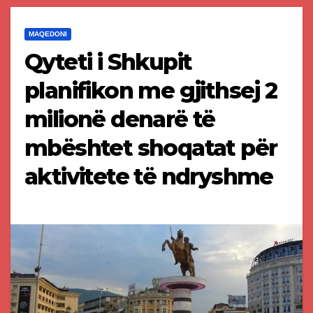
MAQEDONI
Qyteti i Shkupit
planifikon me gjithsej 2
milionë denarë të
mbështet shoqatat për
aktivitete të ndryshme