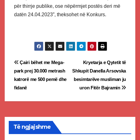
për thirrje publike, ose nëpërmjet postës deri më
datën 24.04.2023”, theksohet në Konkurs.
Post
Çairi bëhet me Mega-
Kryetarja e Qytetit të
park prej 30.000 metrash
Shkupit Danella Arsovska
navigation
katrorë me 500 pemë dhe
besimtarëve musliman ju
fidanë
uron Fitër Bajramin
Të ngjajshme