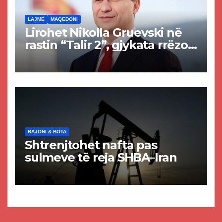
LAJME
MAQEDONI
Lirohet Nikolla Gruevski në
rastin “Talir 2”, gjykata rrëzon
akuzat për ndërtimin e
paligjshëm të selisë së
VMRO-DPMNE-së
RAJONI & BOTA
Shtrenjtohet nafta pas
sulmeve të reja SHBA–Iran