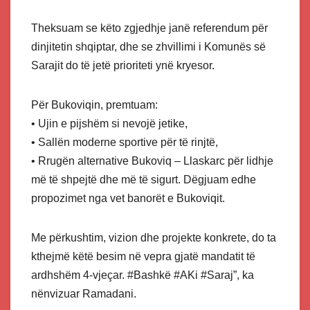
Theksuam se këto zgjedhje janë referendum për
dinjitetin shqiptar, dhe se zhvillimi i Komunës së
Sarajit do të jetë prioriteti ynë kryesor.
Për Bukoviqin, premtuam:
• Ujin e pijshëm si nevojë jetike,
• Sallën moderne sportive për të rinjtë,
• Rrugën alternative Bukoviq – Llaskarc për lidhje
më të shpejtë dhe më të sigurt. Dëgjuam edhe
propozimet nga vet banorët e Bukoviqit.
Me përkushtim, vizion dhe projekte konkrete, do ta
kthejmë këtë besim në vepra gjatë mandatit të
ardhshëm 4-vjeçar. #Bashkë #AKi #Saraj”, ka
nënvizuar Ramadani.