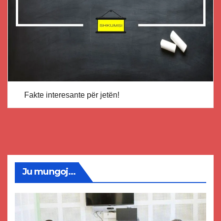
Fakte interesante për jetën!
Ju mungoj...