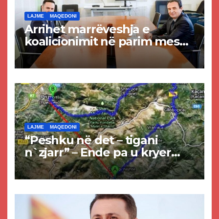
LAJME
MAQEDONI
Arrihet marrëveshja e
koalicionimit në parim mes
Kurtit dhe Abdixhikut
LAJME
MAQEDONI
“Peshku në det – tigani
n`zjarr” – Ende pa u kryer
projekti i tunelit, komuna e
Tetovës nis punimet për
rrugën Tetovë – Prizren