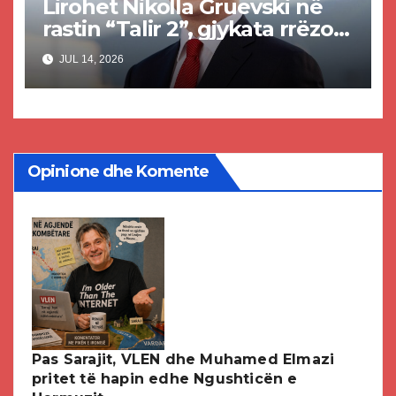
Lirohet Nikolla Gruevski në
rastin “Talir 2”, gjykata rrëzon
akuzat për ndërtimin e
JUL 14, 2026
paligjshëm të selisë së VMRO-
DPMNE-së
Opinione dhe Komente
Pas Sarajit, VLEN dhe Muhamed Elmazi
pritet të hapin edhe Ngushticën e