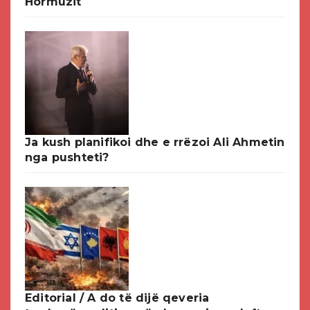
Hormuzit
Ja kush planifikoi dhe e rrëzoi Ali Ahmetin
nga pushteti?
Editorial / A do të dijë qeveria