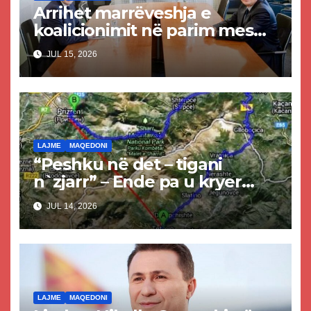
Arrihet marrëveshja e
koalicionimit në parim mes
Kurtit dhe Abdixhikut
JUL 15, 2026
LAJME
MAQEDONI
“Peshku në det – tigani
n`zjarr” – Ende pa u kryer
projekti i tunelit, komuna e
JUL 14, 2026
Tetovës nis punimet për
rrugën Tetovë – Prizren
LAJME
MAQEDONI