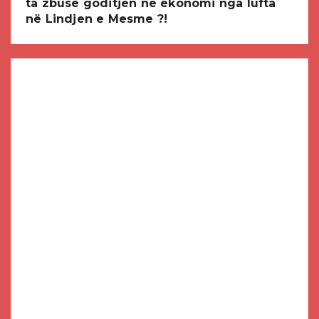
ta zbusë goditjen në ekonomi nga lufta
në Lindjen e Mesme ?!