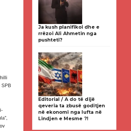
Ja kush planifikoi dhe e
rrëzoi Ali Ahmetin nga
pushteti?
illi
të SPB
Editorial / A do të dijë
qeveria ta zbusë goditjen
i-
në ekonomi nga lufta në
la”,
Lindjen e Mesme ?!
kov