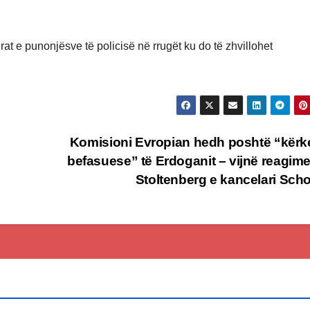
rat e punonjësve të policisë në rrugët ku do të zhvillohet
Komisioni Evropian hedh poshtë “kër
befasuese” të Erdoganit – vijnë reagim
Stoltenberg e kancelari Sch