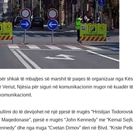
për shkak të mbajtjes së marshit të paqes të organizuar nga Kësh
Veriut, Njësia për siguri në komunikacionin rrugor në kuadër 
komunikacionit.
llimi do të devijohet në një pjesë të rrugës “Hristijan Todorovsk
ë Maqedonase”, pjesë e rrugës “John Kennedy” me “Kemal Sejfu
Kennedy” dhe nga rruga “Cvetan Dimov” deri në Blvd. “Krste Pet