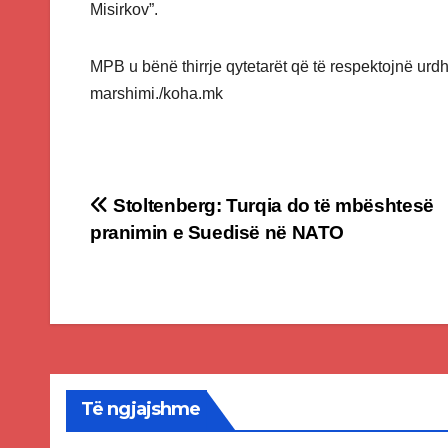
Misirkov”.
MPB u bënë thirrje qytetarët që të respektojnë urdh
marshimi./koha.mk
Post
Stoltenberg: Turqia do të mbështesë
pranimin e Suedisë në NATO
navigation
Të ngjajshme