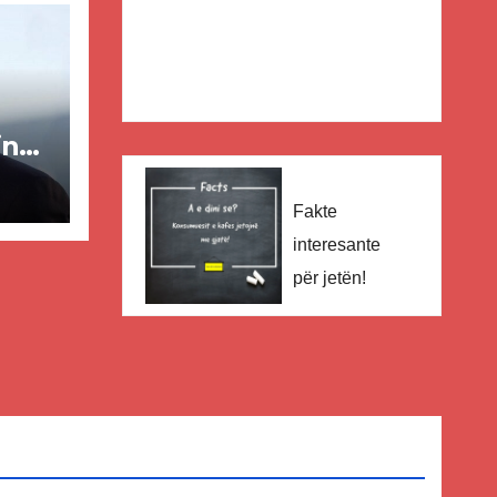
in
ër
Fakte
interesante
lisë
për jetën!
E-