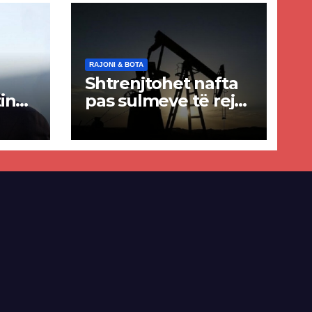
RAJONI & BOTA
Shtrenjtohet nafta
in
pas sulmeve të reja
a
SHBA–Iran
ër
lisë
E-së