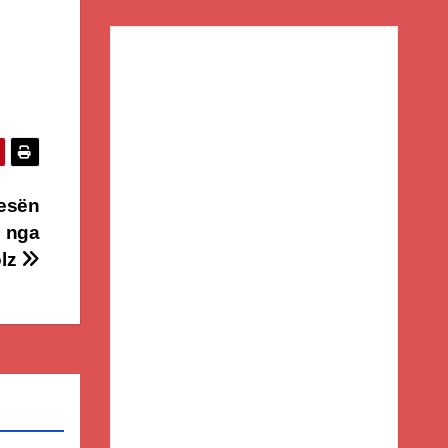
kesën
e nga
olz