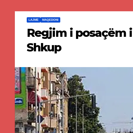
LAJME
MAQEDONI
Regjim i posaçëm i
Shkup