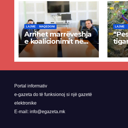
LAJME
MAQEDONI
LAJME
Arrihet marrëveshja
“Pes
e koalicionimit në
tiga
parim mes Kurtit
Ende
dhe Abdixhikut
proje
kom
nis 
rrug
Priz
Portal informativ
e-gazeta do të funksionoj si një gazetë
elektronike
E-mail: info@egazeta.mk