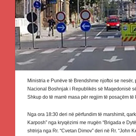
Ministria e Punëve të Brendshme njoftoi se nesër, 
Nacional Boshnjak i Republikës së Maqedonisë së 
Shkup do të marrë masa për regjim të posaçëm të 
Nga ora 18:30 deri në përfundim të marshimit, qarku
Karposh” nga kryqëzimi me rrugën “Brigada e Dyt
shtrirja nga Rr. “Cvetan Dimov” deri në Rr. “John 