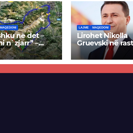
MAQEDONI
LAJME
MAQEDONI
hku në det –
Lirohet Nikolla
ni n`zjarr” –
Gruevski në rast
 pa u kryer
“Talir 2”, gjykat
kti i tunelit,
rrëzon akuzat p
una e Tetovës
ndërtimin e
punimet për
paligjshëm të se
ën Tetovë –
së VMRO-DPMN
ren