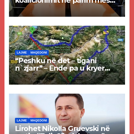
koalicionimit në parim mes
Kurtit dhe Abdixhikut
LAJME
MAQEDONI
“Peshku në det – tigani
n`zjarr” – Ende pa u kryer
projekti i tunelit, komuna e
Tetovës nis punimet për
rrugën Tetovë – Prizren
LAJME
MAQEDONI
Lirohet Nikolla Gruevski në