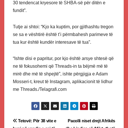
30 tendencat kryesore të SHBA-së për ditën e
fundit”.
Tutje ai shtoi: “Kjo ka kuptim, por gjithashtu tregon
se sa e vështirë është t’i përmbahesh parimeve të
tua kur është kundër interesave të tua”.
“Ishte disi e papritur, por kjo është arsye shtesë që
ne të fokusohemi që Threads-in ta bëjmë më të
mirë dhe më të shpejtë”, ishte përgjigja e Adam
Mosseri-t, kreut të Instagram, aplikacionit të lidhur
me Threads./Telagrafi.com
Post
Tetovë: Për 38 vite e
Pacolli niset drejt Afrikës