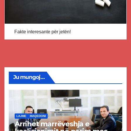
Fakte interesante për jetën!
Ju mungoj...
LAJME
MAQEDONI
Arrihet marrëveshja e