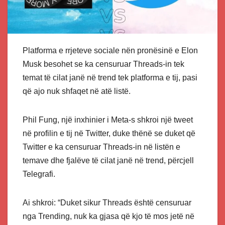
Platforma e rrjeteve sociale nën pronësinë e Elon
Musk besohet se ka censuruar Threads-in tek
temat të cilat janë në trend tek platforma e tij, pasi
që ajo nuk shfaqet në atë listë.
Phil Fung, një inxhinier i Meta-s shkroi një tweet
në profilin e tij në Twitter, duke thënë se duket që
Twitter e ka censuruar Threads-in në listën e
temave dhe fjalëve të cilat janë në trend, përcjell
Telegrafi.
Ai shkroi: “Duket sikur Threads është censuruar
nga Trending, nuk ka gjasa që kjo të mos jetë në