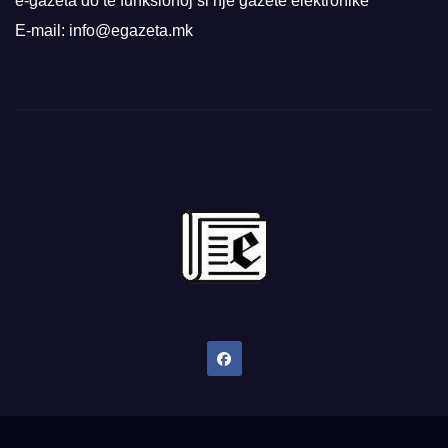
e-gazeta do të funksionoj si një gazetë elektronike
E-mail: info@egazeta.mk