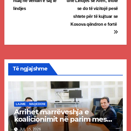
huaj në vendin e saj të
dhe Lindjes së Afërt, thotë
navigation
lindjes
se do të vizitojë pesë
shtete për të kujtuar se
Kosova qëndron e fortë
Të ngjajshme
LAJME
MAQEDONI
Arrihet marrëveshja e
koalicionimit në parim mes
Kurtit dhe Abdixhikut
JUL 15, 2026