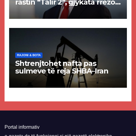
rastin “Talir 2”, gjykata rrëzon
akuzat për ndërtimin e
paligjshëm të selisë së
VMRO-DPMNE-së
RAJONI & BOTA
Shtrenjtohet nafta pas
sulmeve të reja SHBA–Iran
Portal informativ