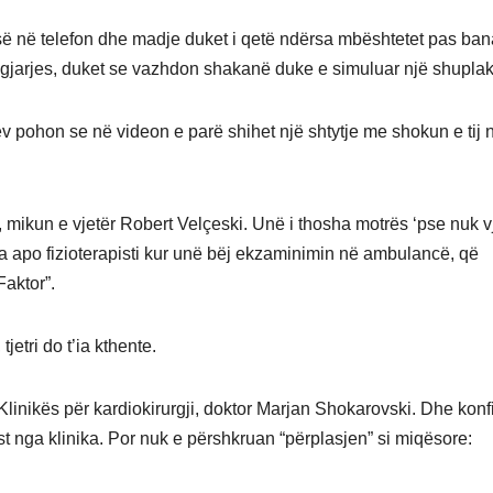
asë në telefon dhe madje duket i qetë ndërsa mbështetet pas ban
e ngjarjes, duket se vazhdon shakanë duke e simuluar një shuplak
v pohon se në videon e parë shihet një shtytje me shokun e tij 
im, mikun e vjetër Robert Velçeski. Unë i thosha motrës ‘pse nuk 
ja apo fizioterapisti kur unë bëj ekzaminimin në ambulancë, që
Faktor”.
tjetri do t’ia kthente.
Klinikës për kardiokirurgji, doktor Marjan Shokarovski. Dhe konf
ist nga klinika. Por nuk e përshkruan “përplasjen” si miqësore: