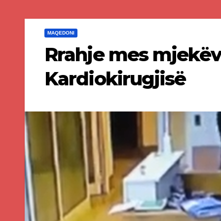
MAQEDONI
Rrahje mes mjekëve
Kardiokirugjisë