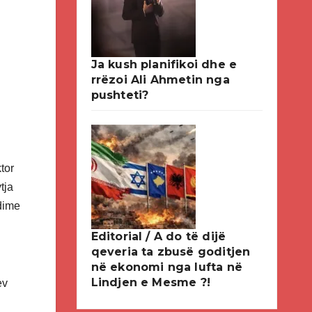
Ja kush planifikoi dhe e
rrëzoi Ali Ahmetin nga
pushteti?
tor
tja
ndime
Editorial / A do të dijë
qeveria ta zbusë goditjen
i
në ekonomi nga lufta në
Lindjen e Mesme ?!
ev