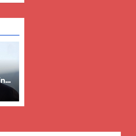
in
ër
lisë
E-