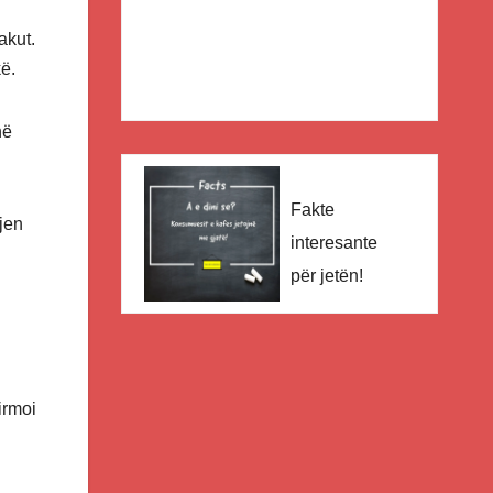
akut.
ë.
në
Fakte
vjen
interesante
për jetën!
irmoi