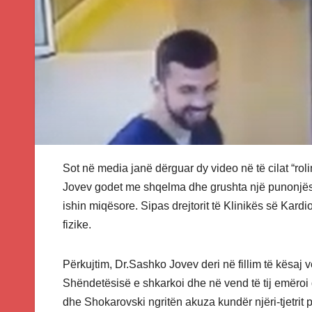
Sot në media janë dërguar dy video në të cilat “rol
Jovev godet me shqelma dhe grushta një punonjëse t
ishin miqësore. Sipas drejtorit të Klinikës së Kard
fizike.
Përkujtim, Dr.Sashko Jovev deri në fillim të kësaj ver
Shëndetësisë e shkarkoi dhe në vend të tij emëroi
dhe Shokarovski ngritën akuza kundër njëri-tjetrit p