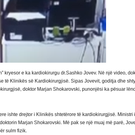
in” kryesor e ka kardiokirurgu dr.Sashko Jovev. Në një video, dok
ë Klinikës së Kardiokirurgjisë. Sipas Jovevit, goditja dhe shty
iokirurgjisë, doktor Marjan Shokarovski, punonjësi ka pësuar lë
e ishte drejtor i Klinikës shtetërore të kardiokirurgjisë. Ministri 
 doktorin Marjan Shokarovski. Më pak se një muaj më parë, Jov
ër sulm fizik.