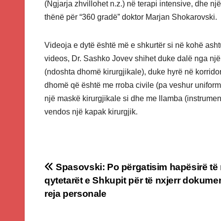
(Ngjarja zhvillohet n.z.) në terapi intensive, dhe nj
thënë për “360 gradë” doktor Marjan Shokarovski.
Videoja e dytë është më e shkurtër si në kohë ashtu
videos, Dr. Sashko Jovev shihet duke dalë nga një
(ndoshta dhomë kirurgjikale), duke hyrë në korridor
dhomë që është me rroba civile (pa veshur uniform
një maskë kirurgjikale si dhe me llamba (instrumen
vendos një kapak kirurgjik.
Post
Spasovski: Po përgatisim hapësirë të 
qytetarët e Shkupit për të nxjerr dokumen
navigation
reja personale