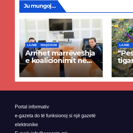
Ju mungoj...
LAJME
MAQEDONI
LAJME
Arrihet marrëveshja
“Pes
e koalicionimit në
tiga
parim mes Kurtit
Ende
dhe Abdixhikut
proje
kom
nis 
rrug
Priz
Portal informativ
e-gazeta do të funksionoj si një gazetë
elektronike