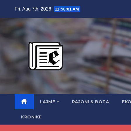
Skip
Fri. Aug 7th, 2026
11:50:02 AM
to
content
LAJME
RAJONI & BOTA
EK
KRONIKË