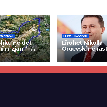
MAQEDONI
LAJME
MAQEDONI
hku në det –
Lirohet Nikolla
ni n`zjarr” –
Gruevski në rast
 pa u kryer
“Talir 2”, gjykat
kti i tunelit,
rrëzon akuzat p
una e Tetovës
ndërtimin e
punimet për
paligjshëm të se
ën Tetovë –
së VMRO-DPMN
ren