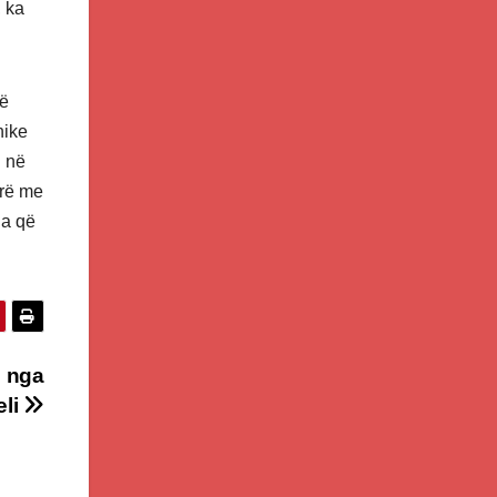
, ka
të
nike
i në
rrë me
ua që
ë nga
eli