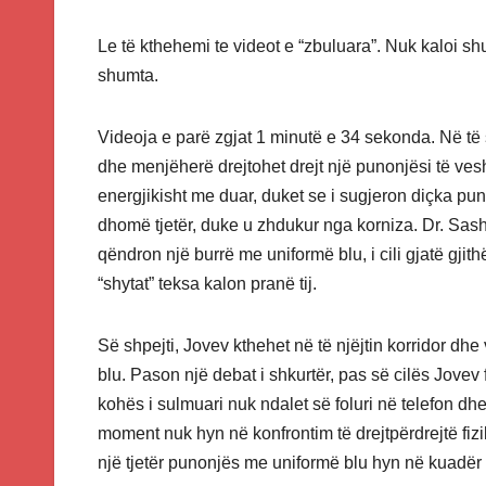
Le të kthehemi te videot e “zbuluara”. Nuk kaloi s
shumta.
Videoja e parë zgjat 1 minutë e 34 sekonda. Në të 
dhe menjëherë drejtohet drejt një punonjësi të ves
energjikisht me duar, duket se i sugjeron diçka pun
dhomë tjetër, duke u zhdukur nga korniza. Dr. Sash
qëndron një burrë me uniformë blu, i cili gjatë gjit
“shytat” teksa kalon pranë tij.
Së shpejti, Jovev kthehet në të njëjtin korridor dhe
blu. Pason një debat i shkurtër, pas së cilës Jovev 
kohës i sulmuari nuk ndalet së foluri në telefon dh
moment nuk hyn në konfrontim të drejtpërdrejtë fizi
një tjetër punonjës me uniformë blu hyn në kuadër