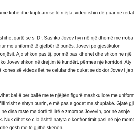
humë kohë dhe kuptuam se të njëjtat video ishin dërguar në redak
shihet qartë se si Dr. Sashko Jovev hyn në një dhomë me rroba 
hur me uniformë të gjelbër të punës. Jovevi po gjestikulon
onjësit. Ajo shkon pas tij, por më pas kthehet dhe shkon në një
ko Jovev shkon në drejtim të kundërt, përmes një korridori. Aty
hë kohës së videos flet në celular dhe duket se doktor Jovev i jep
 vihet ballë për ballë me të njëjtën figurë mashkullore me unifor
fillimisht e shtyn burrin, e më pas e godet me shuplakë. Gjatë gj
e në disa raste me dorë të lirë e zmbraps Jovevin, por në asnjë
k. Nuk dihet se cila është natyra e konfrontimit pasi në një mom
 dhe qesh me të gjithë skenën.