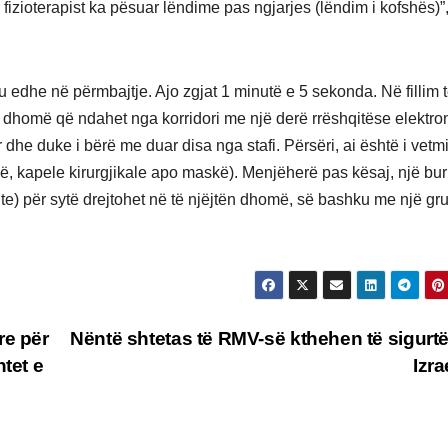
ë fizioterapist ka pësuar lëndime pas ngjarjes (lëndim i kofshës)”
 edhe në përmbajtje. Ajo zgjat 1 minutë e 5 sekonda. Në fillim 
 dhomë që ndahet nga korridori me një derë rrëshqitëse elektro
 dhe duke i bërë me duar disa nga stafi. Përsëri, ai është i vetm
ë, kapele kirurgjikale apo maskë). Menjëherë pas kësaj, një bu
te) për sytë drejtohet në të njëjtën dhomë, së bashku me një gr
re për
Nëntë shtetas të RMV-së kthehen të sigurt
tet e
Izra