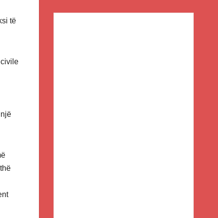
si të
civile
 një
më
ithë
ent