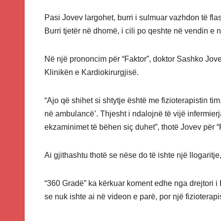
Pasi Jovev largohet, burri i sulmuar vazhdon të fl
Burri tjetër në dhomë, i cili po qeshte në vendin 
Në një prononcim për “Faktor”, doktor Sashko Jove
Klinikën e Kardiokirurgjisë.
“Ajo që shihet si shtytje është me fizioterapistin t
në ambulancë’. Thjesht i ndalojnë të vijë infermier
ekzaminimet të bëhen siç duhet”, thotë Jovev për “
Ai gjithashtu thotë se nëse do të ishte një llogaritje, 
“360 Gradë” ka kërkuar koment edhe nga drejtori i 
se nuk ishte ai në videon e parë, por një fizioterap