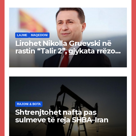
rrugën Tetovë – Prizren
LAJME
MAQEDONI
Lirohet Nikolla Gruevski në
rastin “Talir 2”, gjykata rrëzon
akuzat për ndërtimin e
paligjshëm të selisë së
VMRO-DPMNE-së
RAJONI & BOTA
Shtrenjtohet nafta pas
sulmeve të reja SHBA–Iran