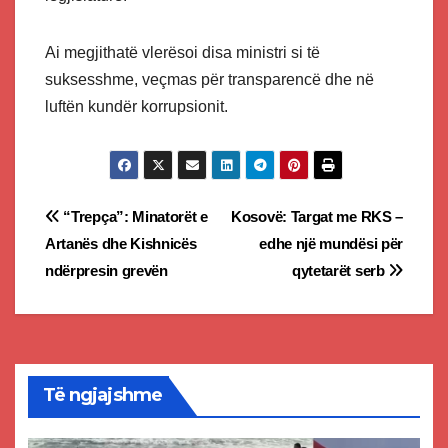
Ai megjithatë vlerësoi disa ministri si të
suksesshme, veçmas për transparencë dhe në
luftën kundër korrupsionit.
Post
“Trepça”: Minatorët e
Kosovë: Targat me RKS –
Artanës dhe Kishnicës
edhe një mundësi për
navigation
ndërpresin grevën
qytetarët serb
Të ngjajshme