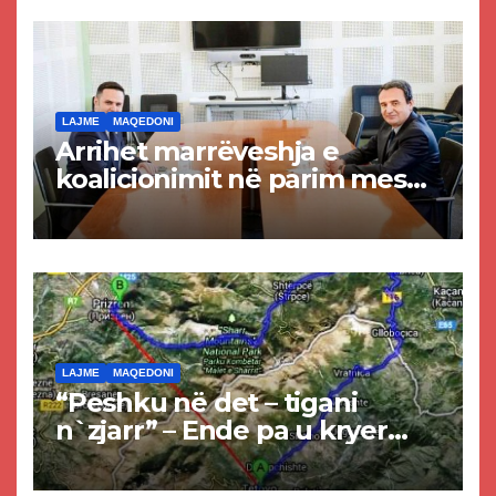
LAJME
MAQEDONI
Arrihet marrëveshja e
koalicionimit në parim mes
Kurtit dhe Abdixhikut
LAJME
MAQEDONI
“Peshku në det – tigani
n`zjarr” – Ende pa u kryer
projekti i tunelit, komuna e
Tetovës nis punimet për