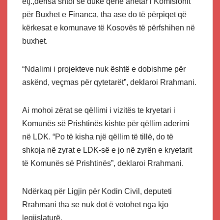
etj.,derisa shtoi se duke qenë anëtar i Komisionit
për Buxhet e Financa, tha ase do të përpiqet që
kërkesat e komunave të Kosovës të përfshihen në
buxhet.
“Ndalimi i projekteve nuk është e dobishme për
askënd, veçmas për qytetarët”, deklaroi Rrahmani.
Ai mohoi zërat se qëllimi i vizitës te kryetari i
Komunës së Prishtinës kishte për qëllim aderimi
në LDK. “Po të kisha një qëllim të tillë, do të
shkoja në zyrat e LDK-së e jo në zyrën e kryetarit
të Komunës së Prishtinës”, deklaroi Rrahmani.
Ndërkaq për Ligjin për Kodin Civil, deputeti
Rrahmani tha se nuk dot ë votohet nga kjo
legjislaturë.