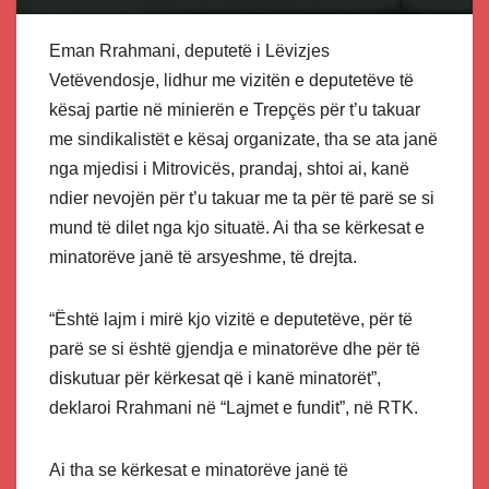
Eman Rrahmani, deputetë i Lëvizjes
Vetëvendosje, lidhur me vizitën e deputetëve të
kësaj partie në minierën e Trepçës për t’u takuar
me sindikalistët e kësaj organizate, tha se ata janë
nga mjedisi i Mitrovicës, prandaj, shtoi ai, kanë
ndier nevojën për t’u takuar me ta për të parë se si
mund të dilet nga kjo situatë. Ai tha se kërkesat e
minatorëve janë të arsyeshme, të drejta.
“Është lajm i mirë kjo vizitë e deputetëve, për të
parë se si është gjendja e minatorëve dhe për të
diskutuar për kërkesat që i kanë minatorët”,
deklaroi Rrahmani në “Lajmet e fundit”, në RTK.
Ai tha se kërkesat e minatorëve janë të