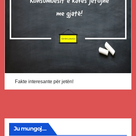
Fakte interesante për jetën!
Ju mungoj...