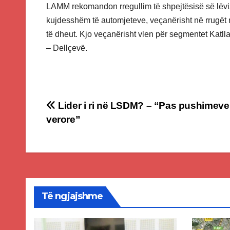
LAMM rekomandon rregullim të shpejtësisë së lëviz
kujdesshëm të automjeteve, veçanërisht në rrugët 
të dheut. Kjo veçanërisht vlen për segmentet Katl
– Dellçevë.
Post
Lider i ri në LSDM? – “Pas pushimeve
verore”
navigation
Të ngjajshme