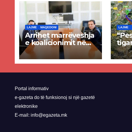
LAJME
MAQEDONI
LAJME
Arrihet marrëveshja
“Pes
e koalicionimit në
tiga
parim mes Kurtit
Ende
dhe Abdixhikut
proje
kom
nis 
rrug
Priz
Portal informativ
e-gazeta do të funksionoj si një gazetë
elektronike
E-mail: info@egazeta.mk