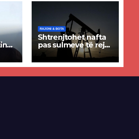
RAJONI & BOTA
Shtrenjtohet nafta
in
pas sulmeve të reja
a
SHBA–Iran
ër
lisë
E-së