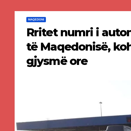
MAQEDONI
Rritet numri i auto
të Maqedonisë, koha
gjysmë ore