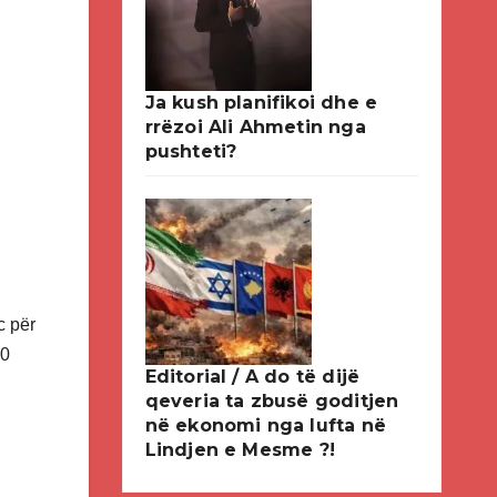
Ja kush planifikoi dhe e
rrëzoi Ali Ahmetin nga
pushteti?
c për
30
Editorial / A do të dijë
qeveria ta zbusë goditjen
në ekonomi nga lufta në
Lindjen e Mesme ?!