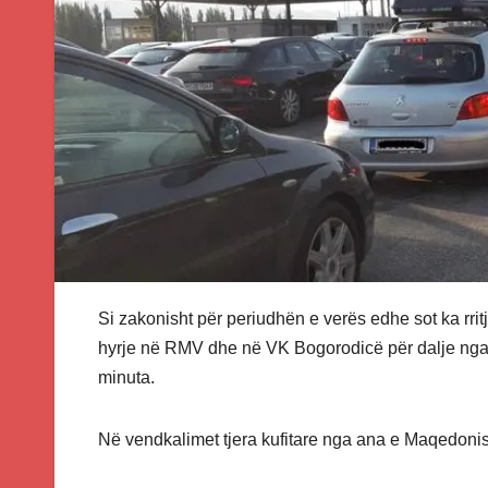
Si zakonisht për periudhën e verës edhe sot ka rri
hyrje në RMV dhe në VK Bogorodicë për dalje nga s
minuta.
Në vendkalimet tjera kufitare nga ana e Maqedoni