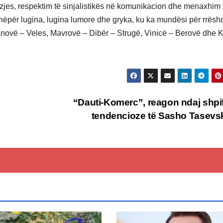
jes, respektim të sinjalistikës në komunikacion dhe menaxhim 
nëpër lugina, lugina lumore dhe gryka, ku ka mundësi për rrëshq
lanovë – Veles, Mavrovë – Dibër – Strugë, Vinicë – Berovë dhe 
“Dauti-Komerc”, reagon ndaj shpi
tendencioze të Sasho Tasevs