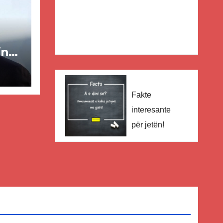
in
ër
Fakte
lisë
interesante
E-
për jetën!