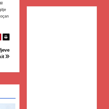
të
itje
Koçan
fjeve
kit