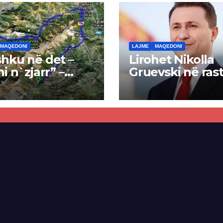
MAQEDONI
LAJME
MAQEDONI
hku në det –
Lirohet Nikolla
ni n`zjarr” –
Gruevski në rast
 pa u kryer
“Talir 2”, gjykat
kti i tunelit,
rrëzon akuzat p
una e Tetovës
ndërtimin e
punimet për
paligjshëm të se
ën Tetovë –
së VMRO-DPMN
ren