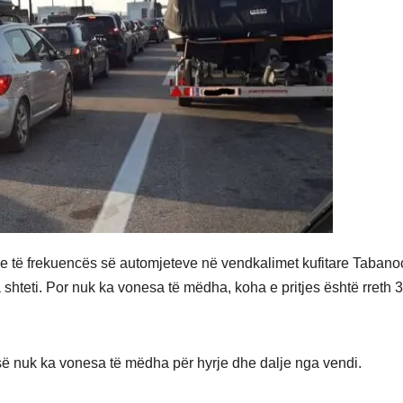
tje të frekuencës së automjeteve në vendkalimet kufitare Tabano
hteti. Por nuk ka vonesa të mëdha, koha e pritjes është rreth 
së nuk ka vonesa të mëdha për hyrje dhe dalje nga vendi.