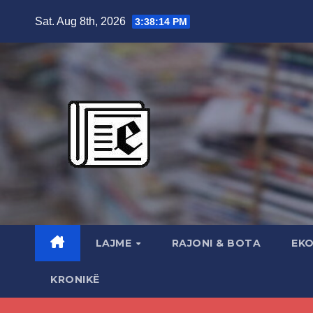
Skip
Sat. Aug 8th, 2026
3:38:15 PM
to
content
LAJME
RAJONI & BOTA
EK
KRONIKË