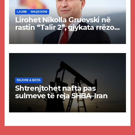
LAJME
MAQEDONI
Lirohet Nikolla Gruevski në
rastin “Talir 2”, gjykata rrëzon
akuzat për ndërtimin e
paligjshëm të selisë së
VMRO-DPMNE-së
RAJONI & BOTA
Shtrenjtohet nafta pas
sulmeve të reja SHBA–Iran