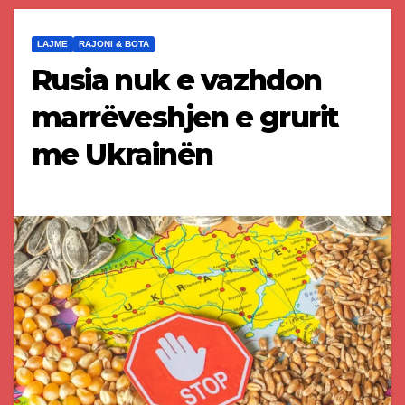
LAJME
RAJONI & BOTA
Rusia nuk e vazhdon
marrëveshjen e grurit
me Ukrainën