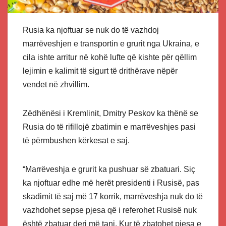
Rusia ka njoftuar se nuk do të vazhdoj
marrëveshjen e transportin e grurit nga Ukraina, e
cila ishte arritur në kohë lufte që kishte për qëllim
lejimin e kalimit të sigurt të drithërave nëpër
vendet në zhvillim.
Zëdhënësi i Kremlinit, Dmitry Peskov ka thënë se
Rusia do të rifillojë zbatimin e marrëveshjes pasi
të përmbushen kërkesat e saj.
“Marrëveshja e grurit ka pushuar së zbatuari. Siç
ka njoftuar edhe më herët presidenti i Rusisë, pas
skadimit të saj më 17 korrik, marrëveshja nuk do të
vazhdohet sepse pjesa që i referohet Rusisë nuk
është zbatuar deri më tani. Kur të zbatohet pjesa e