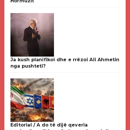
Hormuzit
Ja kush planifikoi dhe e rrëzoi Ali Ahmetin
nga pushteti?
Editorial / A do të dijë qeveria