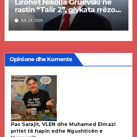
Lirohet Nikolla Gruevski në
rastin “Talir 2”, gjykata rrëzon
akuzat për ndërtimin e
JUL 14, 2026
paligjshëm të selisë së VMRO-
DPMNE-së
Opinione dhe Komente
Pas Sarajit, VLEN dhe Muhamed Elmazi
pritet të hapin edhe Ngushticën e