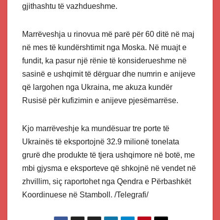
gjithashtu të vazhdueshme.
Marrëveshja u rinovua më parë për 60 ditë në maj
në mes të kundërshtimit nga Moska. Në muajt e
fundit, ka pasur një rënie të konsiderueshme në
sasinë e ushqimit të dërguar dhe numrin e anijeve
që largohen nga Ukraina, me akuza kundër
Rusisë për kufizimin e anijeve pjesëmarrëse.
Kjo marrëveshje ka mundësuar tre porte të
Ukrainës të eksportojnë 32.9 milionë tonelata
grurë dhe produkte të tjera ushqimore në botë, me
mbi gjysma e eksporteve që shkojnë në vendet në
zhvillim, siç raportohet nga Qendra e Përbashkët
Koordinuese në Stamboll. /Telegrafi/