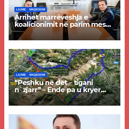
LAJME
MAQEDONI
Arrihet marrëveshja e
koalicionimit në parim mes
Kurtit dhe Abdixhikut
LAJME
MAQEDONI
“Peshku në det – tigani
n`zjarr” – Ende pa u kryer
projekti i tunelit, komuna e
Tetovës nis punimet për
rrugën Tetovë – Prizren