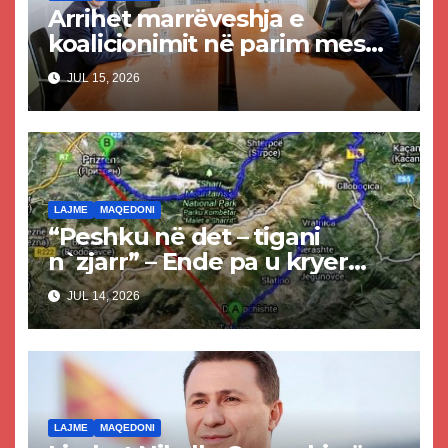
Arrihet marrëveshja e
koalicionimit në parim mes
Kurtit dhe Abdixhikut
JUL 15, 2026
LAJME
MAQEDONI
“Peshku në det – tigani
n`zjarr” – Ende pa u kryer
projekti i tunelit, komuna e
JUL 14, 2026
Tetovës nis punimet për
rrugën Tetovë – Prizren
LAJME
MAQEDONI