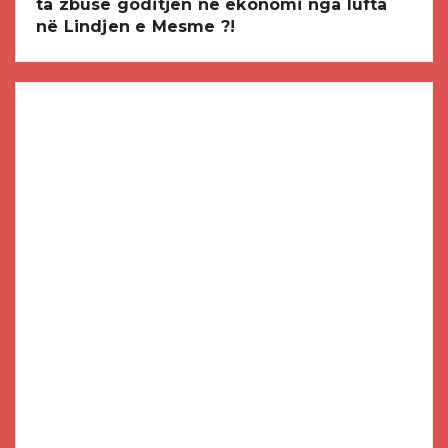
ta zbusë goditjen në ekonomi nga lufta
në Lindjen e Mesme ?!