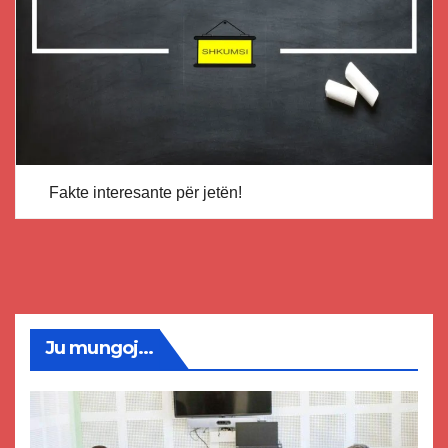
Fakte interesante për jetën!
Ju mungoj...