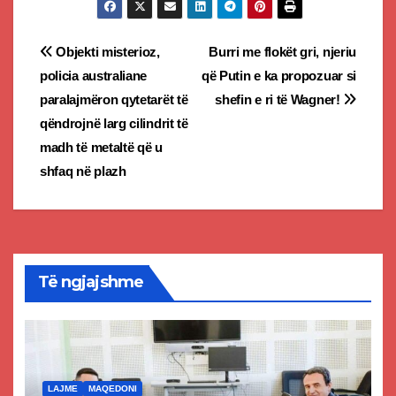
Post
Objekti misterioz,
Burri me flokët gri, njeriu
policia australiane
që Putin e ka propozuar si
navigation
paralajmëron qytetarët të
shefin e ri të Wagner!
qëndrojnë larg cilindrit të
madh të metaltë që u
shfaq në plazh
Të ngjajshme
LAJME
MAQEDONI