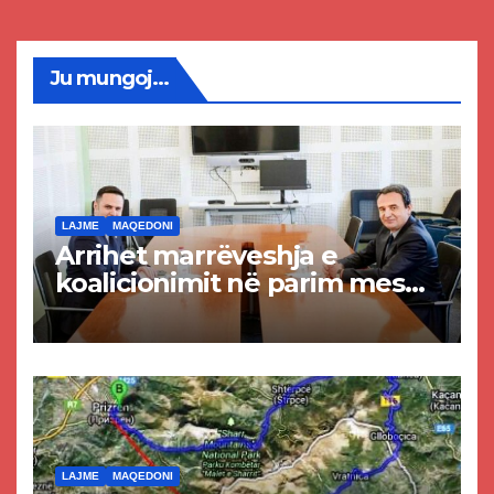
Ju mungoj...
LAJME
MAQEDONI
Arrihet marrëveshja e
koalicionimit në parim mes
Kurtit dhe Abdixhikut
LAJME
MAQEDONI