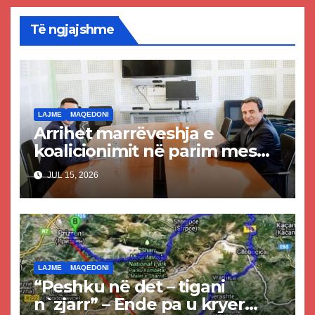
Të ngjajshme
LAJME
MAQEDONI
Arrihet marrëveshja e
koalicionimit në parim mes
Kurtit dhe Abdixhikut
JUL 15, 2026
LAJME
MAQEDONI
“Peshku në det – tigani
n`zjarr” – Ende pa u kryer