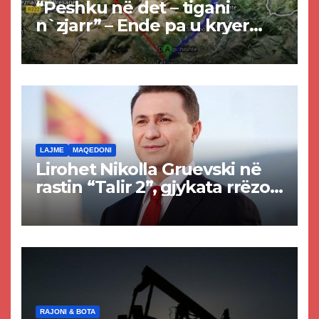
“Peshku në det – tigani
n`zjarr” – Ende pa u kryer
projekti i tunelit, komuna e
Tetovës nis punimet për
rrugën Tetovë – Prizren
LAJME
MAQEDONI
Lirohet Nikolla Gruevski në
rastin “Talir 2”, gjykata rrëzon
akuzat për ndërtimin e
paligjshëm të selisë së
VMRO-DPMNE-së
RAJONI & BOTA