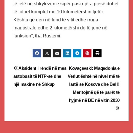
të jetë në shfrytëzim e sipër pasi njëra pjesë duhet
të lidhet komplet me 10 kilometërshin tjetër.
Kështu që deri në fund të vitit edhe rruga
magjistrale edhe 2 kilometërshi do të jenë në
funksion”, tha Rustemi.
Post
Aksident i rëndë në mes
Kovaçevski: Maqedonia e
autobusit të NTP-së dhe
Veriut është në nivel më të
navigation
një makine në Shkup
lartë se Kosova dhe BeH!
Meritojmë që të parët të
hyjmë në BE në vitin 2030