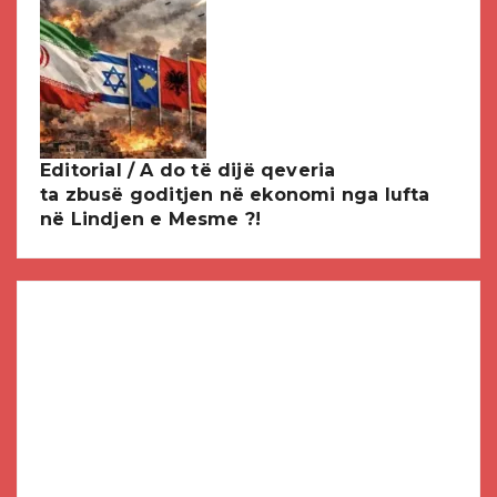
Editorial / A do të dijë qeveria
ta zbusë goditjen në ekonomi nga lufta
në Lindjen e Mesme ?!