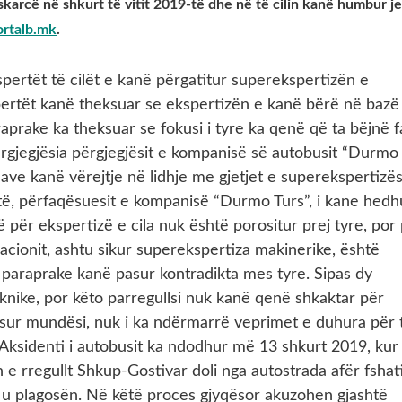
askarcë në shkurt të vitit 2019-të dhe në të cilin kanë humbur j
ortalb.mk
.
ertët të cilët e kanë përgatitur superekspertizën e
spertët kanë theksuar se ekspertizën e kanë bërë në bazë
aprake ka theksuar se fokusi i tyre ka qenë që ta bëjnë f
gjegjësia përgjegjësit e kompanisë së autobusit “Durmo
mave kanë vërejtje në lidhje me gjetjet e superekspertizës
të, përfaqësuesit e kompanisë “Durmo Turs”, i kane hedh
 për ekspertizë e cila nuk është porositur prej tyre, por 
cionit, ashtu sikur superekspertiza makinerike, është
t paraprake kanë pasur kontradikta mes tyre. Sipas dy
eknike, por këto parregullsi nuk kanë qenë shkaktar për
pasur mundësi, nuk i ka ndërmarrë veprimet e duhura për 
.Aksidenti i autobusit ka ndodhur më 13 shkurt 2019, kur
ën e rregullt Shkup-Gostivar doli nga autostrada afër fshat
u plagosën. Në këtë proces gjyqësor akuzohen gjashtë