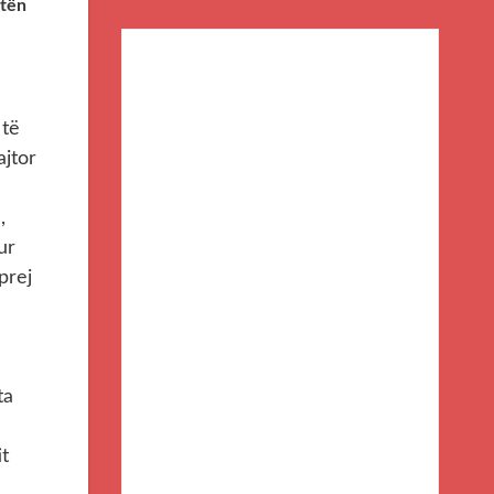
etën
 të
ajtor
,
ur
prej
ta
it