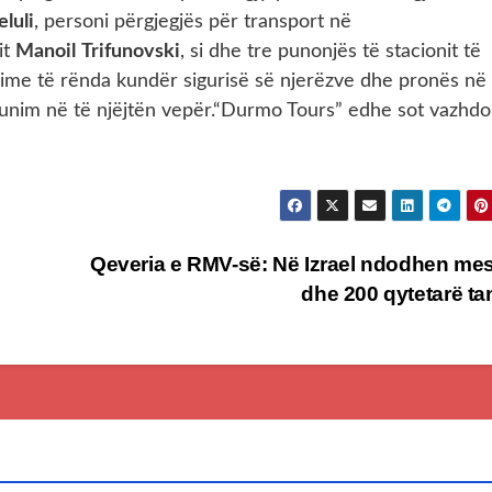
eluli
, personi përgjegjës për transport në
it
Manoil
Trifunovski
, si dhe tre punonjës të stacionit të
krime të rënda kundër sigurisë së njerëzve dhe pronës në
punim në të njëjtën vepër.“Durmo Tours” edhe sot vazhdo
Qeveria e RMV-së: Në Izrael ndodhen me
dhe 200 qytetarë t