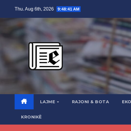
Skip
Thu. Aug 6th, 2026
9:48:42 AM
to
content
LAJME
RAJONI & BOTA
EK
KRONIKË