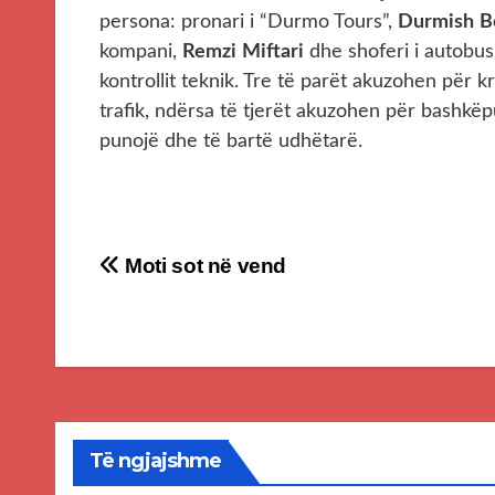
persona: pronari i “Durmo Tours”,
Durmish
B
kompani,
Remzi
Miftari
dhe shoferi i autobus
kontrollit teknik. Tre të parët akuzohen për 
trafik, ndërsa të tjerët akuzohen për bashkë
punojë dhe të bartë udhëtarë.
Post
Moti sot në vend
navigation
Të ngjajshme