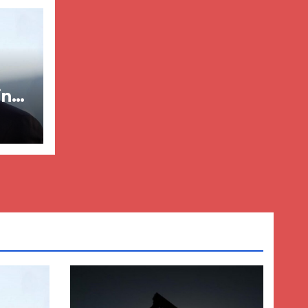
in
ër
lisë
E-