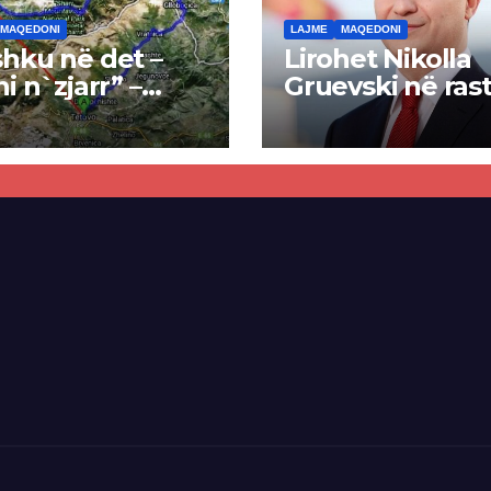
MAQEDONI
LAJME
MAQEDONI
hku në det –
Lirohet Nikolla
ni n`zjarr” –
Gruevski në rast
 pa u kryer
“Talir 2”, gjykat
kti i tunelit,
rrëzon akuzat p
una e Tetovës
ndërtimin e
punimet për
paligjshëm të se
ën Tetovë –
së VMRO-DPMN
ren