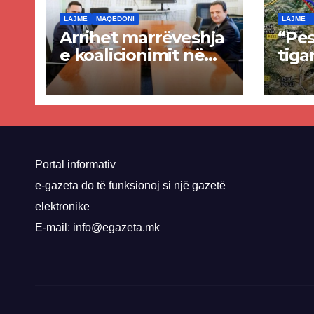
LAJME
MAQEDONI
LAJME
Arrihet marrëveshja
“Pes
e koalicionimit në
tiga
parim mes Kurtit
Ende
dhe Abdixhikut
proje
kom
nis 
rrug
Priz
Portal informativ
e-gazeta do të funksionoj si një gazetë
elektronike
E-mail: info@egazeta.mk