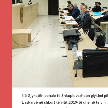
Në Gjykatën penale të Shkupit vazhdon gjykimi për
Llaskarcë në shkurt të vitit 2019-të dhe në të cil