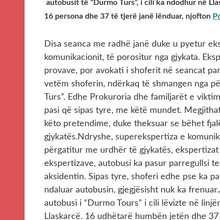
autobusit të “Durmo Turs”, i cili ka ndodhur në Ll
16 persona dhe 37 të tjerë janë lënduar, njofton
P
Disa seanca me radhë janë duke u pyetur eksp
komunikacionit, të porositur nga gjykata. Ek
provave, por avokati i shoferit në seancat par
vetëm shoferin, ndërkaq të shmangen nga për
Turs”. Edhe Prokuroria dhe familjarët e vikti
pasi që sipas tyre, me këtë mundet. Megjitha
këto pretendime, duke theksuar se bëhet fjalë
gjykatës.Ndryshe, superekspertiza e komunika
përgatitur me urdhër të gjykatës, ekspertiza
ekspertizave, autobusi ka pasur parregullsi t
aksidentin. Sipas tyre, shoferi edhe pse ka 
ndaluar autobusin, gjegjësisht nuk ka frenuar
autobusi i “Durmo Tours” i cili lëvizte në linj
Llaskarcë. 16 udhëtarë humbën jetën dhe 37 