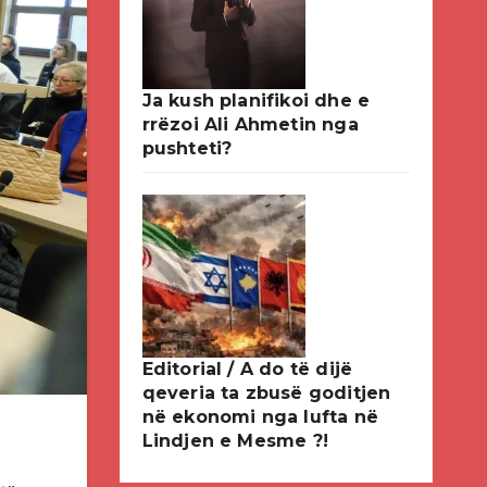
Ja kush planifikoi dhe e
rrëzoi Ali Ahmetin nga
pushteti?
Editorial / A do të dijë
qeveria ta zbusë goditjen
në ekonomi nga lufta në
Lindjen e Mesme ?!