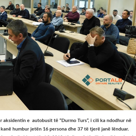
 aksidentin e autobusit të “Durmo Turs”, i cili ka ndodhur në
in kanë humbur jetën 16 persona dhe 37 të tjerë janë lënduar.