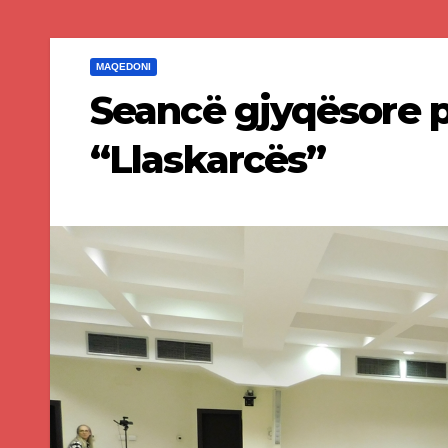
MAQEDONI
Seancë gjyqësore p
“Llaskarcës”