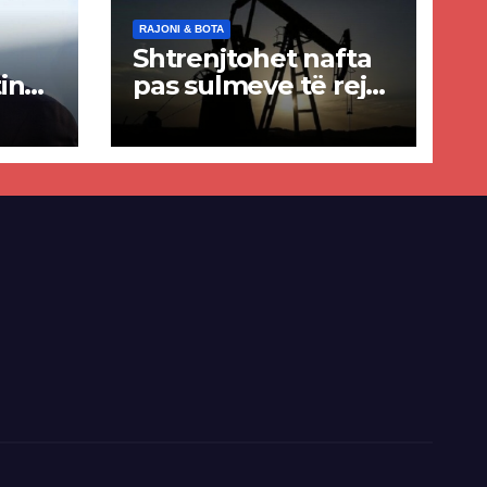
RAJONI & BOTA
Shtrenjtohet nafta
in
pas sulmeve të reja
a
SHBA–Iran
ër
lisë
E-së