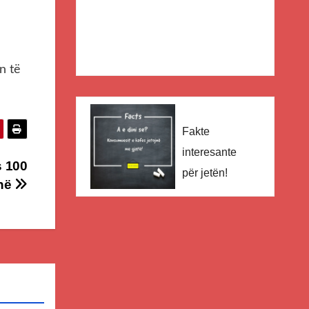
n të
Fakte
interesante
s 100
për jetën!
anë