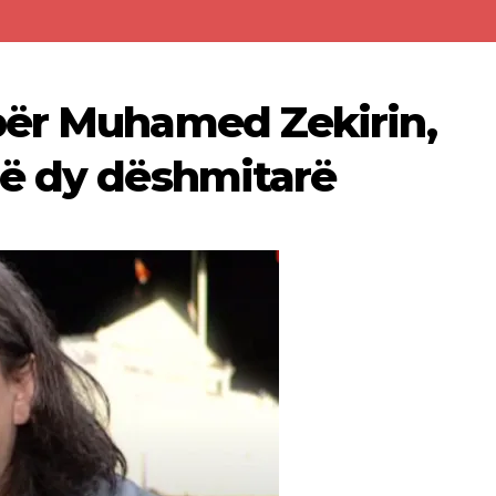
për Muhamed Zekirin,
në dy dëshmitarë