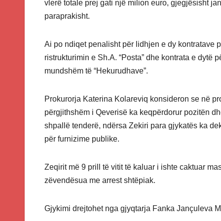
vlerë totale prej gati një milion euro, gjegjësish
paraprakisht.
Ai po ndiqet penalisht për lidhjen e dy kontratave 
ristrukturimin e Sh.A. “Posta” dhe kontrata e dytë 
mundshëm të “Hekurudhave”.
Prokurorja Katerina Kolareviq konsideron se në pr
përgjithshëm i Qeverisë ka keqpërdorur pozitën dhe
shpallë tenderë, ndërsa Zekiri para gjykatës ka dek
për furnizime publike.
Zeqirit më 9 prill të vitit të kaluar i ishte caktuar
zëvendësua me arrest shtëpiak.
Gjykimi drejtohet nga gjyqtarja Fanka Jançuleva 