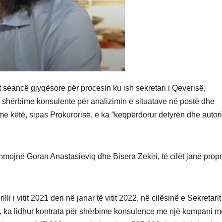
t seancë gjyqësore për procesin ku ish sekretari i Qeverisë,
 shërbime konsulente për analizimin e situatave në postë dhe
 këtë, sipas Prokurorisë, e ka “keqpërdorur detyrën dhe autori
hmojnë Goran Anastasieviq dhe Bisera Zekiri, të cilët janë prop
 i vitit 2021 deri në janar të vitit 2022, në cilësinë e Sekretarit
k, ka lidhur kontrata për shërbime konsulence me një kompani m