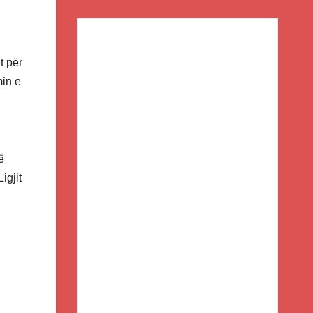
t për
min e
ë
igjit