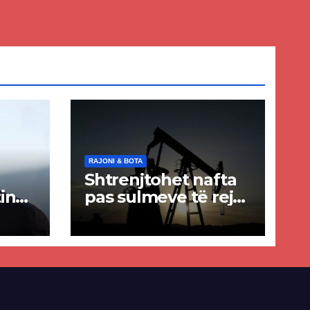
E-
RAJONI & BOTA
Shtrenjtohet nafta
in
pas sulmeve të reja
a
SHBA–Iran
ër
lisë
E-së