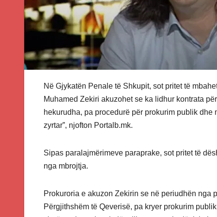
Në Gjykatën Penale të Shkupit, sot pritet të mbahe
Muhamed Zekiri akuzohet se ka lidhur kontrata për
hekurudha, pa procedurë për prokurim publik dhe me
zyrtar”, njofton Portalb.mk.
Sipas paralajmërimeve paraprake, sot pritet të dës
nga mbrojtja.
Prokuroria e akuzon Zekirin se në periudhën nga prilli
Përgjithshëm të Qeverisë, pa kryer prokurim publi