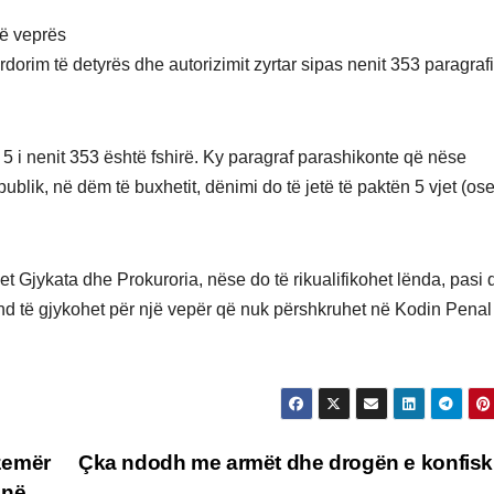
 të veprës
rim të detyrës dhe autorizimit zyrtar sipas nenit 353 paragrafi
 5 i nenit 353 është fshirë. Ky paragraf parashikonte që nëse
publik, në dëm të buxhetit, dënimi do të jetë të paktën 5 vjet (os
t Gjykata dhe Prokuroria, nëse do të rikualifikohet lënda, pasi 
 të gjykohet për një vepër që nuk përshkruhet në Kodin Penal
zemër
Çka ndodh me armët dhe drogën e konfis
 në