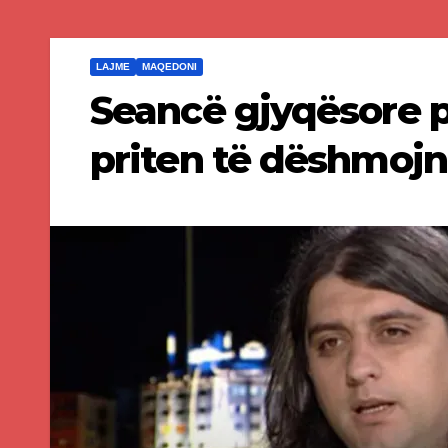
LAJME
MAQEDONI
Seancë gjyqësore 
priten të dëshmoj