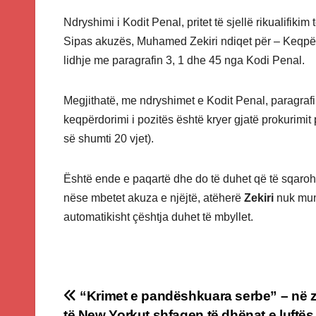
Ndryshimi i Kodit Penal, pritet të sjellë rikualifikim
Sipas akuzës, Muhamed Zekiri ndiqet për – Keqpërdo
lidhje me paragrafin 3, 1 dhe 45 nga Kodi Penal.
Megjithatë, me ndryshimet e Kodit Penal, paragrafi
keqpërdorimi i pozitës është kryer gjatë prokurimit 
së shumti 20 vjet).
Është ende e paqartë dhe do të duhet që të sqarohe
nëse mbetet akuza e njëjtë, atëherë
Zekiri
nuk mund
automatikisht çështja duhet të mbyllet.
Post
“Krimet e pandëshkuara serbe” – në 
të New Yorkut shfaqen të dhënat e luftës