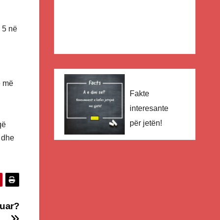
 5 në
e më
Fakte
interesante
për jetën!
që
 dhe
kuar?