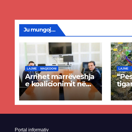
rrug
Priz
Ju mungoj...
LAJME
MAQEDONI
LAJME
Arrihet marrëveshja
“Pes
e koalicionimit në
tiga
parim mes Kurtit
Ende
dhe Abdixhikut
proje
kom
nis 
rrug
Priz
Portal informativ