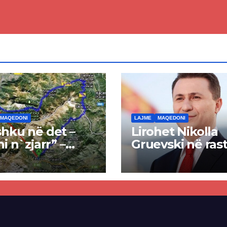
ën Tetovë –
së VMRO-DPMN
ren
së
MAQEDONI
LAJME
MAQEDONI
hku në det –
Lirohet Nikolla
ni n`zjarr” –
Gruevski në rast
 pa u kryer
“Talir 2”, gjykat
kti i tunelit,
rrëzon akuzat p
una e Tetovës
ndërtimin e
punimet për
paligjshëm të se
ën Tetovë –
së VMRO-DPMN
ren