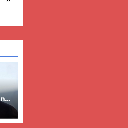
in
ër
lisë