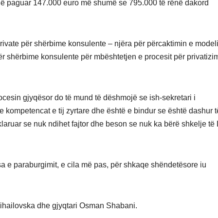
t janë paguar 147.000 euro më shumë se 795.000 të rënë dakord
private për shërbime konsulente – njëra për përcaktimin e modeli
për shërbime konsulente për mbështetjen e procesit për privatizi
ocesin gjyqësor do të mund të dëshmojë se ish-sekretari i
 kompetencat e tij zyrtare dhe është e bindur se është dashur t
laruar se nuk ndihet fajtor dhe beson se nuk ka bërë shkelje të L
 masa e paraburgimit, e cila më pas, për shkaqe shëndetësore iu
Mihailovska dhe gjyqtari Osman Shabani.