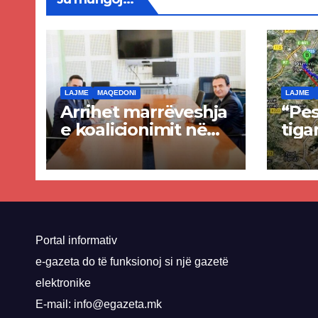
LAJME
MAQEDONI
LAJME
Arrihet marrëveshja
“Pes
e koalicionimit në
tiga
parim mes Kurtit
Ende
dhe Abdixhikut
proje
kom
nis 
rrug
Priz
Portal informativ
e-gazeta do të funksionoj si një gazetë
elektronike
E-mail: info@egazeta.mk