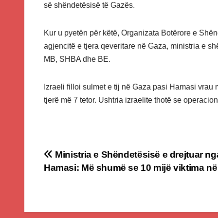
së shëndetësisë të Gazës.
Kur u pyetën për këtë, Organizata Botërore e Shënd
agjencitë e tjera qeveritare në Gaza, ministria e s
MB, SHBA dhe BE.
Izraeli filloi sulmet e tij në Gaza pasi Hamasi v
tjerë më 7 tetor. Ushtria izraelite thotë se operacio
Post
Ministria e Shëndetësisë e drejtuar ng
Hamasi: Më shumë se 10 mijë viktima n
navigation