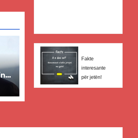
Fakte
interesante
in
për jetën!
ër
lisë
E-