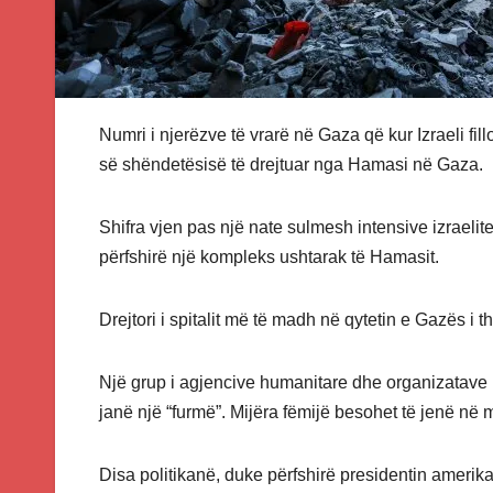
Numri i njerëzve të vrarë në Gaza që kur Izraeli fill
së shëndetësisë të drejtuar nga Hamasi në Gaza.
Shifra vjen pas një nate sulmesh intensive izraelite
përfshirë një kompleks ushtarak të Hamasit.
Drejtori i spitalit më të madh në qytetin e Gazës i
Një grup i agjencive humanitare dhe organizatave 
janë një “furmë”. Mijëra fëmijë besohet të jenë në 
Disa politikanë, duke përfshirë presidentin amerik