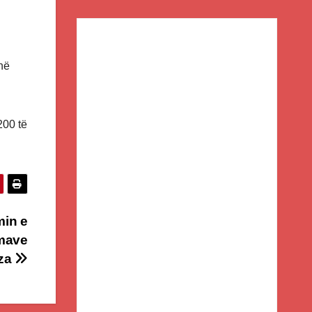
 në
200 të
min e
hmave
aza