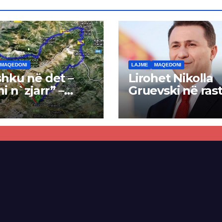
MAQEDONI
LAJME
MAQEDONI
hku në det –
Lirohet Nikolla
ni n`zjarr” –
Gruevski në rast
 pa u kryer
“Talir 2”, gjykat
kti i tunelit,
rrëzon akuzat p
una e Tetovës
ndërtimin e
punimet për
paligjshëm të se
ën Tetovë –
së VMRO-DPMN
ren