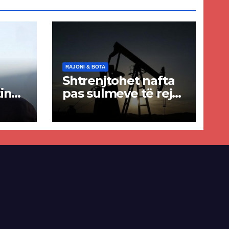
RAJONI & BOTA
Shtrenjtohet nafta
in
pas sulmeve të reja
a
SHBA–Iran
ër
lisë
E-së