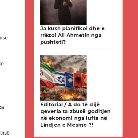
Ja kush planifikoi dhe e
rrëzoi Ali Ahmetin nga
risë
pushteti?
ke
Editorial / A do të dijë
za
qeveria ta zbusë goditjen
në ekonomi nga lufta në
Lindjen e Mesme ?!
trisë