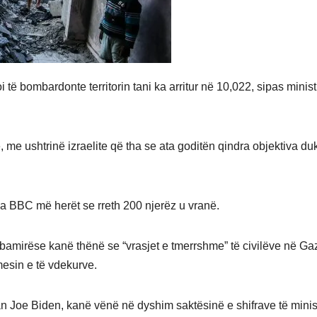
oi të bombardonte territorin tani ka arritur në 10,022, sipas minist
, me ushtrinë izraelite që tha se ata goditën qindra objektiva du
 tha BBC më herët se rreth 200 njerëz u vranë.
bamirëse kanë thënë se “vrasjet e tmerrshme” të civilëve në Ga
mesin e të vdekurve.
an Joe Biden, kanë vënë në dyshim saktësinë e shifrave të minis