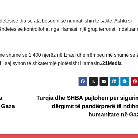
etësisë tha se ata besonin se numrat ishin të saktë. Ashtu si
hëndetësisë kontrollohet nga Hamasi, një grup terrorist i ndaluar
rau më shumë se 1,400 njerëz në Izrael dhe rrëmbeu më shumë se 
ni i saj synon të shkatërrojë plotësisht Hamasin./
21Media
a
Turqia dhe SHBA pajtohen për siguri
ë Gaza
dërgimit të pandërprerë të ndi
humanitare në G