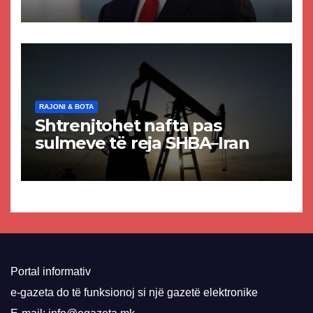
akuzat për ndërtimin e
paligjshëm të selisë së
VMRO-DPMNE-së
RAJONI & BOTA
Shtrenjtohet nafta pas
sulmeve të reja SHBA–Iran
Portal informativ
e-gazeta do të funksionoj si një gazetë elektronike