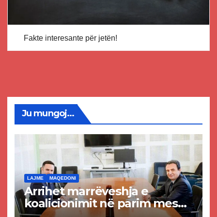
Fakte interesante për jetën!
Ju mungoj...
LAJME
MAQEDONI
Arrihet marrëveshja e
koalicionimit në parim mes
Kurtit dhe Abdixhikut