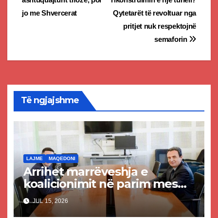
navigation
jo me Shvercerat
Qytetarët të revoltuar nga
pritjet nuk respektojnë
semaforin
Të ngjajshme
LAJME
MAQEDONI
Arrihet marrëveshja e
koalicionimit në parim mes
Kurtit dhe Abdixhikut
JUL 15, 2026