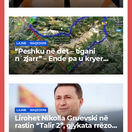
LAJME
MAQEDONI
“Peshku në det – tigani
n`zjarr” – Ende pa u kryer
projekti i tunelit, komuna e
Tetovës nis punimet për
rrugën Tetovë – Prizren
LAJME
MAQEDONI
Lirohet Nikolla Gruevski në
rastin “Talir 2”, gjykata rrëzon