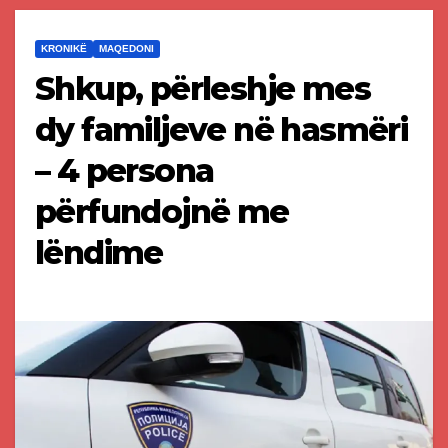
KRONIKË
MAQEDONI
Shkup, përleshje mes
dy familjeve në hasmëri
– 4 persona
përfundojnë me
lëndime