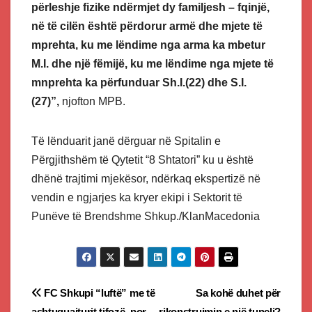
përleshje fizike ndërmjet dy familjesh – fqinjë,
në të cilën është përdorur armë dhe mjete të
mprehta, ku me lëndime nga arma ka mbetur
M.I. dhe një fëmijë, ku me lëndime nga mjete të
mnprehta ka përfunduar Sh.I.(22) dhe S.I.
(27)”,
njofton MPB.
Të lënduarit janë dërguar në Spitalin e
Përgjithshëm të Qytetit “8 Shtatori” ku u është
dhënë trajtimi mjekësor, ndërkaq ekspertizë në
vendin e ngjarjes ka kryer ekipi i Sektorit të
Punëve të Brendshme Shkup./KlanMacedonia
Post
FC Shkupi “luftë” me të
Sa kohë duhet për
ashtuquajturit tifozë, por
rikonstruimin e një tuneli?