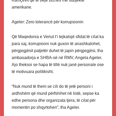
Kamçevit që të bëjë biznes me subjekte
amerikane.
Ageler: Zero tolerancë për korrupsionin
Që Maqedonia e Veriut t’i tejkalojë sfidat të cilat ka
para saj, korrupsioni nuk guxon të anashkalohet,
përgjegjësit patjetër duhet të japin përgjegjësi, tha
ambasadorja e SHBA-së në RMV, Angela Ageler.
Ajo theksoi se hapa të tillë nuk janë personale ose
të motivuara politikisht.
“Nuk mund të them se cili do të jetë personi i
ardhshëm që mund përfshihet në listë, sepse ka
edhe persona dhe organizata tjera, të cilat për
momentin po shqyrtohen”, tha Ageler.