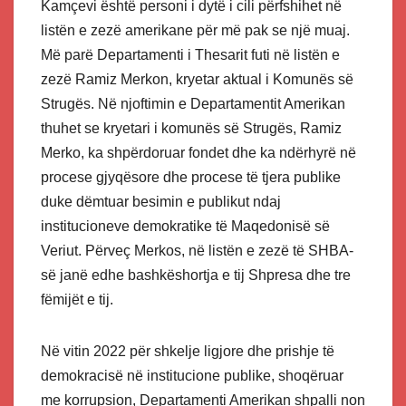
Kamçevi është personi i dytë i cili përfshihet në
listën e zezë amerikane për më pak se një muaj.
Më parë Departamenti i Thesarit futi në listën e
zezë Ramiz Merkon, kryetar aktual i Komunës së
Strugës. Në njoftimin e Departamentit Amerikan
thuhet se kryetari i komunës së Strugës, Ramiz
Merko, ka shpërdoruar fondet dhe ka ndërhyrë në
procese gjyqësore dhe procese të tjera publike
duke dëmtuar besimin e publikut ndaj
institucioneve demokratike të Maqedonisë së
Veriut. Përveç Merkos, në listën e zezë të SHBA-
së janë edhe bashkëshortja e tij Shpresa dhe tre
fëmijët e tij.
Në vitin 2022 për shkelje ligjore dhe prishje të
demokracisë në institucione publike, shoqëruar
me korrupsion, Departamenti Amerikan shpalli non