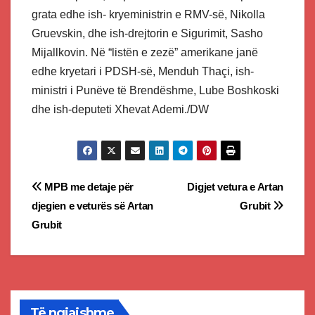
grata edhe ish- kryeministrin e RMV-së, Nikolla
Gruevskin, dhe ish-drejtorin e Sigurimit, Sasho
Mijallkovin. Në “listën e zezë” amerikane janë
edhe kryetari i PDSH-së, Menduh Thaçi, ish-
ministri i Punëve të Brendëshme, Lube Boshkoski
dhe ish-deputeti Xhevat Ademi./DW
Post
MPB me detaje për
Digjet vetura e Artan
djegien e veturës së Artan
Grubit
navigation
Grubit
Të ngjajshme