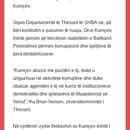
Kamçev.
Sipas Departamentit të Thesarit të SHBA-së, që
bën kontrollin e pasurive të huaja, Orce Kamçev,
është person që kërcënon stabilitetin e Ballkanit
Perëndimor përmes korrupsionit dhe sjelljeve të
tjera destabilizuese.
“Kamçev abuzoi me pozitën e tij, duke u
angazhuar në aktivitete korruptive dhe duke
zbatuar agjendën e tij në kurriz të institucioneve
demokratike dhe qytetarëve të Maqedonisë së
Veriut”, tha Brian Nelson, zëvendësministër i
Thesarit.
Në njoftimin zyrtar theksohet se Kamçev është i