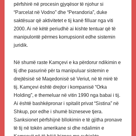
përfshirë në procesin gjyqësor të njohur si
“Parcelat në Vodno” dhe “Perandoria”, duke
saktësuar që aktivitetet e tij kanë filluar nga viti
2000. Ai në këtë periudhë ai kishte tentuar që të
manipulontë përmes korrupsionit edhe sistemin
juridik.
Në shumë raste Kamçevi e ka përdorur ndikimin e
tij dhe pasurinë për ta manipuluar sistemin e
drejtësisë së Maqedonisë së Veriut, në të mirë të
tij. Kamçevi është drejtor i kompanisë “Orka
Holding”, e themeluar në vitin 1990 nga babai i tij.
Ai është bashkëpronar i spitalit privat “Sistina” në
Shkup, por edhe i shumë bizneseve tjera.
Sanksionet përfshijnë bllokimin e të gjitha pronave
të tij në tokën amerikane si dhe ndalimin e