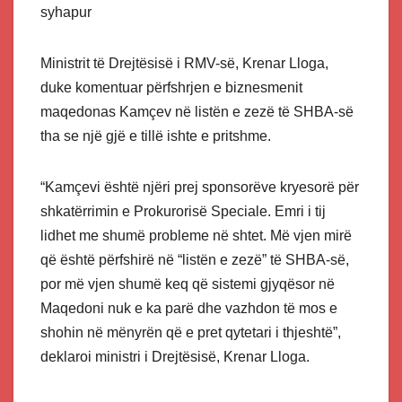
syhapur
Ministrit të Drejtësisë i RMV-së, Krenar Lloga,
duke komentuar përfshrjen e biznesmenit
maqedonas Kamçev në listën e zezë të SHBA-së
tha se një gjë e tillë ishte e pritshme.
“Kamçevi është njëri prej sponsorëve kryesorë për
shkatërrimin e Prokurorisë Speciale. Emri i tij
lidhet me shumë probleme në shtet. Më vjen mirë
që është përfshirë në “listën e zezë” të SHBA-së,
por më vjen shumë keq që sistemi gjyqësor në
Maqedoni nuk e ka parë dhe vazhdon të mos e
shohin në mënyrën që e pret qytetari i thjeshtë”,
deklaroi ministri i Drejtësisë, Krenar Lloga.