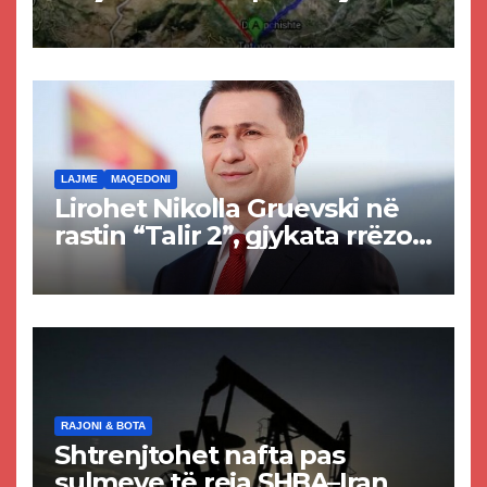
projekti i tunelit, komuna e
Tetovës nis punimet për
rrugën Tetovë – Prizren
LAJME
MAQEDONI
Lirohet Nikolla Gruevski në
rastin “Talir 2”, gjykata rrëzon
akuzat për ndërtimin e
paligjshëm të selisë së
VMRO-DPMNE-së
RAJONI & BOTA
Shtrenjtohet nafta pas
sulmeve të reja SHBA–Iran