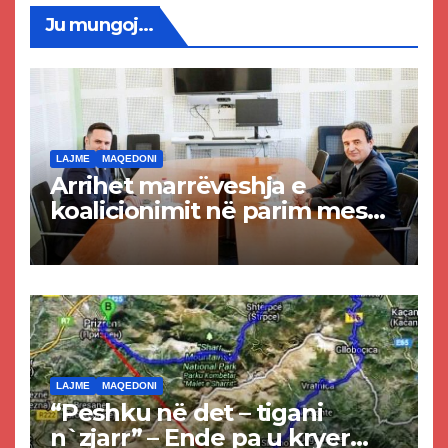
Ju mungoj...
LAJME
MAQEDONI
Arrihet marrëveshja e
koalicionimit në parim mes
Kurtit dhe Abdixhikut
LAJME
MAQEDONI
“Peshku në det – tigani
n`zjarr” – Ende pa u kryer