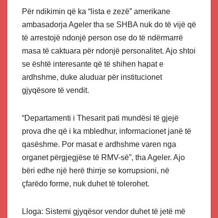
Për ndikimin që ka “lista e zezë” amerikane
ambasadorja Ageler tha se SHBA nuk do të vijë që
të arrestojë ndonjë person ose do të ndërmarrë
masa të caktuara për ndonjë personalitet. Ajo shtoi
se është interesante që të shihen hapat e
ardhshme, duke aluduar për institucionet
gjyqësore të vendit.
“Departamenti i Thesarit pati mundësi të gjejë
prova dhe që i ka mbledhur, informacionet janë të
qasëshme. Por masat e ardhshme varen nga
organet përgjegjëse të RMV-së”, tha Ageler. Ajo
bëri edhe një herë thirrje se korrupsioni, në
çfarëdo forme, nuk duhet të tolerohet.
Lloga: Sistemi gjyqësor vendor duhet të jetë më