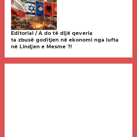
Editorial / A do të dijë qeveria
ta zbusë goditjen në ekonomi nga lufta
në Lindjen e Mesme ?!