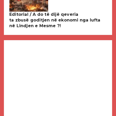
Editorial / A do të dijë qeveria
ta zbusë goditjen në ekonomi nga lufta
në Lindjen e Mesme ?!