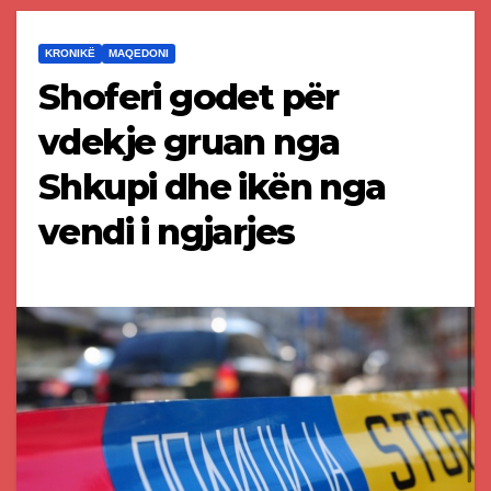
KRONIKË
MAQEDONI
Shoferi godet për
vdekje gruan nga
Shkupi dhe ikën nga
vendi i ngjarjes