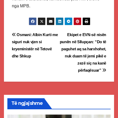
nga MPB.
Post
Osmani: Albin Kurti me
Ekipet e EVN-së nisën
siguri nuk vjen si
punën në Sllupçan: “Do të
navigation
kryeministër në Tetovë
paguhet aq sa harxhohet,
dhe Shkup
nuk duam të jemi pikë e
zezë siç na kanë
përfaqësuar”
Të ngjajshme