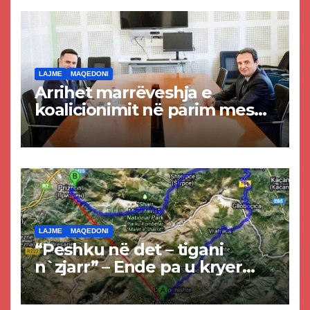
LAJME
MAQEDONI
Arrihet marrëveshja e
koalicionimit në parim mes
Kurtit dhe Abdixhikut
LAJME
MAQEDONI
“Peshku në det – tigani
n`zjarr” – Ende pa u kryer
projekti i tunelit, komuna e
Tetovës nis punimet për