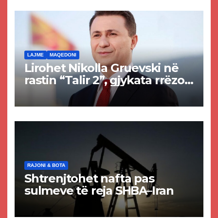
rrugën Tetovë – Prizren
LAJME
MAQEDONI
Lirohet Nikolla Gruevski në
rastin “Talir 2”, gjykata rrëzon
akuzat për ndërtimin e
paligjshëm të selisë së
VMRO-DPMNE-së
RAJONI & BOTA
Shtrenjtohet nafta pas
sulmeve të reja SHBA–Iran