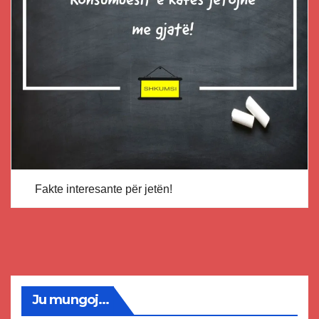
Fakte interesante për jetën!
Ju mungoj...