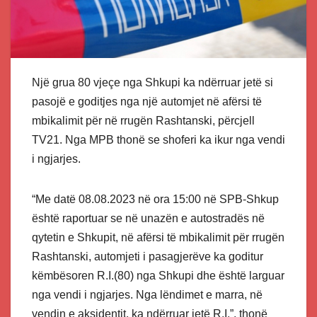
Një grua 80 vjeçe nga Shkupi ka ndërruar jetë si
pasojë e goditjes nga një automjet në afërsi të
mbikalimit për në rrugën Rashtanski, përcjell
TV21. Nga MPB thonë se shoferi ka ikur nga vendi
i ngjarjes.
“Me datë 08.08.2023 në ora 15:00 në SPB-Shkup
është raportuar se në unazën e autostradës në
qytetin e Shkupit, në afërsi të mbikalimit për rrugën
Rashtanski, automjeti i pasagjerëve ka goditur
këmbësoren R.I.(80) nga Shkupi dhe është larguar
nga vendi i ngjarjes. Nga lëndimet e marra, në
vendin e aksidentit, ka ndërruar jetë R.I.”, thonë