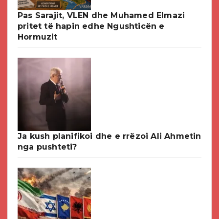
Pas Sarajit, VLEN dhe Muhamed Elmazi
pritet të hapin edhe Ngushticën e
Hormuzit
Ja kush planifikoi dhe e rrëzoi Ali Ahmetin
nga pushteti?