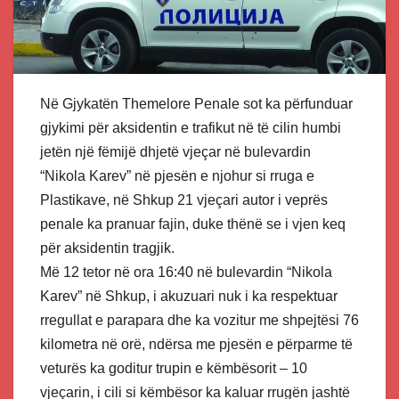
Në Gjykatën Themelore Penale sot ka përfunduar
gjykimi për aksidentin e trafikut në të cilin humbi
jetën një fëmijë dhjetë vjeçar në bulevardin
“Nikola Karev” në pjesën e njohur si rruga e
Plastikave, në Shkup 21 vjeçari autor i veprës
penale ka pranuar fajin, duke thënë se i vjen keq
për aksidentin tragjik.
Më 12 tetor në ora 16:40 në bulevardin “Nikola
Karev” në Shkup, i akuzuari nuk i ka respektuar
rregullat e parapara dhe ka vozitur me shpejtësi 76
kilometra në orë, ndërsa me pjesën e përparme të
veturës ka goditur trupin e këmbësorit – 10
vjeçarin, i cili si këmbësor ka kaluar rrugën jashtë