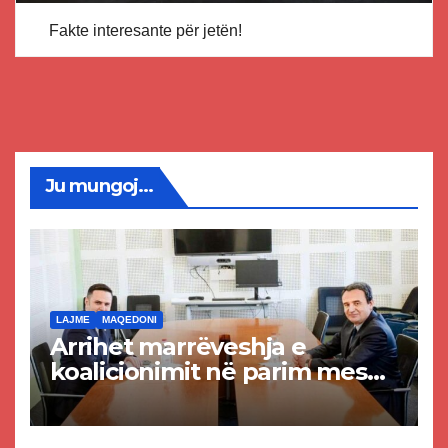
Fakte interesante për jetën!
Ju mungoj...
LAJME
MAQEDONI
Arrihet marrëveshja e
koalicionimit në parim mes
Kurtit dhe Abdixhikut