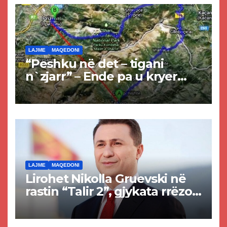
LAJME
MAQEDONI
“Peshku në det – tigani
n`zjarr” – Ende pa u kryer
projekti i tunelit, komuna e
Tetovës nis punimet për
rrugën Tetovë – Prizren
LAJME
MAQEDONI
Lirohet Nikolla Gruevski në
rastin “Talir 2”, gjykata rrëzon
akuzat për ndërtimin e
paligjshëm të selisë së