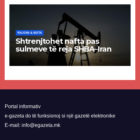
VMRO-DPMNE-së
RAJONI & BOTA
Shtrenjtohet nafta pas
sulmeve të reja SHBA–Iran
Portal informativ
e-gazeta do të funksionoj si një gazetë elektronike
E-mail: info@egazeta.mk