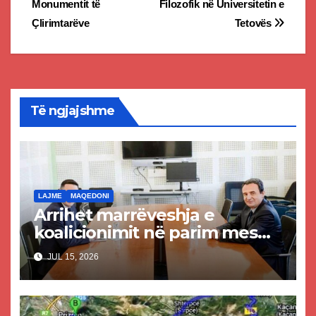
Monumentit të
Filozofik në Universitetin e
Çlirimtarëve
Tetovës
Të ngjajshme
LAJME
MAQEDONI
Arrihet marrëveshja e
koalicionimit në parim mes
Kurtit dhe Abdixhikut
JUL 15, 2026