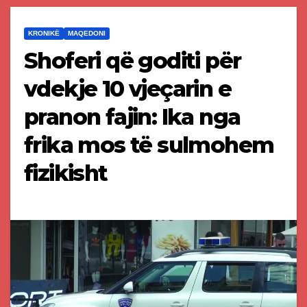
KRONIKË
MAQEDONI
Shoferi që goditi për
vdekje 10 vjeçarin e
pranon fajin: Ika nga
frika mos të sulmohem
fizikisht