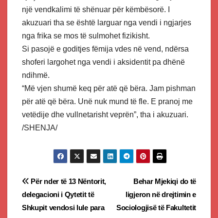
një vendkalimi të shënuar për këmbësorë. I
akuzuari tha se është larguar nga vendi i ngjarjes
nga frika se mos të sulmohet fizikisht.
Si pasojë e goditjes fëmija vdes në vend, ndërsa
shoferi largohet nga vendi i aksidentit pa dhënë
ndihmë.
“Më vjen shumë keq për atë që bëra. Jam pishman
për atë që bëra. Unë nuk mund të fle. E pranoj me
vetëdije dhe vullnetarisht veprën”, tha i akuzuari.
/SHENJA/
Post
Për nder të 13 Nëntorit,
Behar Mjekiqi do të
delegacioni i Qytetit të
ligjeron në drejtimin e
navigation
Shkupit vendosi lule para
Sociologjisë të Fakultetit