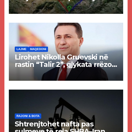
projekti i tunelit, komuna e
Tetovës nis punimet për
rrugën Tetovë – Prizren
LAJME
MAQEDONI
Lirohet Nikolla Gruevski në
rastin “Talir 2”, gjykata rrëzon
akuzat për ndërtimin e
paligjshëm të selisë së
VMRO-DPMNE-së
RAJONI & BOTA
Shtrenjtohet nafta pas
sulmeve të reja SHBA–Iran