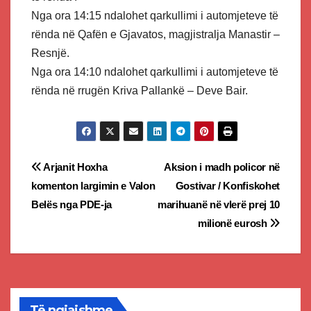
Nga ora 14:15 ndalohet qarkullimi i automjeteve të
rënda në Qafën e Gjavatos, magjistralja Manastir –
Resnjë.
Nga ora 14:10 ndalohet qarkullimi i automjeteve të
rënda në rrugën Kriva Pallankë – Deve Bair.
Post
Arjanit Hoxha
Aksion i madh policor në
komenton largimin e Valon
Gostivar / Konfiskohet
navigation
Belës nga PDE-ja
marihuanë në vlerë prej 10
milionë eurosh
Të ngjajshme