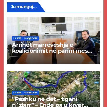
Ju mungoj...
LAJME
MAQEDONI
Arrihet marrëveshja e
koalicionimit në parim mes
Kurtit dhe Abdixhikut
LAJME
MAQEDONI
“Peshku në det – tigani
n`zjarr” – Ende pa u kryer