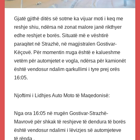
Gjatë gjithë ditës së sotme ka vijuar moti i keq me
reshje shiu, ndërsa në zonat malore janë rikthyer
edhe reshjet e borës. Situatë më e vështirë
paraqitet në Strazhë, në magjistralen Gostivar-
Këçovë. Për momentin rruga është e kalueshme
vetëm për automjetet e vogla, ndërsa për kamionët
është vendosur ndalim qarkullimi i tyre prej orës
16:05.
Njoftimi i Lidhjes Auto Moto të Maqedonisë:
Nga ora 16:05 në rrugën Gostivar-Strazhë-
Mavrovë për shkak të reshjeve të dendura të borës
është vendosur ndalimi i lëvizjes së automjeteve
të rënda .