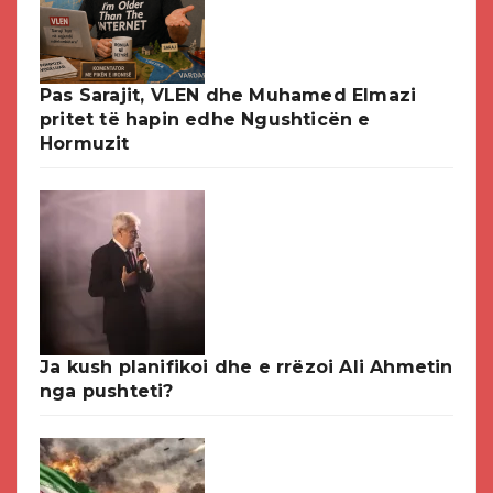
Pas Sarajit, VLEN dhe Muhamed Elmazi
pritet të hapin edhe Ngushticën e
Hormuzit
Ja kush planifikoi dhe e rrëzoi Ali Ahmetin
nga pushteti?