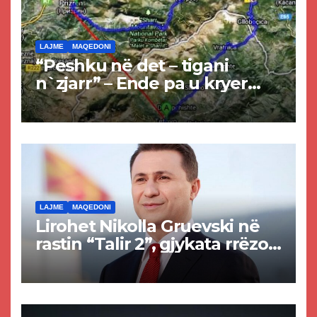
LAJME
MAQEDONI
“Peshku në det – tigani
n`zjarr” – Ende pa u kryer
projekti i tunelit, komuna e
Tetovës nis punimet për
rrugën Tetovë – Prizren
LAJME
MAQEDONI
Lirohet Nikolla Gruevski në
rastin “Talir 2”, gjykata rrëzon
akuzat për ndërtimin e
paligjshëm të selisë së
VMRO-DPMNE-së