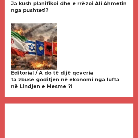
Ja kush planifikoi dhe e rrëzoi Ali Ahmetin
nga pushteti?
Editorial / A do të dijë qeveria
ta zbusë goditjen në ekonomi nga lufta
në Lindjen e Mesme ?!