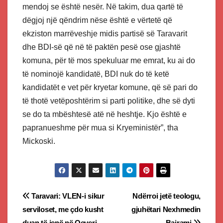
mendoj se është nesër. Në takim, dua qartë të
dëgjoj një qëndrim nëse është e vërtetë që
ekziston marrëveshje midis partisë së Taravarit
dhe BDI-së që në të paktën pesë ose gjashtë
komuna, për të mos spekuluar me emrat, ku ai do
të nominojë kandidatë, BDI nuk do të ketë
kandidatët e vet për kryetar komune, që së pari do
të thotë vetëposhtërim si parti politike, dhe së dyti
se do ta mbështesë atë në heshtje. Kjo është e
papranueshme për mua si Kryeministër”, tha
Mickoski.
Post
Taravari: VLEN-i sikur
Ndërroi jetë teologu,
serviloset, me çdo kusht
gjuhëtari Nexhmedin
navigation
duan të jenë në Qeveri
Bajrami