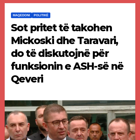
MAQEDONI
POLITIKË
Sot pritet të takohen
Mickoski dhe Taravari,
do të diskutojnë për
funksionin e ASH-së në
Qeveri