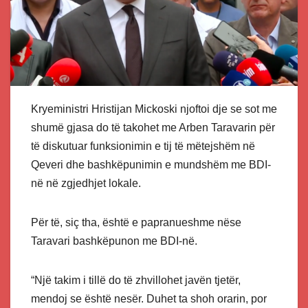
Kryeministri Hristijan Mickoski njoftoi dje se sot me
shumë gjasa do të takohet me Arben Taravarin për
të diskutuar funksionimin e tij të mëtejshëm në
Qeveri dhe bashkëpunimin e mundshëm me BDI-
në në zgjedhjet lokale.
Për të, siç tha, është e papranueshme nëse
Taravari bashkëpunon me BDI-në.
“Një takim i tillë do të zhvillohet javën tjetër,
mendoj se është nesër. Duhet ta shoh orarin, por