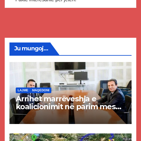
Ju mungoj...
LAJME
MAQEDONI
Arrihet marrëveshja e
koalicionimit në parim mes
Kurtit dhe Abdixhikut